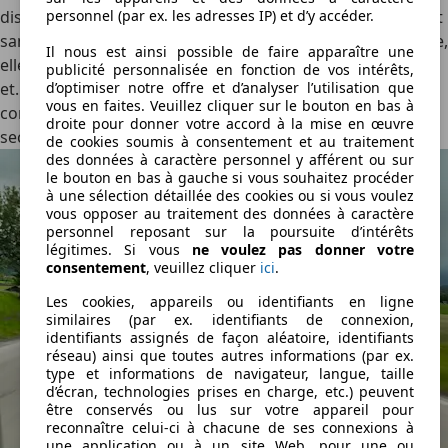
dispose de 544 ch et le Turbo produit 857 ch. Enfin, ça c’est
personnel (par ex. les adresses IP) et d’y accéder.
sans la fonction Overboost lors du Launch Control. Activée,
Il nous est ainsi possible de faire apparaître une
elle porte les puissances à respectivement 442 ch, 666 ch
publicité personnalisée en fonction de vos intérêts,
et…1 156 ch ! Résultat, la Porsche la plus puissante jamais
d’optimiser notre offre et d’analyser l’utilisation que
vous en faites. Veuillez cliquer sur le bouton en bas à
construite…est un SUV qui passe le 0 à 100 km/h en 2,5
droite pour donner votre accord à la mise en œuvre
secondes !
de cookies soumis à consentement et au traitement
des données à caractère personnel y afférent ou sur
le bouton en bas à gauche si vous souhaitez procéder
à une sélection détaillée des cookies ou si vous voulez
vous opposer au traitement des données à caractère
personnel reposant sur la poursuite d’intérêts
légitimes. Si vous
ne voulez pas donner votre
consentement
, veuillez cliquer
ici
.
Les cookies, appareils ou identifiants en ligne
similaires (par ex. identifiants de connexion,
identifiants assignés de façon aléatoire, identifiants
réseau) ainsi que toutes autres informations (par ex.
type et informations de navigateur, langue, taille
d’écran, technologies prises en charge, etc.) peuvent
être conservés ou lus sur votre appareil pour
reconnaître celui-ci à chacune de ses connexions à
une application ou à un site Web, pour une ou