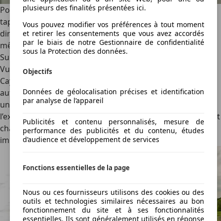
plusieurs des finalités présentées ici.
Pour contrôler toute cette cavalerie, Porsche déroule le
tapis rouge : suspension à air de série, train arrière
Vous pouvez modifier vos préférences à tout moment
directionnel (option), contrôle anti-roulis actif (option) et
et retirer les consentements que vous avez accordés
par le biais de notre Gestionnaire de confidentialité
même les freins en carbone céramique (option).
sous la Protection des données.
Sur la route
Vu toute sa fougue et toutes ces technologies, le nouveau
Objectifs
Cayenne Electric pourrait bel et bien faire comme les
Données de géolocalisation précises et identification
autres électriques surpuissantes et n’être qu’un outil
par analyse de l’appareil
unidimensionnel qui détruit tous les records. Cependant,
l’expertise non négligeable du blason dans la mise au point
Publicités et contenu personnalisés, mesure de
châssis offre à ce gros SUV de 2,52 tonnes un dynamisme
performance des publicités et du contenu, études
d’audience et développement de services
impressionnant.
Fonctions essentielles de la page
Nous ou ces fournisseurs utilisons des cookies ou des
outils et technologies similaires nécessaires au bon
fonctionnement du site et à ses fonctionnalités
essentielles. Ils sont généralement utilisés en réponse