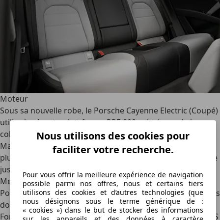
Moteur
Sous sa nouvelle robe, le Porsche Cayenne Electric (Coupé)
utilise la récente plateforme PPE 800 volts issue de la
collaboration entre Audi et Porsche, et déjà utilisée par le
Nous utilisons des cookies pour
Macan. Pour son plus grand SUV, Porsche opte pour une
faciliter votre recherche.
plus grande batterie. Taillant à 113 kWh (brut), elle lui offre
jusqu’à 643 km d’autonomie, voire 669 km sur le Coupé.
Pour vous offrir la meilleure expérience de navigation
Merci l’aérodynamique.
possible parmi nos offres, nous et certains tiers
Porsche associe cette batterie à trois motorisations, toutes
utilisons des cookies et d’autres technologies (que
nous désignons sous le terme générique de :
dotées de deux moteurs électriques aux technologies de
« cookies ») dans le but de stocker des informations
Formule E. L’entrée de gamme produit 408 ch, le Cayenne S
sur les appareils et des données à caractère