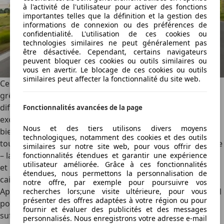
à l'activité de l'utilisateur pour activer des fonctions
importantes telles que la définition et la gestion des
informations de connexion ou des préférences de
confidentialité. L'utilisation de ces cookies ou
technologies similaires ne peut généralement pas
être désactivée. Cependant, certains navigateurs
peuvent bloquer ces cookies ou outils similaires ou
vous en avertir. Le blocage de ces cookies ou outils
similaires peut affecter la fonctionnalité du site web.
Cependant, notre essai étant saupoudré de pluie voire de
grêle, on note vite que les 1 156 ch ont parfois de la
difficulté à trouver leur chemin vers le bitume. À cet
Fonctionnalités avancées de la page
exercice, le Cayenne S est bien plus à son aise et il paraît
Nous et des tiers utilisons divers moyens
bien plus homogène. Le filtrage de la suspension est
technologiques, notamment des cookies et des outils
toujours aussi impressionnant, mais le Porsche Active Ride
similaires sur notre site web, pour vous offrir des
– la suspension active – cherche quelquefois son équilibre
fonctionnalités étendues et garantir une expérience
utilisateur améliorée. Grâce à ces fonctionnalités
et peine un tant soit peu à contenir les mouvements de
étendues, nous permettons la personnalisation de
caisse.
notre offre, par exemple pour poursuivre vos
Après ces deux variantes, le Cayenne Coupé conventionnel
recherches lors;une visite ultérieure, pour vous
présenter des offres adaptées à votre région ou pour
pourrait bien paraître banal, voire ennuyeux. Les 408 ch
fournir et évaluer des publicités et des messages
suffisent, mais il présente une âme bien plus calme. C’est
personnalisés. Nous enregistrons votre adresse e-mail