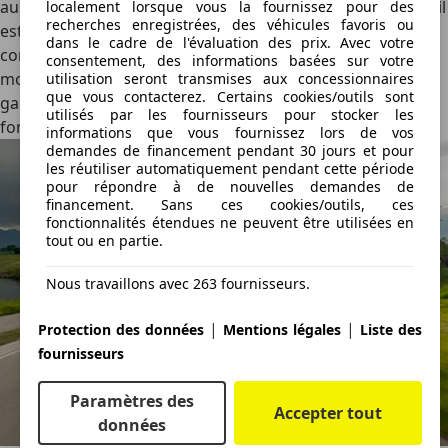
aussi le plus confortable de nos trois modèles d’essai, car il
localement lorsque vous la fournissez pour des
recherches enregistrées, des véhicules favoris ou
est dépourvu de la suspension active. Pour la
dans le cadre de l'évaluation des prix. Avec votre
consommation, les versions S et Turbo nous affichent une
consentement, des informations basées sur votre
moyenne de 23,4 kWh/100 km, tandis que l’entrée de
utilisation seront transmises aux concessionnaires
que vous contacterez. Certains cookies/outils sont
gamme descend à 18,4 kWh/100 km après un parcours
utilisés par les fournisseurs pour stocker les
fort calme.
informations que vous fournissez lors de vos
demandes de financement pendant 30 jours et pour
les réutiliser automatiquement pendant cette période
pour répondre à de nouvelles demandes de
financement. Sans ces cookies/outils, ces
fonctionnalités étendues ne peuvent être utilisées en
tout ou en partie.
Nous travaillons avec 263 fournisseurs.
|
|
Protection des données
Mentions légales
Liste des
fournisseurs
Paramètres des
Accepter tout
données