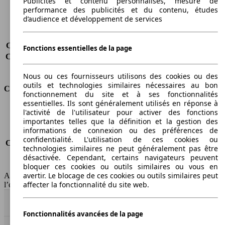
Publicités et contenu personnalisés, mesure de
Charge maximale
360 kg
performance des publicités et du contenu, études
Portes
3
d’audience et développement de services
Sièges
4
Charge sur toit
-
Capacité de remorquage (sans freins)
-
Fonctions essentielles de la page
Capacité de remorquage (avec freins)
-
Volume du coffre
211 - 731 l
Nous ou ces fournisseurs utilisons des cookies ou des
outils et technologies similaires nécessaires au bon
Consommation
fonctionnement du site et à ses fonctionnalités
essentielles. Ils sont généralement utilisés en réponse à
Émissions de CO2*
116 g/km (komb.)
l'activité de l'utilisateur pour activer des fonctions
importantes telles que la définition et la gestion des
Consommation (ville)
6.2 l/100km
informations de connexion ou des préférences de
Consommation (route)
4.4 l/100km
confidentialité. L'utilisation de ces cookies ou
Consommation (combinée)*
5.0 l/100km
technologies similaires ne peut généralement pas être
Classe d'émissions
Euro 6d
désactivée. Cependant, certains navigateurs peuvent
Capacité du réservoir
40 l
bloquer ces cookies ou outils similaires ou vous en
avertir. Le blocage de ces cookies ou outils similaires peut
AutoScout24 Belgium SA décline toute responsabilité concernant
affecter la fonctionnalité du site web.
l’exactitude des informations fournies
Haut
Fonctionnalités avancées de la page