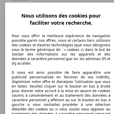
Vitesse maximale
Nous utilisons des cookies pour
faciliter votre recherche.
Essence
Pour vous offrir la meilleure expérience de navigation
Carburant
possible parmi nos offres, nous et certains tiers utilisons
des cookies et d’autres technologies (que nous désignons
sous le terme générique de : « cookies ») dans le but de
stocker des informations sur les appareils et des
données à caractère personnel (par ex. les adresses IP) et
d’y accéder.
116 g/km
Il nous est ainsi possible de faire apparaître une
Émissions de CO2 (combinées)*
publicité personnalisée en fonction de vos intérêts,
d’optimiser notre offre et d’analyser l’utilisation que vous
en faites. Veuillez cliquer sur le bouton en bas à droite
pour donner votre accord à la mise en œuvre de cookies
soumis à consentement et au traitement des données à
Ø 5.0 l/100km
caractère personnel y afférent ou sur le bouton en bas à
gauche si vous souhaitez procéder à une sélection
Consommation
détaillée des cookies ou si vous voulez vous opposer au
traitement des données à caractère personnel reposant