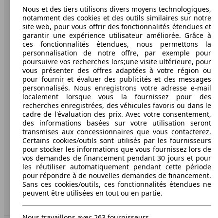
Nous et des tiers utilisons divers moyens technologiques,
AutoScout24: la plus grande plateforme en ligne de
notamment des cookies et des outils similaires sur notre
voitures en Europe.
site web, pour vous offrir des fonctionnalités étendues et
garantir une expérience utilisateur améliorée. Grâce à
ces fonctionnalités étendues, nous permettons la
AutoScout24
personnalisation de notre offre, par exemple pour
poursuivre vos recherches lors;une visite ultérieure, pour
A propos d'AutoScout24
vous présenter des offres adaptées à votre région ou
pour fournir et évaluer des publicités et des messages
Presse
personnalisés. Nous enregistrons votre adresse e-mail
localement lorsque vous la fournissez pour des
Conditions d'utilisation
recherches enregistrées, des véhicules favoris ou dans le
cadre de l'évaluation des prix. Avec votre consentement,
Informations légales
des informations basées sur votre utilisation seront
transmises aux concessionnaires que vous contacterez.
Protection des données
Certains cookies/outils sont utilisés par les fournisseurs
pour stocker les informations que vous fournissez lors de
Media
vos demandes de financement pendant 30 jours et pour
Déclaration d'accessibilité
les réutiliser automatiquement pendant cette période
pour répondre à de nouvelles demandes de financement.
Sans ces cookies/outils, ces fonctionnalités étendues ne
Service
peuvent être utilisées en tout ou en partie.
Espace Pro
Nous travaillons avec 263 fournisseurs.