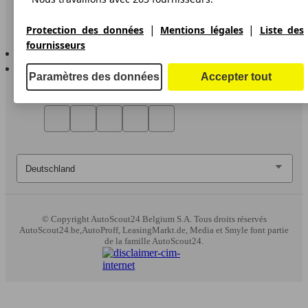
Contact
|
|
Protection des données
Mentions légales
Liste des
fournisseurs
AutoScout24 pour iOS
AutoScout24 pour Android
Paramètres des données
Accepter tout
© Copyright
AutoScout24 Belgium S.A. Tous droits réservés
AutoScout24.be,AutoProff, LeasingMarkt.de, Media et Smyle font partie
de la famille AutoScout24.