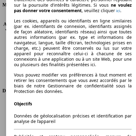
Moteur et Puissance
sur la poursuite d’intérêts légitimes. Si vous
ne voulez
pas donner votre consentement
, veuillez cliquer
.
ici
KW (CH)
75 kW (102 PS)
Les cookies, appareils ou identifiants en ligne similaires
Accélération (0-100 km/h)
10.3s
(par ex. identifiants de connexion, identifiants assignés
Vitesse maximale (km/h)
193 km/h
de façon aléatoire, identifiants réseau) ainsi que toutes
autres informations (par ex. type et informations de
Nombre de vitesses
7
navigateur, langue, taille d’écran, technologies prises en
Couple
190 nm
charge, etc.) peuvent être conservés ou lus sur votre
Cylindrée
1499 ccm
appareil pour reconnaître celui-ci à chacune de ses
Carburant
Essence
connexions à une application ou à un site Web, pour une
Cylindres
3
ou plusieurs des finalités présentées ici.
Transmission
Boîte automatique
Vous pouvez modifier vos préférences à tout moment et
Type de traction
Traction
retirer les consentements que vous avez accordés par le
biais de notre Gestionnaire de confidentialité sous la
Dimensions
Protection des données.
Longueur
3821 mm
Objectifs
Hauteur
1414 mm
Données de géolocalisation précises et identification par
Largeur
1727 mm
analyse de l’appareil
Empattement
2495 mm
Poids maximum
1600 kg