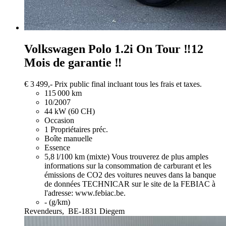
Volkswagen Polo
1.2i On Tour ‼️12
Mois de garantie ‼️
€ 3 499,-
Prix public final incluant tous les frais et taxes.
115 000 km
10/2007
44 kW (60 CH)
Occasion
1 Propriétaires préc.
Boîte manuelle
Essence
5,8 l/100 km (mixte)
Vous trouverez de plus amples
informations sur la consommation de carburant et les
émissions de CO2 des voitures neuves dans la banque
de données TECHNICAR sur le site de la FEBIAC à
l'adresse: www.febiac.be.
- (g/km)
Revendeurs,
BE-1831 Diegem