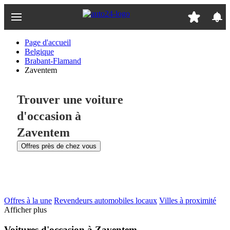
Passer
au
contenu
principal
Page d'accueil
Belgique
Brabant-Flamand
Zaventem
Trouver une voiture
d'occasion à
Zaventem
Offres près de chez vous
Offres à la une
Revendeurs automobiles locaux
Villes à proximité
Afficher plus
Voitures d'occasion à Zaventem