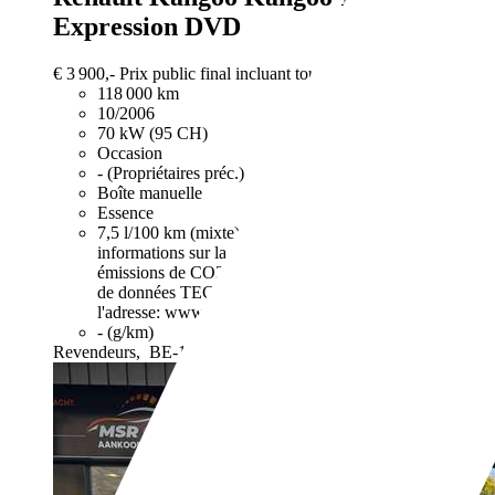
Expression DVD
€ 3 900,-
Prix public final incluant tous les frais et taxes.
118 000 km
10/2006
70 kW (95 CH)
Occasion
- (Propriétaires préc.)
Boîte manuelle
Essence
7,5 l/100 km (mixte)
Vous trouverez de plus amples
informations sur la consommation de carburant et les
émissions de CO2 des voitures neuves dans la banque
de données TECHNICAR sur le site de la FEBIAC à
l'adresse: www.febiac.be.
- (g/km)
Revendeurs,
BE-1700 DILBEEK