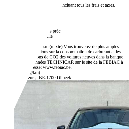
€ 5 990,-
Prix public final incluant tous les frais et taxes.
77 500 km
06/2015
51 kW (69 CH)
Occasion
1 Propriétaires préc.
Boîte manuelle
Essence
5,1 l/100 km (mixte)
Vous trouverez de plus amples
informations sur la consommation de carburant et les
émissions de CO2 des voitures neuves dans la banque
de données TECHNICAR sur le site de la FEBIAC à
l'adresse: www.febiac.be.
- (g/km)
Revendeurs,
BE-1700 Dilbeek