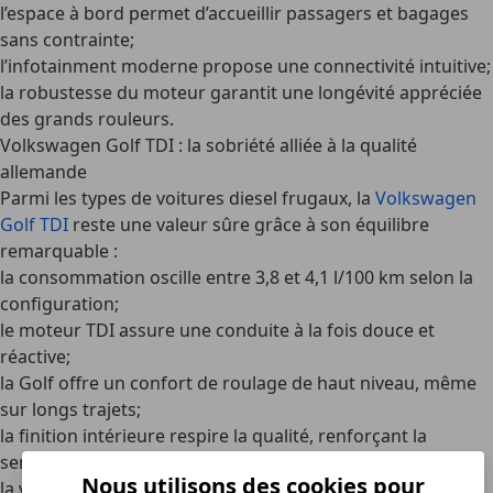
l’espace à bord permet d’accueillir passagers et bagages
sans contrainte;
l’infotainment moderne propose une connectivité intuitive;
la robustesse du moteur garantit une longévité appréciée
des grands rouleurs.
Volkswagen Golf TDI : la sobriété alliée à la qualité
allemande
Parmi les types de
voitures diesel frugaux
, la
Volkswagen
Golf TDI
reste une valeur sûre grâce à son équilibre
remarquable :
la consommation oscille entre 3,8 et 4,1 l/100 km selon la
configuration;
le moteur TDI assure une conduite à la fois douce et
réactive;
la Golf offre un confort de roulage de haut niveau, même
sur longs trajets;
la finition intérieure respire la qualité, renforçant la
sensation de robustesse;
Nous utilisons des cookies pour
la valeur de revente demeure élevée, gage d’une bonne