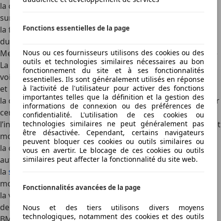
la conduite est rassurante grâce à une excellente stabilité
sur autoroute;
Fonctions essentielles de la page
la fiabilité des mécaniques TDI garantit un investissement
durable.
Nous ou ces fournisseurs utilisons des cookies ou des
Mercedes Classe A 180d : le luxe accessible et économique
outils et technologies similaires nécessaires au bon
La
Mercedes Classe A 180d
prouve que les modèles de
fonctionnement du site et à ses fonctionnalités
voitures diesel frugaux
peuvent aussi rimer avec prestige
essentielles. Ils sont généralement utilisés en réponse
à l'activité de l'utilisateur pour activer des fonctions
et raffinement :
importantes telles que la définition et la gestion des
la consommation descend sous la barre des 4 l/100 km sur
informations de connexion ou des préférences de
certains parcours, rare pour un véhicule premium;
confidentialité. L'utilisation de ces cookies ou
technologies similaires ne peut généralement pas
l’intérieur soigné offre une présentation haut de gamme et
être désactivée. Cependant, certains navigateurs
moderne;
peuvent bloquer ces cookies ou outils similaires ou
la conduite est fluide, notamment grâce à une boîte
vous en avertir. Le blocage de ces cookies ou outils
similaires peut affecter la fonctionnalité du site web.
automatique bien étagée;
la
sécurité active
est particulièrement avancée sur ce
modèle;
Fonctionnalités avancées de la page
la valeur résiduelle élevée contribue à limiter le coût total
de possession.
Nous et des tiers utilisons divers moyens
technologiques, notamment des cookies et des outils
BMW Série 1 116d : le plaisir de conduite sans excès de