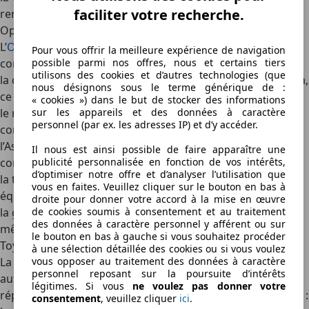
faciliter votre recherche.
rentabilité sur la durée.
Opel Astra Diesel : l’alternative économique et confortable
L’
Opel Astra Diesel
se distingue par son excellent
Pour vous offrir la meilleure expérience de navigation
possible parmi nos offres, nous et certains tiers
compromis entre prix et prestations :
utilisons des cookies et d’autres technologies (que
la consommation moyenne s’établit autour de 3,9 l/100 km,
nous désignons sous le terme générique de :
ce qui séduit les automobilistes soucieux de leur budget;
« cookies ») dans le but de stocker des informations
sur les appareils et des données à caractère
le moteur diesel affiche une souplesse appréciable en
personnel (par ex. les adresses IP) et d’y accéder.
conduite urbaine ou sur autoroute;
l’Astra propose un habitacle spacieux et des sièges
Il nous est ainsi possible de faire apparaître une
publicité personnalisée en fonction de vos intérêts,
confortables;
d’optimiser notre offre et d’analyser l’utilisation que
la tenue de route inspire confiance grâce à un châssis
vous en faites. Veuillez cliquer sur le bouton en bas à
équilibré;
droite pour donner votre accord à la mise en œuvre
de cookies soumis à consentement et au traitement
la gamme Astra Diesel reste financièrement accessible,
des données à caractère personnel y afférent ou sur
même en version récente.
le bouton en bas à gauche si vous souhaitez procéder
Toyota Corolla 1.8 D-4D : la fiabilité avant tout
à une sélection détaillée des cookies ou si vous voulez
vous opposer au traitement des données à caractère
La
Toyota Corolla Diesel
continue de figurer parmi les
personnel reposant sur la poursuite d’intérêts
automobiles diesel frugales, notamment grâce à la
légitimes. Si vous
ne voulez pas donner votre
réputation légendaire de la marque en matière de fiabilité :
consentement
, veuillez cliquer
ici
.