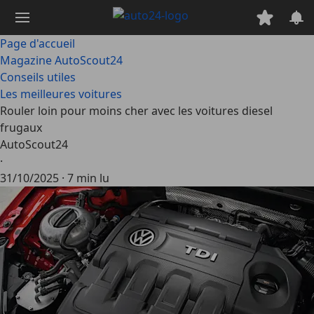
Passer
au
contenu
Page d'accueil
principal
Magazine AutoScout24
Conseils utiles
Les meilleures voitures
Rouler loin pour moins cher avec les voitures diesel
frugaux
AutoScout24
·
31/10/2025
·
7 min lu