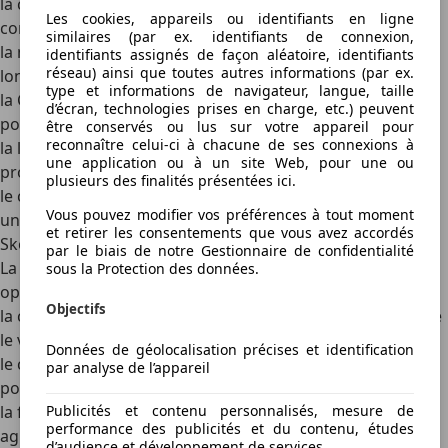
la consommation se situe autour de 4 l/100 km, très
Les cookies, appareils ou identifiants en ligne
compétitive dans sa catégorie;
similaires (par ex. identifiants de connexion,
la mécanique D-4D est réputée pour sa robustesse et sa
identifiants assignés de façon aléatoire, identifiants
réseau) ainsi que toutes autres informations (par ex.
longévité;
type et informations de navigateur, langue, taille
la Corolla bénéficie d’une excellente insonorisation, idéale
d’écran, technologies prises en charge, etc.) peuvent
pour la route;
être conservés ou lus sur votre appareil pour
reconnaître celui-ci à chacune de ses connexions à
la ligne sobre et moderne s’adapte aussi bien aux trajets
une application ou à un site Web, pour une ou
professionnels qu’aux usages familiaux;
plusieurs des finalités présentées ici.
le coût d’entretien est particulièrement bas, contribuant à
Vous pouvez modifier vos préférences à tout moment
un budget maîtrisé.
et retirer les consentements que vous avez accordés
Skoda Octavia TDI : l’espace et la sobriété
par le biais de notre Gestionnaire de confidentialité
La
Skoda Octavia TDI
représente l’une des meilleures
sous la Protection des données.
options, surtout pour ceux qui recherchent de l’espace :
Objectifs
la consommation moyenne avoisine les 4 l/100 km, malgré
le volume intérieur généreux;
Données de géolocalisation précises et identification
le coffre est l’un des plus grands du segment, pratique
par analyse de l’appareil
pour les familles ou les professionnels;
la finition, sobre mais de qualité, assure une ambiance
Publicités et contenu personnalisés, mesure de
performance des publicités et du contenu, études
agréable à bord;
d’audience et développement de services