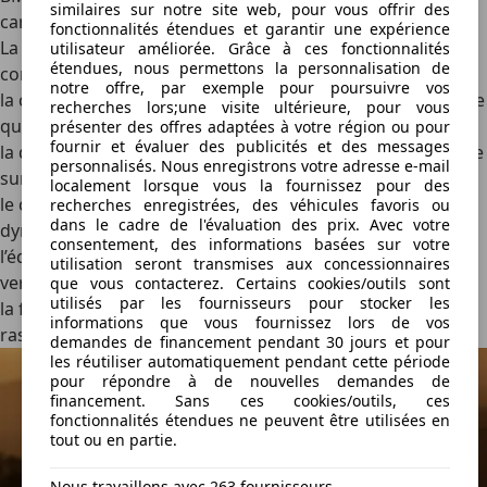
similaires sur notre site web, pour vous offrir des
carburant
fonctionnalités étendues et garantir une expérience
La
BMW Série 1
116d réunit sportivité et faible
utilisateur améliorée. Grâce à ces fonctionnalités
étendues, nous permettons la personnalisation de
consommation :
notre offre, par exemple pour poursuivre vos
la consommation moyenne est annoncée à 3,9 l/100 km, ce
recherches lors;une visite ultérieure, pour vous
qui reste très compétitif;
présenter des offres adaptées à votre région ou pour
fournir et évaluer des publicités et des messages
la direction précise procure un vrai plaisir au volant, même
personnalisés. Nous enregistrons votre adresse e-mail
sur routes sinueuses;
localement lorsque vous la fournissez pour des
le confort à bord reste élevé malgré un tempérament
recherches enregistrées, des véhicules favoris ou
dans le cadre de l'évaluation des prix. Avec votre
dynamique;
consentement, des informations basées sur votre
l’équipement technologique est riche, même sur les
utilisation seront transmises aux concessionnaires
versions de base;
que vous contacterez. Certains cookies/outils sont
utilisés par les fournisseurs pour stocker les
la fiabilité des moteurs BMW diesel est reconnue,
informations que vous fournissez lors de vos
rassurant pour les gros rouleurs.
demandes de financement pendant 30 jours et pour
les réutiliser automatiquement pendant cette période
pour répondre à de nouvelles demandes de
financement. Sans ces cookies/outils, ces
fonctionnalités étendues ne peuvent être utilisées en
tout ou en partie.
Nous travaillons avec 263 fournisseurs.