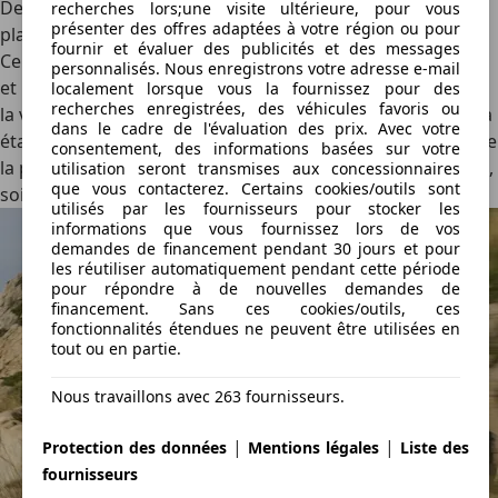
Depuis la refonde du groupe Stellantis, Citroën a pris la
recherches lors;une visite ultérieure, pour vous
présenter des offres adaptées à votre région ou pour
place de l’entrée de gamme par rapport à ses confrères.
fournir et évaluer des publicités et des messages
Cependant, le C5 Aircross…est plus onéreux que les Opel
personnalisés. Nous enregistrons votre adresse e-mail
et Peugeot ! Affiché à partir de 34 090 € (France : 34 990 €),
localement lorsque vous la fournissez pour des
recherches enregistrées, des véhicules favoris ou
la version hybride 48 volts est plus onéreuse de 500 €. Cela
dans le cadre de l'évaluation des prix. Avec votre
étant, la donne change pour la variante électrique, puisque
consentement, des informations basées sur votre
la première s’affiche à partir de 41 090 € (France : 40 290 €),
utilisation seront transmises aux concessionnaires
que vous contacterez. Certains cookies/outils sont
soit moins que ses frères électriques.
utilisés par les fournisseurs pour stocker les
informations que vous fournissez lors de vos
demandes de financement pendant 30 jours et pour
les réutiliser automatiquement pendant cette période
pour répondre à de nouvelles demandes de
financement. Sans ces cookies/outils, ces
fonctionnalités étendues ne peuvent être utilisées en
tout ou en partie.
Nous travaillons avec 263 fournisseurs.
|
|
Protection des données
Mentions légales
Liste des
fournisseurs