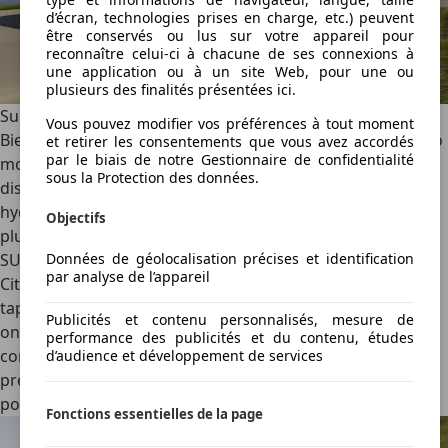
d’écran, technologies prises en charge, etc.) peuvent
être conservés ou lus sur votre appareil pour
reconnaître celui-ci à chacune de ses connexions à
une application ou à un site Web, pour une ou
plusieurs des finalités présentées ici.
Sur la route
Vous pouvez modifier vos préférences à tout moment
Bien que tous les SUV du groupe Stellantis utilisent grosso
et retirer les consentements que vous avez accordés
par le biais de notre Gestionnaire de confidentialité
modo la même base, le Citroën semble être le seul à
sous la Protection des données.
disposer d’un réel atout : sa suspension à butées
hydrauliques progressives. Ce faisant, le français est le
Objectifs
plus confortable du lot. On irait même à dire qu’il s’agit du
SUV le plus confortable du segment !
Données de géolocalisation précises et identification
par analyse de l’appareil
Citroën vient agrémenter ce comportement routier façon
tapis volant d’assises au moelleux dont seuls les français
Publicités et contenu personnalisés, mesure de
ont le secret. Le C5 Aircross mise donc clairement sur le
performance des publicités et du contenu, études
confort et il ne faut pas s’en étonner en courbe. Le SUV
d’audience et développement de services
prend du gîte et se cabre, mais c’est un petit prix à payer
pour ce confort ouaté.
Fonctions essentielles de la page