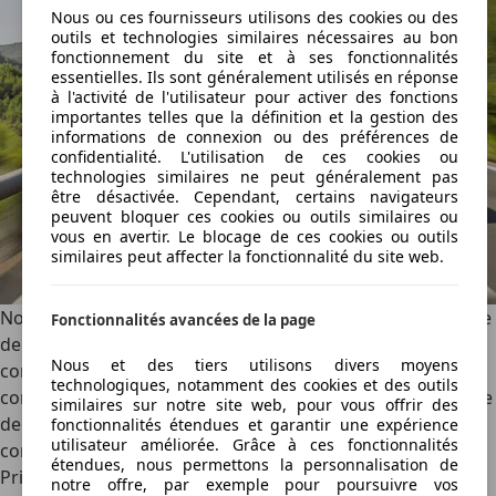
Nous ou ces fournisseurs utilisons des cookies ou des
outils et technologies similaires nécessaires au bon
fonctionnement du site et à ses fonctionnalités
essentielles. Ils sont généralement utilisés en réponse
à l'activité de l'utilisateur pour activer des fonctions
importantes telles que la définition et la gestion des
informations de connexion ou des préférences de
confidentialité. L'utilisation de ces cookies ou
technologies similaires ne peut généralement pas
être désactivée. Cependant, certains navigateurs
peuvent bloquer ces cookies ou outils similaires ou
vous en avertir. Le blocage de ces cookies ou outils
similaires peut affecter la fonctionnalité du site web.
Notre essai se fait au volant de la variante électrique dotée
Fonctionnalités avancées de la page
de la plus grande batterie. Vu que le châssis appelle à une
Nous et des tiers utilisons divers moyens
conduite coulée, c’est une bonne nouvelle pour la
technologiques, notamment des cookies et des outils
consommation. Notre modèle d’essai affiche une moyenne
similaires sur notre site web, pour vous offrir des
de 17,0 kWh/100 km après un parcours varié, ce qui lui
fonctionnalités étendues et garantir une expérience
utilisateur améliorée. Grâce à ces fonctionnalités
confèrera une autonomie avionnant les 600 km.
étendues, nous permettons la personnalisation de
Prix
notre offre, par exemple pour poursuivre vos