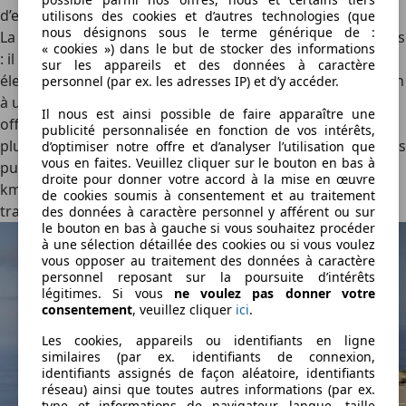
d’environs 100 km grâce à sa batterie de 17,8 kWh.
utilisons des cookies et d’autres technologies (que
nous désignons sous le terme générique de :
La grosse nouveauté, c’est le ë-C5 Aicross. En d’autres mots
« cookies ») dans le but de stocker des informations
: il s’agit de la variante électrique, ou plutôt des variantes
sur les appareils et des données à caractère
électriques. La première combine une batterie de 73,7 kWh
personnel (par ex. les adresses IP) et d’y accéder.
à un moteur électrique de 210 ch sur le train avant pour
Il nous est ainsi possible de faire apparaître une
offrir une autonomie de 520 km. La seconde se dote d’une
publicité personnalisée en fonction de vos intérêts,
plus grande batterie de 97 kWh, ainsi que d’un moteur plus
d’optimiser notre offre et d’analyser l’utilisation que
vous en faites. Veuillez cliquer sur le bouton en bas à
puissant de 230 ch. L’ensemble pousse l’autonomie à 680
droite pour donner votre accord à la mise en œuvre
km. Pour l’instant, le Citroën est dépourvu de version à
de cookies soumis à consentement et au traitement
transmission intégrale.
des données à caractère personnel y afférent ou sur
le bouton en bas à gauche si vous souhaitez procéder
à une sélection détaillée des cookies ou si vous voulez
vous opposer au traitement des données à caractère
personnel reposant sur la poursuite d’intérêts
légitimes. Si vous
ne voulez pas donner votre
consentement
, veuillez cliquer
ici
.
Les cookies, appareils ou identifiants en ligne
similaires (par ex. identifiants de connexion,
identifiants assignés de façon aléatoire, identifiants
réseau) ainsi que toutes autres informations (par ex.
type et informations de navigateur, langue, taille