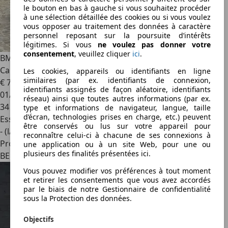
le bouton en bas à gauche si vous souhaitez procéder
à une sélection détaillée des cookies ou si vous voulez
vous opposer au traitement des données à caractère
personnel reposant sur la poursuite d’intérêts
légitimes. Si vous
ne voulez pas donner votre
consentement
, veuillez cliquer
ici
.
BMW M4
Cabrio 3.0 Competition M / Full PPF - Rolls Royce
Cabrio dak - Akrapovic - FULL OPTION
Les cookies, appareils ou identifiants en ligne
similaires (par ex. identifiants de connexion,
€ 72 900
1
identifiants assignés de façon aléatoire, identifiants
01/2022
réseau) ainsi que toutes autres informations (par ex.
34 900 km
type et informations de navigateur, langue, taille
d’écran, technologies prises en charge, etc.) peuvent
Essence
être conservés ou lus sur votre appareil pour
- (l/100 km)
reconnaître celui-ci à chacune de ses connexions à
Professionnel
une application ou à un site Web, pour une ou
plusieurs des finalités présentées ici.
BE 8730
Vous pouvez modifier vos préférences à tout moment
et retirer les consentements que vous avez accordés
par le biais de notre Gestionnaire de confidentialité
sous la Protection des données.
Objectifs