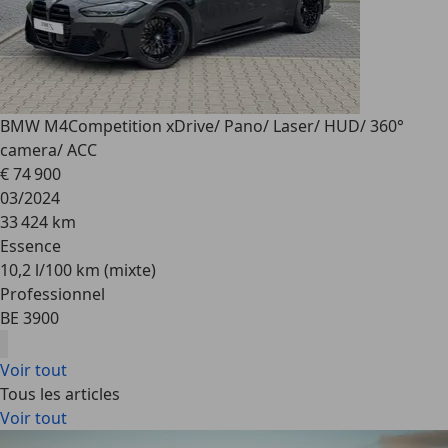
BMW M4
Competition xDrive/ Pano/ Laser/ HUD/ 360°
camera/ ACC
€ 74 900
03/2024
33 424 km
Essence
10,2 l/100 km (mixte)
Professionnel
BE 3900
Voir tout
Tous les articles
Voir tout