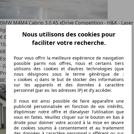
BMW M4
M4 Cabrio 3.0 AS xDrive Competition - H&K - Laser
lights - M Drive Professional - Memory seats
Nous utilisons des cookies pour
€ 67 995
faciliter votre recherche.
10/2023
68 441 km
Pour vous offrir la meilleure expérience de navigation
Essence
possible parmi nos offres, nous et certains tiers
- (l/100 km)
utilisons des cookies et d’autres technologies (que
Professionnel
nous désignons sous le terme générique de :
« cookies ») dans le but de stocker des informations
BE 2870
sur les appareils et des données à caractère
personnel (par ex. les adresses IP) et d’y accéder.
Il nous est ainsi possible de faire apparaître une
publicité personnalisée en fonction de vos intérêts,
d’optimiser notre offre et d’analyser l’utilisation que
vous en faites. Veuillez cliquer sur le bouton en bas à
droite pour donner votre accord à la mise en œuvre
de cookies soumis à consentement et au traitement
des données à caractère personnel y afférent ou sur