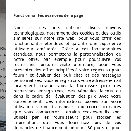
Fonctionnalités avancées de la page
Nous et des tiers utilisons divers moyens
technologiques, notamment des cookies et des outils
similaires sur notre site web, pour vous offrir des
fonctionnalités étendues et garantir une expérience
BMW M4
Coupé DKG | M Performance / Carbon / FULL
utilisateur améliorée. Grâce à ces fonctionnalités
étendues, nous permettons la personnalisation de
€ 55 500
notre offre, par exemple pour poursuivre vos
01/2016
recherches lors;une visite ultérieure, pour vous
38 442 km
présenter des offres adaptées à votre région ou pour
fournir et évaluer des publicités et des messages
Essence
personnalisés. Nous enregistrons votre adresse e-mail
8,3 l/100 km (mixte)
localement lorsque vous la fournissez pour des
Professionnel
recherches enregistrées, des véhicules favoris ou
dans le cadre de l'évaluation des prix. Avec votre
BE 2960
consentement, des informations basées sur votre
utilisation seront transmises aux concessionnaires
que vous contacterez. Certains cookies/outils sont
utilisés par les fournisseurs pour stocker les
informations que vous fournissez lors de vos
demandes de financement pendant 30 jours et pour