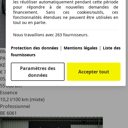
les réutiliser automatiquement pendant cette période
pour répondre à de nouvelles demandes de
financement. Sans ces cookies/outils, ces
fonctionnalités étendues ne peuvent être utilisées en
tout ou en partie.
Nous travaillons avec 263 fournisseurs.
|
|
Protection des données
Mentions légales
Liste des
BMW M4
COUPÉ 3.0 COMPETITON XDRIVE
fournisseurs
PACKMPERFORMANCE/CARBON LASER HEADP H/K 360°
KEYLESS FULL OPTIONS
Paramètres des
Accepter tout
€ 74 999
données
05/2023
55 000 km
Essence
10,2 l/100 km (mixte)
Professionnel
BE 6061