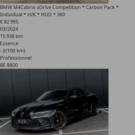
BMW M4
Cabrio xDrive Competition * Carbon Pack *
Individual * H/K * HUD * 360
€ 82 995
03/2024
15 938 km
Essence
- (l/100 km)
Professionnel
BE 8800