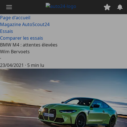
Passer
au
contenu
Page d'accueil
principal
Magazine AutoScout24
Essais
Comparer les essais
BMW M4 : attentes élevées
Wim Bervoets
·
23/04/2021
·
5 min lu