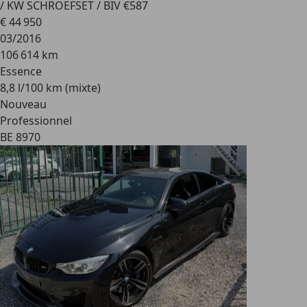
/ KW SCHROEFSET / BIV €587
€ 44 950
03/2016
106 614 km
Essence
8,8 l/100 km (mixte)
Nouveau
Professionnel
BE 8970