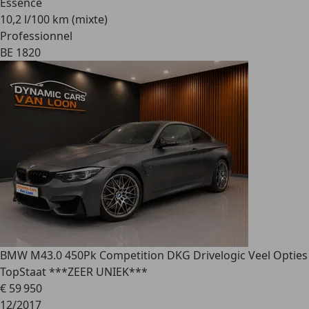
Essence
10,2 l/100 km (mixte)
Professionnel
BE 1820
BMW M4
3.0 450Pk Competition DKG Drivelogic Veel Opties
TopStaat ***ZEER UNIEK***
€ 59 950
12/2017