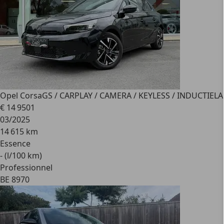
Opel Corsa
GS / CARPLAY / CAMERA / KEYLESS / INDUCTIELA
€ 14 950
1
03/2025
14 615 km
Essence
- (l/100 km)
Professionnel
BE 8970