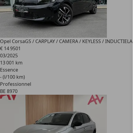
Opel Corsa
GS / CARPLAY / CAMERA / KEYLESS / INDUCTIELA
€ 14 950
1
03/2025
13 001 km
Essence
- (l/100 km)
Professionnel
BE 8970