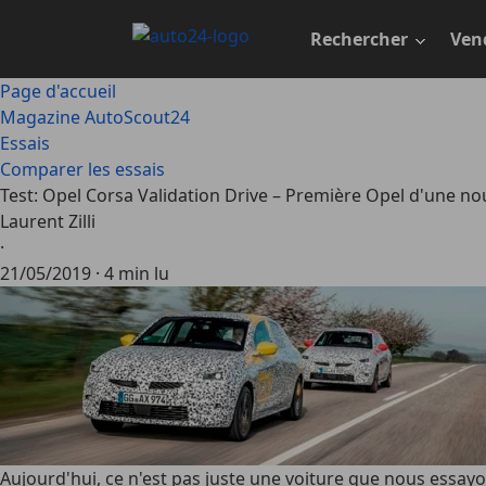
Passer
au
Rechercher
Ven
contenu
principal
Page d'accueil
Magazine AutoScout24
Essais
Comparer les essais
Test: Opel Corsa Validation Drive – Première Opel d'une no
Laurent Zilli
·
21/05/2019
·
4 min lu
Aujourd'hui, ce n'est pas juste une voiture que nous essayon