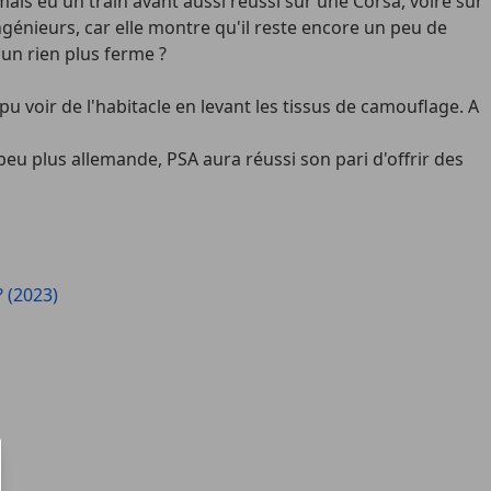
ais eu un train avant aussi réussi sur une Corsa, voire sur
génieurs, car elle montre qu'il reste encore un peu de
un rien plus ferme ?
 voir de l'habitacle en levant les tissus de camouflage. A
 peu plus allemande, PSA aura réussi son pari d'offrir des
 (2023)