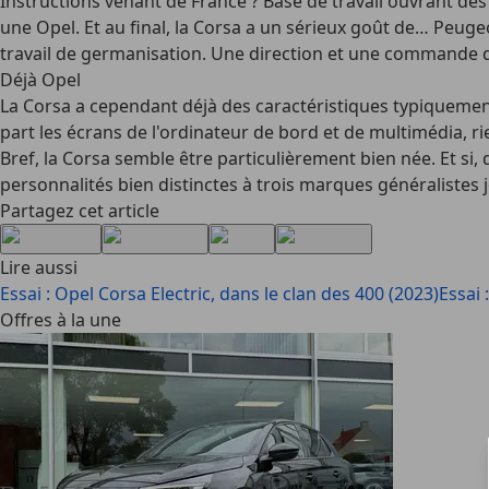
Instructions venant de France ? Base de travail ouvrant des
une Opel. Et au final, la Corsa a un sérieux goût de… Peug
travail de germanisation. Une direction et une commande de
Déjà Opel
La Corsa a cependant déjà des caractéristiques typiquement 
part les écrans de l'ordinateur de bord et de multimédia, ri
Bref, la Corsa semble être particulièrement bien née. Et si,
personnalités bien distinctes à trois marques généraliste
Partagez cet article
Lire aussi
Essai : Opel Corsa Electric, dans le clan des 400 (2023)
Essai
Offres à la une