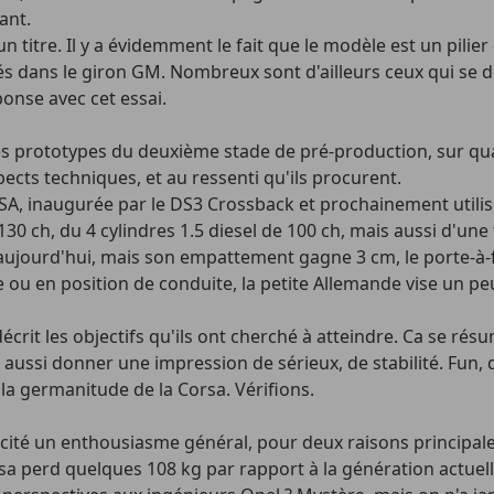
ant.
un titre. Il y a évidemment le fait que le modèle est un pil
assés dans le giron GM. Nombreux sont d'ailleurs ceux qui
onse avec cet essai.
s prototypes du deuxième stade de pré-production, sur quat
ects techniques, et au ressenti qu'ils procurent.
SA, inaugurée par le DS3 Crossback et prochainement utili
130 ch, du 4 cylindres 1.5 diesel de 100 ch, mais aussi d'u
ujourd'hui, mais son empattement gagne 3 cm, le porte-à-faux
ce ou en position de conduite, la petite Allemande vise un
décrit les objectifs qu'ils ont cherché à atteindre. Ca se 
s aussi donner une impression de sérieux, de stabilité. Fun
a germanitude de la Corsa. Vérifions.
scité un enthousiasme général, pour deux raisons principale
sa perd quelques 108 kg par rapport à la génération actuelle