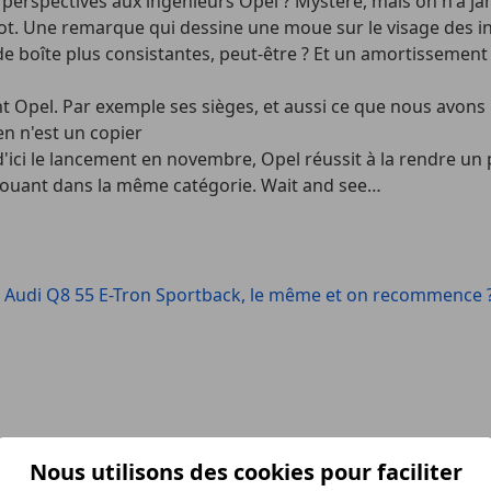
 perspectives aux ingénieurs Opel ? Mystère, mais on n'a jam
eot. Une remarque qui dessine une moue sur le visage des in
 boîte plus consistantes, peut-être ? Et un amortissement 
Opel. Par exemple ses sièges, et aussi ce que nous avons pu
en n'est un copier
 d'ici le lancement en novembre, Opel réussit à la rendre un
s jouant dans la même catégorie. Wait and see…
 : Audi Q8 55 E-Tron Sportback, le même et on recommence ?
Nous utilisons des cookies pour faciliter