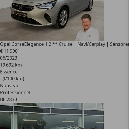
Opel Corsa
Elegance 1.2 ** Cruise | Navi/Carplay | Sensore
€ 11 990
1
06/2023
19 692 km
Essence
- (l/100 km)
Nouveau
Professionnel
BE 2830