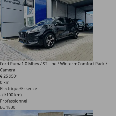
Ford Puma
1.0 Mhev / ST Line / Winter + Comfort Pack /
Camera
€ 25 950
1
0 km
Electrique/Essence
- (l/100 km)
Professionnel
BE 1830