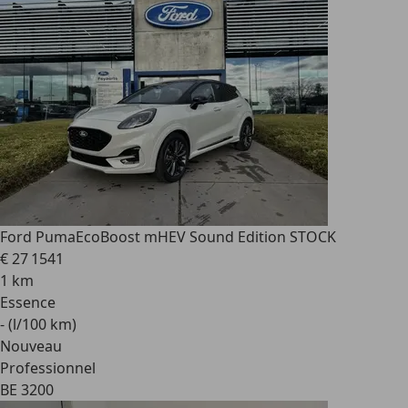
Ford Puma
EcoBoost mHEV Sound Edition STOCK
€ 27 154
1
1 km
Essence
- (l/100 km)
Nouveau
Professionnel
BE 3200