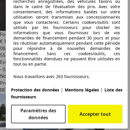
recherches enregistrées, des véhicules favoris ou
dans le cadre de l'évaluation des prix. Avec votre
consentement, des informations basées sur votre
utilisation seront transmises aux concessionnaires
que vous contacterez. Certains cookies/outils sont
utilisés par les fournisseurs pour stocker les
informations que vous fournissez lors de vos
Ford Puma
TITANIUM 1.0 Ecoboost 125CV AUTO
demandes de financement pendant 30 jours et pour
€ 18 998
les réutiliser automatiquement pendant cette période
06/2022
pour répondre à de nouvelles demandes de
financement. Sans ces cookies/outils, ces
55 169 km
fonctionnalités étendues ne peuvent être utilisées en
Essence
tout ou en partie.
- (l/100 km)
Nouveau
Nous travaillons avec 263 fournisseurs.
Professionnel
|
|
BE 5004
Protection des données
Mentions légales
Liste des
fournisseurs
Paramètres des
Accepter tout
données