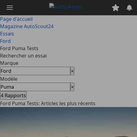
Passer
au
contenu
Page d'accueil
principal
Magazine AutoScout24
Essais
Ford
Ford Puma Tests
Rechercher un essai
Marque
×
Modèle
×
4
Rapports
Ford Puma Tests: Articles les plus récents