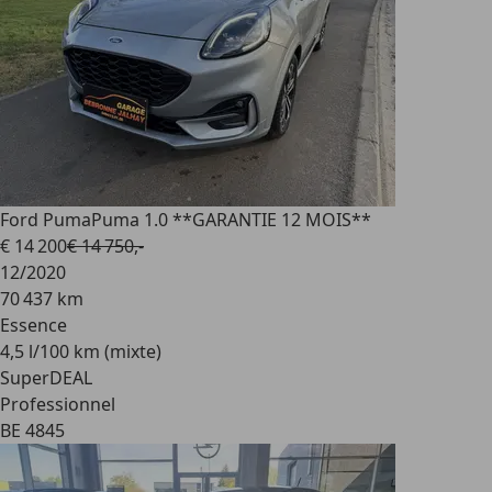
Ford Puma
Puma 1.0 **GARANTIE 12 MOIS**
€ 14 200
€ 14 750,-
12/2020
70 437 km
Essence
4,5 l/100 km (mixte)
SuperDEAL
Professionnel
BE 4845