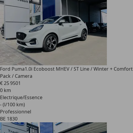
Ford Puma
1.0i Ecoboost MHEV / ST Line / Winter + Comfort
Pack / Camera
€ 25 950
1
0 km
Electrique/Essence
- (l/100 km)
Professionnel
BE 1830