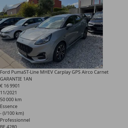
Ford Puma
ST-Line MHEV Carplay GPS Airco Carnet
GARANTIE 1AN
€ 16 990
1
11/2021
50 000 km
Essence
- (l/100 km)
Professionnel
BE 4280