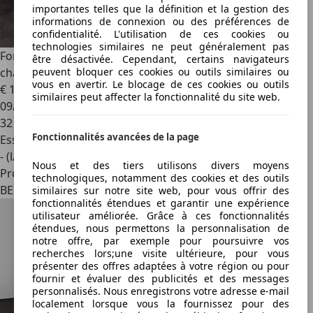
importantes telles que la définition et la gestion des
informations de connexion ou des préférences de
confidentialité. L'utilisation de ces cookies ou
technologies similaires ne peut généralement pas
Ford Puma
1.0i ST-Line Toit ouvrant - Camera - Sièges
être désactivée. Cependant, certains navigateurs
peuvent bloquer ces cookies ou outils similaires ou
chauffants - Car Play
vous en avertir. Le blocage de ces cookies ou outils
€ 18 990
similaires peut affecter la fonctionnalité du site web.
09/2023
32 000 km
Fonctionnalités avancées de la page
Essence
- (l/100 km)
Nous et des tiers utilisons divers moyens
Professionnel
technologiques, notamment des cookies et des outils
BE 4432
similaires sur notre site web, pour vous offrir des
fonctionnalités étendues et garantir une expérience
utilisateur améliorée. Grâce à ces fonctionnalités
étendues, nous permettons la personnalisation de
notre offre, par exemple pour poursuivre vos
recherches lors;une visite ultérieure, pour vous
présenter des offres adaptées à votre région ou pour
fournir et évaluer des publicités et des messages
personnalisés. Nous enregistrons votre adresse e-mail
localement lorsque vous la fournissez pour des