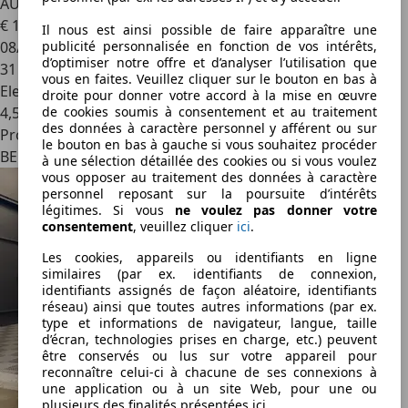
AUTOMATIQUE 1 AN GARANTIE
€ 18 850
1
Il nous est ainsi possible de faire apparaître une
publicité personnalisée en fonction de vos intérêts,
08/2023
d’optimiser notre offre et d’analyser l’utilisation que
31 784 km
vous en faites. Veuillez cliquer sur le bouton en bas à
Electrique/Essence
droite pour donner votre accord à la mise en œuvre
de cookies soumis à consentement et au traitement
4,5 l/100 km (mixte)
des données à caractère personnel y afférent ou sur
Professionnel
le bouton en bas à gauche si vous souhaitez procéder
BE 1330
à une sélection détaillée des cookies ou si vous voulez
vous opposer au traitement des données à caractère
personnel reposant sur la poursuite d’intérêts
légitimes. Si vous
ne voulez pas donner votre
consentement
, veuillez cliquer
ici
.
Les cookies, appareils ou identifiants en ligne
similaires (par ex. identifiants de connexion,
identifiants assignés de façon aléatoire, identifiants
réseau) ainsi que toutes autres informations (par ex.
type et informations de navigateur, langue, taille
d’écran, technologies prises en charge, etc.) peuvent
être conservés ou lus sur votre appareil pour
reconnaître celui-ci à chacune de ses connexions à
une application ou à un site Web, pour une ou
plusieurs des finalités présentées ici.