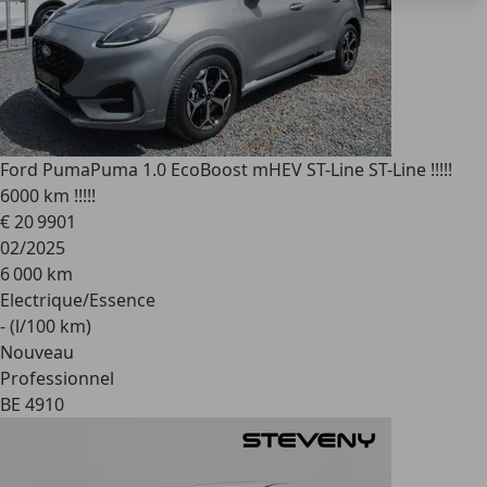
Ford Puma
Puma 1.0 EcoBoost mHEV ST-Line ST-Line !!!!!
6000 km !!!!!
€ 20 990
1
02/2025
6 000 km
Electrique/Essence
- (l/100 km)
Nouveau
Professionnel
BE 4910