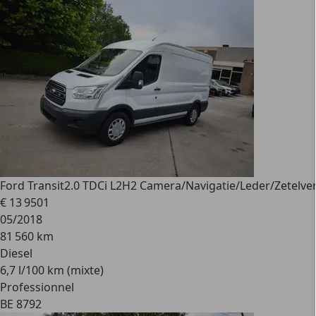
Ford Transit
2.0 TDCi L2H2 Camera/Navigatie/Leder/Zetelv
€ 13 950
1
05/2018
81 560 km
Diesel
6,7 l/100 km (mixte)
Professionnel
BE 8792