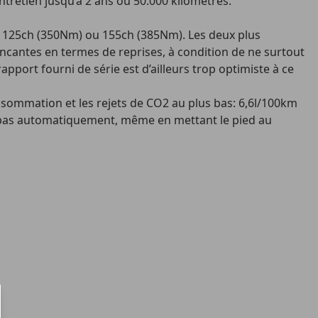
tretien jusqu’à 2 ans ou 50.000 kilomètres.
), 125ch (350Nm) ou 155ch (385Nm). Les deux plus
aincantes en termes de reprises, à condition de ne surtout
port fourni de série est d’ailleurs trop optimiste à ce
nsommation et les rejets de CO2 au plus bas: 6,6l/100km
e" pas automatiquement, même en mettant le pied au