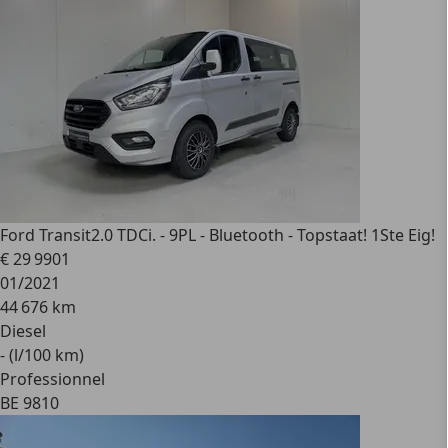
Ford Transit
2.0 TDCi. - 9PL - Bluetooth - Topstaat! 1Ste Eig!
€ 29 990
1
01/2021
44 676 km
Diesel
- (l/100 km)
Professionnel
BE 9810