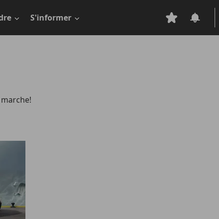
dre
S'informer
n marche!