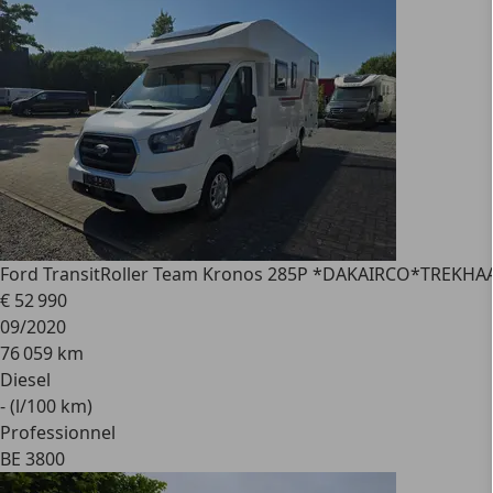
Ford Transit
Roller Team Kronos 285P *DAKAIRCO*TREKHA
€ 52 990
09/2020
76 059 km
Diesel
- (l/100 km)
Professionnel
BE 3800