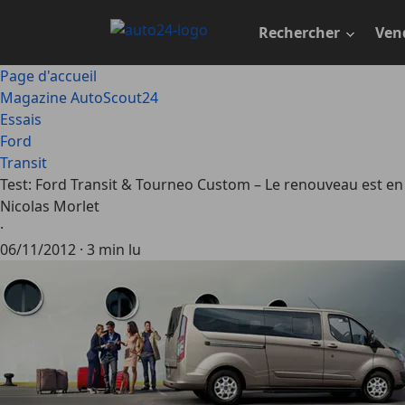
Passer
au
Rechercher
Ven
contenu
principal
Page d'accueil
Magazine AutoScout24
Essais
Ford
Transit
Test: Ford Transit & Tourneo Custom – Le renouveau est e
Nicolas Morlet
·
06/11/2012
·
3 min lu