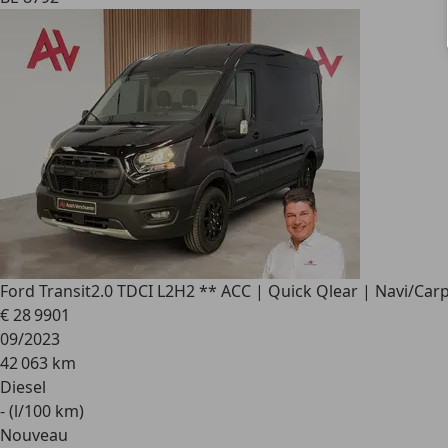
Ford Transit
2.0 TDCI L2H2 ** ACC | Quick Qlear | Navi/Carp
€ 28 990
1
09/2023
42 063 km
Diesel
- (l/100 km)
Nouveau