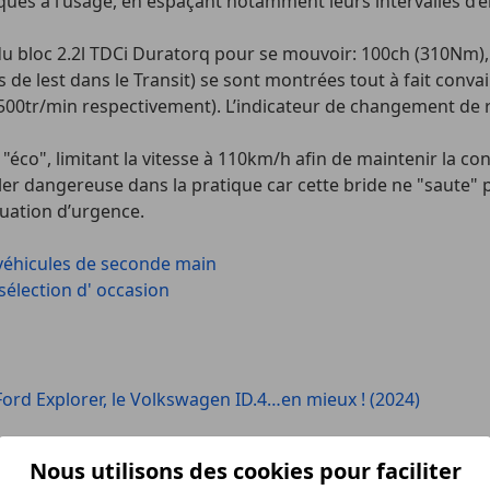
es à l’usage, en espaçant notamment leurs intervalles d’en
 du bloc 2.2l TDCi Duratorq pour se mouvoir: 100ch (310Nm
s de lest dans le Transit) se sont montrées tout à fait conv
00tr/min respectivement). L’indicateur de changement de rap
éco", limitant la vitesse à 110km/h afin de maintenir la co
éler dangereuse dans la pratique car cette bride ne "saut
uation d’urgence.
 véhicules de seconde main
élection d' occasion
 Ford Explorer, le Volkswagen ID.4…en mieux ! (2024)
Nous utilisons des cookies pour faciliter