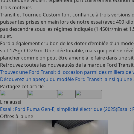
Tous deux se veulent également particulièrement économiqu
Trois moteurs
Transit et Tourneo Custom font confiance à trois versions
puissantes prises en main lors de notre essai (avec 400 kilo
pas descendre sous les régimes indiqués (1.450tr/min et 1.5
sujet.
Ford a également cru bon de les doter d’emblée d’un mode "
soit 175gr CO2/km. Une idée louable, mais qui peut se rév
plancher comme on peut être amené à le faire dans une sit
Retrouvez toutes les nouveautés de la marque Ford Transit
Trouvez une Ford Transit d' occasion parmi des milliers de
Découvrez un aperçu du modèle Ford Transit ainsi qu'une s
Partagez cet article
Lire aussi
Essai : Ford Puma Gen-E, simplicité électrique (2025)
Essai :
Offres à la une