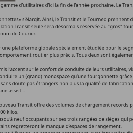
mme d’utilitaires d’ici la fin de l’année prochaine. Le Tran
ettes» s’élargit. Ainsi, le Transit et le Tourneo prennent 
ation Transit seule sera désormais réservée au "gros" four
e nom de Courier.
 une plateforme globale spécialement étudiée pour le segme
un comportement routier plus précis. Tous deux sont égale
s l’accent sur le confort de conduite de leurs utilitaires, vi
 conduire un (grand) monospace qu’une fourgonnette grâce au 
 sans doute pas étrangers non plus la qualité de fabricatio
e assist...
 nouveau Transit offre des volumes de chargement records p
00 kilos.
jusqu’à neuf occupants sur ses trois rangées de sièges qui 
rtains regretteront le manque d’espaces de rangement.