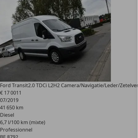
Ford Transit
2.0 TDCi L2H2 Camera/Navigatie/Leder/Zetelv
€ 17 001
1
07/2019
41 650 km
Diesel
6,7 l/100 km (mixte)
Professionnel
BE 8792