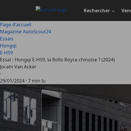
Passer
au
Rechercher
Ven
contenu
principal
Page d'accueil
Magazine AutoScout24
Essais
Hongqi
E-HS9
Essai : Hongqi E-HS9, la Rolls-Royce chinoise ? (2024)
Joram Van Acker
·
29/01/2024
·
7 min lu