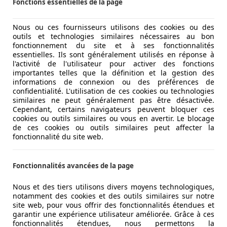
Fonctions essentielles de la page
Nous ou ces fournisseurs utilisons des cookies ou des
à un Rolls-Royce Cullinan. Il mesure plus de 2 mètres de la
outils et technologies similaires nécessaires au bon
galement en charge le montant C, et qui incorpore une aut
fonctionnement du site et à ses fonctionnalités
essentielles. Ils sont généralement utilisés en réponse à
suit sans entrave avec une barre continue reliant les deux un
l'activité de l'utilisateur pour activer des fonctions
importantes telles que la définition et la gestion des
informations de connexion ou des préférences de
confidentialité. L'utilisation de ces cookies ou technologies
édiées à ceux qui désirent être conduits, du moins cela dép
similaires ne peut généralement pas être désactivée.
 « President » sont équipées de deux fauteuils capitaines ré
Cependant, certains navigateurs peuvent bloquer ces
rabattables à commande électrique pour porter le nombre to
cookies ou outils similaires ou vous en avertir. Le blocage
de ces cookies ou outils similaires peut affecter la
 d'espace. Une fois les sièges rangés, le coffre est de 796 lit
fonctionnalité du site web.
Fonctionnalités avancées de la page
Nous et des tiers utilisons divers moyens technologiques,
notamment des cookies et des outils similaires sur notre
site web, pour vous offrir des fonctionnalités étendues et
garantir une expérience utilisateur améliorée. Grâce à ces
fonctionnalités étendues, nous permettons la