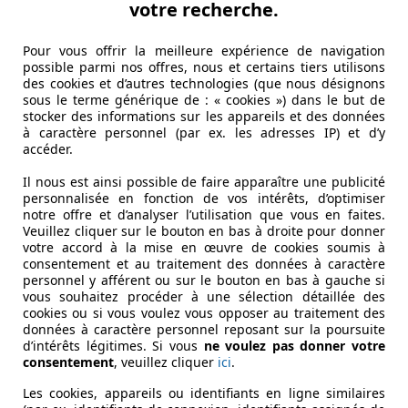
votre recherche.
Pour vous offrir la meilleure expérience de navigation
possible parmi nos offres, nous et certains tiers utilisons
des cookies et d’autres technologies (que nous désignons
sous le terme générique de : « cookies ») dans le but de
stocker des informations sur les appareils et des données
ien au contraire. En plissant un peu les yeux, on pourrait c
à caractère personnel (par ex. les adresses IP) et d’y
es Taylor, qui était jusqu'à récemment responsable de la lign
accéder.
nt droite dans laquelle une énorme calandre occupe une pl
Il nous est ainsi possible de faire apparaître une publicité
personnalisée en fonction de vos intérêts, d’optimiser
notre offre et d’analyser l’utilisation que vous en faites.
Veuillez cliquer sur le bouton en bas à droite pour donner
votre accord à la mise en œuvre de cookies soumis à
consentement et au traitement des données à caractère
personnel y afférent ou sur le bouton en bas à gauche si
vous souhaitez procéder à une sélection détaillée des
cookies ou si vous voulez vous opposer au traitement des
données à caractère personnel reposant sur la poursuite
d’intérêts légitimes. Si vous
ne voulez pas donner votre
consentement
, veuillez cliquer
ici
.
Les cookies, appareils ou identifiants en ligne similaires