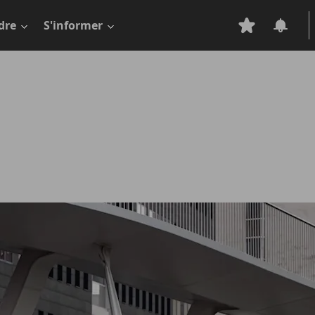
dre
S'informer