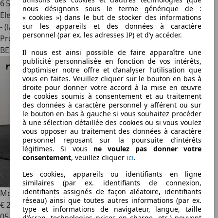
6 500 km
nous désignons sous le terme générique de :
Electrique/Essence
« cookies ») dans le but de stocker des informations
- (l/100 km)
sur les appareils et des données à caractère
personnel (par ex. les adresses IP) et d’y accéder.
Professionnel
BE 1410
Il nous est ainsi possible de faire apparaître une
publicité personnalisée en fonction de vos intérêts,
d’optimiser notre offre et d’analyser l’utilisation que
vous en faites. Veuillez cliquer sur le bouton en bas à
droite pour donner votre accord à la mise en œuvre
de cookies soumis à consentement et au traitement
des données à caractère personnel y afférent ou sur
le bouton en bas à gauche si vous souhaitez procéder
à une sélection détaillée des cookies ou si vous voulez
vous opposer au traitement des données à caractère
personnel reposant sur la poursuite d’intérêts
légitimes. Si vous
ne voulez pas donner votre
consentement
, veuillez cliquer
ici
.
Les cookies, appareils ou identifiants en ligne
similaires (par ex. identifiants de connexion,
identifiants assignés de façon aléatoire, identifiants
McLaren Artura
Coupé *PPF MAT** / Hyrbide
réseau) ainsi que toutes autres informations (par ex.
€ 236 819
1
type et informations de navigateur, langue, taille
05/2023
d’écran, technologies prises en charge, etc.) peuvent