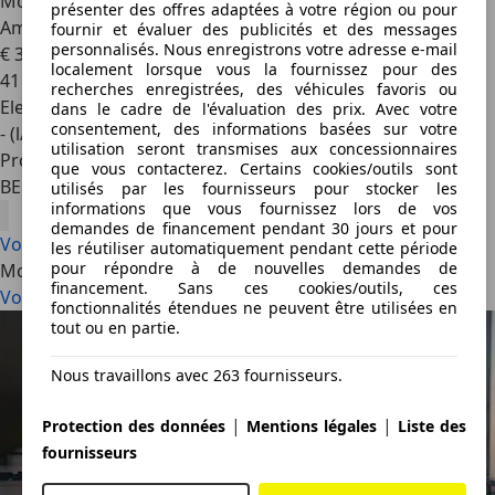
McLaren Artura
Spider McLaren Artura Spider – Elite
présenter des offres adaptées à votre région ou pour
Amaranth Re
fournir et évaluer des publicités et des messages
personnalisés. Nous enregistrons votre adresse e-mail
€ 320 650
1
localement lorsque vous la fournissez pour des
41 km
recherches enregistrées, des véhicules favoris ou
Electrique/Essence
dans le cadre de l'évaluation des prix. Avec votre
consentement, des informations basées sur votre
- (l/100 km)
utilisation seront transmises aux concessionnaires
Professionnel
que vous contacterez. Certains cookies/outils sont
BE 1410
utilisés par les fournisseurs pour stocker les
informations que vous fournissez lors de vos
demandes de financement pendant 30 jours et pour
Voir tout
les réutiliser automatiquement pendant cette période
pour répondre à de nouvelles demandes de
McLaren: Articles les plus récents
financement. Sans ces cookies/outils, ces
Voir tout
fonctionnalités étendues ne peuvent être utilisées en
tout ou en partie.
Nous travaillons avec 263 fournisseurs.
|
|
Protection des données
Mentions légales
Liste des
fournisseurs