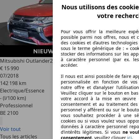
Nous utilisons des cookies
votre recherc
Pour vous offrir la meilleure expé
possible parmi nos offres, nous et ce
des cookies et d’autres technologie
sous le terme générique de : « cook
stocker des informations sur les app
à caractère personnel (par ex. les
Mitsubishi Outlander
2.4 PHEV 4WD Instyle SDA AT
accéder.
€ 15 990
07/2018
Il nous est ainsi possible de faire a
personnalisée en fonction de vos i
142 198 km
notre offre et d’analyser l’utilisati
Electrique/Essence
Veuillez cliquer sur le bouton en ba
- (l/100 km)
votre accord à la mise en œuvre 
consentement et au traitement des
Professionnel
personnel y afférent ou sur le bout
BE 2100
vous souhaitez procéder à une sél
cookies ou si vous voulez vous oppo
données à caractère personnel repo
Voir tout
d’intérêts légitimes. Si vous
ne vou
Tous les articles
consentement
, veuillez cliquer
ici
.