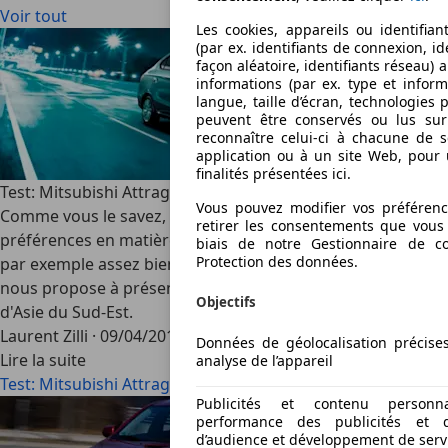
Voir tout
Les cookies, appareils ou identifian
(par ex. identifiants de connexion, i
façon aléatoire, identifiants réseau) 
informations (par ex. type et inform
langue, taille d’écran, technologies 
peuvent être conservés ou lus sur
reconnaître celui-ci à chacune de 
application ou à un site Web, pour
finalités présentées ici.
Test: Mitsubishi Attrage – Ethnologie automobile
Vous pouvez modifier vos préféren
Comme vous le savez, chaque région du Monde a ses
retirer les consentements que vous
préférences en matière d'automobile. Nous connaissons
biais de notre Gestionnaire de con
Protection des données.
par exemple assez bien les goûts américains, et Mitsubishi
nous propose à présent d'explorer les us et coutumes
Objectifs
d'Asie du Sud-Est.
Laurent Zilli
·
09/04/2015
·
3 min lu
Données de géolocalisation précises 
Lire la suite
analyse de l’appareil
Test: Mitsubishi Attrage – Ethnologie automobile
Publicités et contenu personn
performance des publicités et 
d’audience et développement de serv