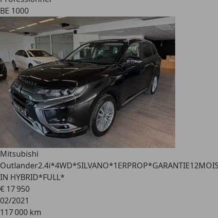
BE 1000
Mitsubishi
Outlander
2.4i*4WD*SILVANO*1ERPROP*GARANTIE12MOI
IN HYBRID*FULL*
€ 17 950
02/2021
117 000 km