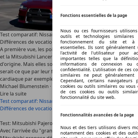
Fonctions essentielles de la page
Nous ou ces fournisseurs utilison
Test comparatif: Nissan 370Z vs. Mitsubishi Lancer Evo X –
outils et technologies similaire
Différences de vocation
fonctionnement du site et à s
essentielles. Ils sont généralement 
A première vue, les points communs entre la Nissan 370Z
l'activité de l'utilisateur pour a
et la Mitsubishi Lancer EVO X se limitent à leur pays
importantes telles que la définiti
d'origine. Mais elles sont plus proches qu'il n'y paraît. Ne
informations de connexion ou 
confidentialité. L'utilisation de ces 
serait-ce que par leur faculté à faire grimper le rythme
similaires ne peut généralement 
cardiaque par exemple…
Cependant, certains navigateurs 
Michael Blumenstein
·
06/05/2010
·
4 min lu
cookies ou outils similaires ou vous 
de ces cookies ou outils similai
Lire la suite
fonctionnalité du site web.
Test comparatif: Nissan 370Z vs. Mitsubishi Lancer Evo X –
Différences de vocation
Fonctionnalités avancées de la page
Test: Mitsubishi Pajero Pinin – Le grand petit Pajero
Nous et des tiers utilisons divers m
Avec l'arrivée du "grand" Pajero Pinin à 5 portes,
notamment des cookies et des outils