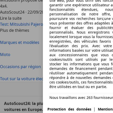
Mitsubishi propose désormais une gamme complète de
site web, pour vous offrir des fonct
garantir une expérience utilisateur 
4x4.
fonctionnalités étendues, n
AutoScout24
·
22/09/2006
·
4 min lu
personnalisation de notre offre
Lire la suite
poursuivre vos recherches lors;une v
vous présenter des offres adaptées à
Test: Mitsubishi Pajero Pinin – Le grand petit Pajero
fournir et évaluer des publicit
Plus de thèmes
personnalisés. Nous enregistrons 
localement lorsque vous la fournisse
enregistrées, des véhicules favori
Marques et modèles
l'évaluation des prix. Avec votr
informations basées sur votre utilisa
Moto
aux concessionnaires que vous co
cookies/outils sont utilisés par l
stocker les informations que vous f
Occasions par région
demandes de financement pendant 
réutiliser automatiquement pendan
répondre à de nouvelles demandes 
Tout sur la voiture électrique
ces cookies/outils, ces fonctionnalit
être utilisées en tout ou en partie.
Haut
Nous travaillons avec 263 fournisseur
AutoScout24: la plus grande plateforme en ligne de
|
voitures en Europe.
Protection des données
Mention