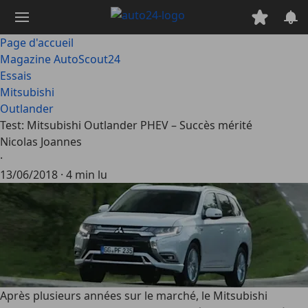
Passer
au
contenu
Page d'accueil
principal
Magazine AutoScout24
Essais
Mitsubishi
Outlander
Test: Mitsubishi Outlander PHEV – Succès mérité
Nicolas Joannes
·
13/06/2018
·
4 min lu
Après plusieurs années sur le marché, le Mitsubishi