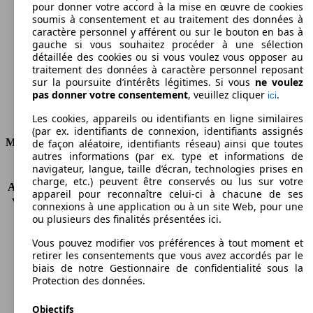
pour donner votre accord à la mise en œuvre de cookies
soumis à consentement et au traitement des données à
Émissions de CO2 (combinées)*
caractère personnel y afférent ou sur le bouton en bas à
gauche si vous souhaitez procéder à une sélection
détaillée des cookies ou si vous voulez vous opposer au
traitement des données à caractère personnel reposant
sur la poursuite d’intérêts légitimes. Si vous
ne voulez
Ø 6.8 l/100km
pas donner votre consentement
, veuillez cliquer
.
ici
Consommation
Les cookies, appareils ou identifiants en ligne similaires
(par ex. identifiants de connexion, identifiants assignés
Moteur et Puissance
de façon aléatoire, identifiants réseau) ainsi que toutes
autres informations (par ex. type et informations de
navigateur, langue, taille d’écran, technologies prises en
KW (CH)
275 kW (374 PS)
charge, etc.) peuvent être conservés ou lus sur votre
Accélération (0-100 km/h)
4.5s
appareil pour reconnaître celui-ci à chacune de ses
Vitesse maximale (km/h)
250 km/h
connexions à une application ou à un site Web, pour une
Nombre de vitesses
8
ou plusieurs des finalités présentées ici.
Couple
500 nm
Vous pouvez modifier vos préférences à tout moment et
Cylindrée
2998 ccm
retirer les consentements que vous avez accordés par le
Carburant
Essence
biais de notre Gestionnaire de confidentialité sous la
Cylindres
6
Protection des données.
Transmission
Boîte automatique
Objectifs
Type de traction
4 roues motrices