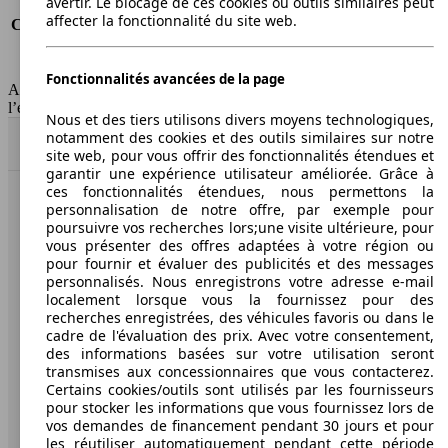
avertir. Le blocage de ces cookies ou outils similaires peut
Consommation (route)
5.7 l/100km
affecter la fonctionnalité du site web.
Consommation (combinée)*
6.8 l/100km
Classe d'émissions
Euro 6d
Capacité du réservoir
59 l
Fonctionnalités avancées de la page
AutoScout24 Belgium SA décline toute responsabilité concernant
l’exactitude des informations fournies
Nous et des tiers utilisons divers moyens technologiques,
notamment des cookies et des outils similaires sur notre
Haut
site web, pour vous offrir des fonctionnalités étendues et
garantir une expérience utilisateur améliorée. Grâce à
ces fonctionnalités étendues, nous permettons la
personnalisation de notre offre, par exemple pour
AutoScout24: la plus grande plateforme en ligne de
poursuivre vos recherches lors;une visite ultérieure, pour
voitures en Europe.
vous présenter des offres adaptées à votre région ou
pour fournir et évaluer des publicités et des messages
AutoScout24
personnalisés. Nous enregistrons votre adresse e-mail
localement lorsque vous la fournissez pour des
recherches enregistrées, des véhicules favoris ou dans le
A propos d'AutoScout24
cadre de l'évaluation des prix. Avec votre consentement,
des informations basées sur votre utilisation seront
Presse
transmises aux concessionnaires que vous contacterez.
Certains cookies/outils sont utilisés par les fournisseurs
Conditions d'utilisation
pour stocker les informations que vous fournissez lors de
vos demandes de financement pendant 30 jours et pour
Informations légales
les réutiliser automatiquement pendant cette période