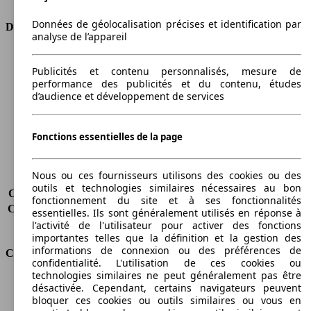
Données de géolocalisation précises et identification par
Dimensions
analyse de l’appareil
Longueur
4770 mm
Publicités et contenu personnalisés, mesure de
Hauteur
1393 mm
performance des publicités et du contenu, études
Largeur
1852 mm
d’audience et développement de services
Empattement
2851 mm
Poids maximum
2245 kg
Charge maximale
430 kg
Fonctions essentielles de la page
Portes
2
Sièges
4
Nous ou ces fournisseurs utilisons des cookies ou des
Charge sur toit
75 kg
outils et technologies similaires nécessaires au bon
Capacité de remorquage (sans freins)
750 kg
fonctionnement du site et à ses fonctionnalités
Capacité de remorquage (avec freins)
1800 kg
essentielles. Ils sont généralement utilisés en réponse à
Volume du coffre
440 l
l'activité de l'utilisateur pour activer des fonctions
importantes telles que la définition et la gestion des
informations de connexion ou des préférences de
Consommation
confidentialité. L'utilisation de ces cookies ou
technologies similaires ne peut généralement pas être
Émissions de CO2*
155 g/km (komb.)
désactivée. Cependant, certains navigateurs peuvent
Consommation (ville)
8.6 l/100km
bloquer ces cookies ou outils similaires ou vous en