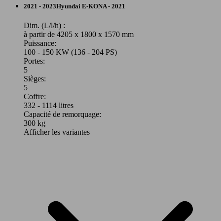
SUV/4x4/Pick-Up
2021 - 2023
Hyundai
E-KONA - 2021
Essence
Dim. (L/l/h) :
à partir de 4205 x 1800 x 1570 mm
Puissance:
Model Version
100 - 150 KW (136 - 204 PS)
160 KW
e-Kona 65 kWh Feel Comfort
Portes:
(218 PS)
5
Sièges:
Leistung
Ver
5
Coffre:
332 - 1114 litres
Capacité de remorquage:
300 kg
Afficher les variantes
160 KW
e-Kona 65 kWh Feel N-Line
(218 PS)
88 KW
Kona 1.0 T-GDi Feel
(120 PS)
160 KW
e-Kona 65 kWh Shine
(218 PS)