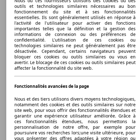
Nous ou ces fournisseurs utilisons des cookies ou des
Kona 1.0 T-GDi MHEV Techno
77 KW
(120 PS)
l/10
outils et technologies similaires nécessaires au bon
Kona 1.6 GDi HEV Techno DCT
(105 PS)
fonctionnement du site et à ses fonctionnalités
SUV/4x4/Pick-Up
essentielles. Ils sont généralement utilisés en réponse à
2019 - 2020
Hyundai
KONA HEV
l'activité de l'utilisateur pour activer des fonctions
importantes telles que la définition et la gestion des
Diesel
Dim. (L/l/h) :
informations de connexion ou des préférences de
à partir de 4165 x 1800 x 1550 mm
confidentialité. L'utilisation de ces cookies ou
Puissance:
Model Version
technologies similaires ne peut généralement pas être
77 KW (105 PS)
88 KW
Ø 5.
désactivée. Cependant, certains navigateurs peuvent
Kona 1.0 T-GDi Twist
101 KW
Portes:
(120 PS)
l/10
Kona 1.6 T-GDi Feel
bloquer ces cookies ou outils similaires ou vous en
(138 PS)
5
avertir. Le blocage de ces cookies ou outils similaires peut
Sièges:
Leistung
Ver
affecter la fonctionnalité du site web.
5
Coffre:
361 - 1143 litres
Fonctionnalités avancées de la page
Afficher les variantes
88 KW
Ø 5.
Nous et des tiers utilisons divers moyens technologiques,
Kona 1.0 T-GDi Twist DCT
101 KW
(120 PS)
l/10
notamment des cookies et des outils similaires sur notre
Kona 1.6 T-GDi Feel Comfort
(138 PS)
site web, pour vous offrir des fonctionnalités étendues et
garantir une expérience utilisateur améliorée. Grâce à
100 KW
Ø 4.
Kona 1.6 CRDi Air
ces fonctionnalités étendues, nous permettons la
(136 PS)
l/10
personnalisation de notre offre, par exemple pour
poursuivre vos recherches lors;une visite ultérieure, pour
vous présenter des offres adaptées à votre région ou