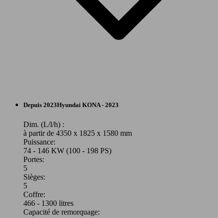
SUV/4x4/Pick-Up
Depuis 2023
Hyundai
KONA - 2023
Electrique
Dim. (L/l/h) :
à partir de 4350 x 1825 x 1580 mm
Puissance:
Model Version
74 - 146 KW (100 - 198 PS)
Portes:
5
Sièges:
Leistung
Ver
5
Coffre:
466 - 1300 litres
Capacité de remorquage: