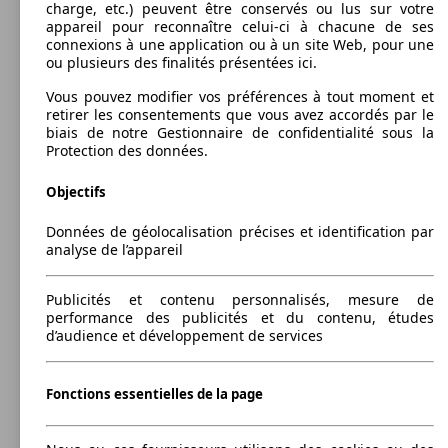
DCT
(105 PS)
charge, etc.) peuvent être conservés ou lus sur votre
374 - 1155 litres
appareil pour reconnaître celui-ci à chacune de ses
Capacité de remorquage:
connexions à une application ou à un site Web, pour une
0 - 1250 kg
ou plusieurs des finalités présentées ici.
Afficher les variantes
Vous pouvez modifier vos préférences à tout moment et
retirer les consentements que vous avez accordés par le
88 KW
Ø 5.
biais de notre Gestionnaire de confidentialité sous la
Kona 1.0 T-GDi Air
77 KW
(120 PS)
l/10
Protection des données.
Kona 1.6 GDi HEV Shine Sensation DCT
(105 PS)
Objectifs
Données de géolocalisation précises et identification par
analyse de l’appareil
88 KW
Ø 5.
Kona 1.0 T-GDi MHEV Sky
Publicités et contenu personnalisés, mesure de
Kona 1.6 GDi HEV Shine Sensation Plus
77 KW
(120 PS)
l/10
performance des publicités et du contenu, études
DCT
(105 PS)
d’audience et développement de services
Fonctions essentielles de la page
88 KW
Ø 5.