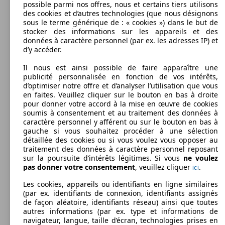
possible parmi nos offres, nous et certains tiers utilisons
150 KW
Ø 14
des cookies et d’autres technologies (que nous désignons
e-Kona 64 kWh Techno PowerPack
(204 PS)
kWh
sous le terme générique de : « cookies ») dans le but de
stocker des informations sur les appareils et des
données à caractère personnel (par ex. les adresses IP) et
d’y accéder.
77 KW
Kona 1.6 GDi HEV Shine DCT
Il nous est ainsi possible de faire apparaître une
(105 PS)
publicité personnalisée en fonction de vos intérêts,
d’optimiser notre offre et d’analyser l’utilisation que vous
en faites. Veuillez cliquer sur le bouton en bas à droite
pour donner votre accord à la mise en œuvre de cookies
soumis à consentement et au traitement des données à
caractère personnel y afférent ou sur le bouton en bas à
SUV/4x4/Pick-Up
gauche si vous souhaitez procéder à une sélection
2020 - 2021
Hyundai
KONA DIESEL - 2021
77 KW
détaillée des cookies ou si vous voulez vous opposer au
Kona 1.6 GDi HEV Shine N-Line DCT
(105 PS)
traitement des données à caractère personnel reposant
Essence
Dim. (L/l/h) :
sur la poursuite d’intérêts légitimes. Si vous
ne voulez
à partir de 4205 x 1800 x 1565 mm
pas donner votre consentement
, veuillez cliquer
.
ici
Puissance:
Model Version
100 KW (136 PS)
Les cookies, appareils ou identifiants en ligne similaires
Portes:
(par ex. identifiants de connexion, identifiants assignés
5
de façon aléatoire, identifiants réseau) ainsi que toutes
Sièges:
Leistung
Ver
autres informations (par ex. type et informations de
5
Kona 1.6 GDi HEV Shine N-Line Sensation
77 KW
navigateur, langue, taille d’écran, technologies prises en
Coffre: