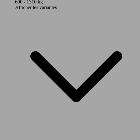
600 - 1310 kg
Afficher les variantes
115 KW
e-Kona 48 kWh Feel
(156 PS)
115 KW
e-Kona 48 kWh Feel Comfort
(156 PS)
160 KW
e-Kona 65 kWh Feel
(218 PS)