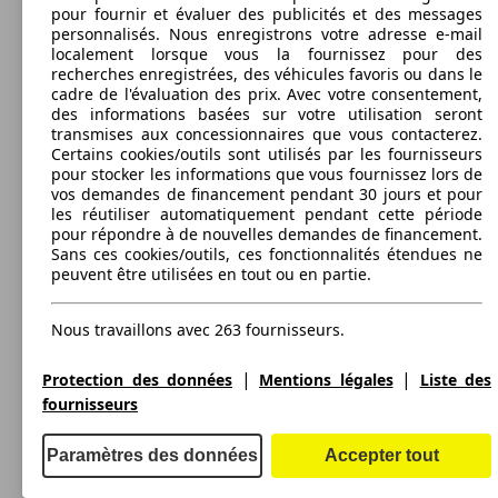
pour fournir et évaluer des publicités et des messages
88 KW
Ø 5.
personnalisés. Nous enregistrons votre adresse e-mail
Kona 1.0 T-GDi Twist N-Line
101 KW
(120 PS)
l/10
Kona 1.6 T-GDi Feel Comfort DCT
localement lorsque vous la fournissez pour des
(138 PS)
recherches enregistrées, des véhicules favoris ou dans le
cadre de l'évaluation des prix. Avec votre consentement,
100 KW
Ø 4.
Kona 1.6 CRDi Sky DCT
des informations basées sur votre utilisation seront
(136 PS)
l/10
transmises aux concessionnaires que vous contacterez.
Certains cookies/outils sont utilisés par les fournisseurs
pour stocker les informations que vous fournissez lors de
vos demandes de financement pendant 30 jours et pour
77 KW
Ø 3.
Kona 1.6 GDi HEV Sky DCT
les réutiliser automatiquement pendant cette période
101 KW
(105 PS)
l/10
Kona 1.6 T-GDi Feel DCT
pour répondre à de nouvelles demandes de financement.
(138 PS)
Sans ces cookies/outils, ces fonctionnalités étendues ne
100 KW
Ø 4.
peuvent être utilisées en tout ou en partie.
Kona 1.6 CRDi Techno
(136 PS)
l/10
SUV/4x4/Pick-Up
2018 - 2020
Hyundai
E-KONA
Nous travaillons avec 263 fournisseurs.
Essence
Dim. (L/l/h) :
à partir de 4180 x 1800 x 1570 mm
|
|
77 KW
Ø 3.
Protection des données
Mentions légales
Liste des
Puissance:
Model Version
Kona 1.6 GDi HEV Techno DCT
101 KW
(105 PS)
l/10
100 - 150 KW (136 - 204 PS)
Kona 1.6 T-GDi Feel N-Line
fournisseurs
(138 PS)
Portes:
5
100 KW
Ø 4.
Kona 1.6 CRDi Techno DCT
Paramètres des données
Accepter tout
Sièges:
(136 PS)
l/10
Leistung
Ver
5