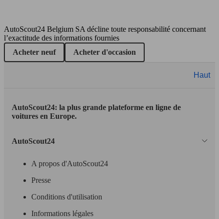
98 KW
Ø 4.
Kona 1.6 CRDi Sky DCT (EU6c)
(133 PS)
l/10
AutoScout24 Belgium SA décline toute responsabilité concernant
SUV/4x4/Pick-Up
l’exactitude des informations fournies
Essence
Acheter neuf
Acheter d'occasion
Model Version
Haut
100 KW
Ø 4.
Kona 1.6 CRDi Sky Sensation DCT
(136 PS)
l/10
AutoScout24: la plus grande plateforme en ligne de
Leistung
Ver
voitures en Europe.
AutoScout24
85 KW
Ø 4.
Kona 1.6 CRDi Twist
A propos d'AutoScout24
(115 PS)
l/10
Presse
88 KW
Ø 5.
Kona 1.0 T-GDi Air
(120 PS)
l/10
Conditions d'utilisation
Informations légales