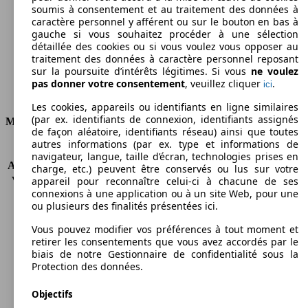
Émissions de CO2 (combinées)*
soumis à consentement et au traitement des données à
caractère personnel y afférent ou sur le bouton en bas à
gauche si vous souhaitez procéder à une sélection
détaillée des cookies ou si vous voulez vous opposer au
traitement des données à caractère personnel reposant
sur la poursuite d’intérêts légitimes. Si vous
ne voulez
Ø 6.5 l/100km
pas donner votre consentement
, veuillez cliquer
.
ici
Consommation
Les cookies, appareils ou identifiants en ligne similaires
(par ex. identifiants de connexion, identifiants assignés
Moteur et Puissance
de façon aléatoire, identifiants réseau) ainsi que toutes
autres informations (par ex. type et informations de
KW (CH)
92 kW (124 PS)
navigateur, langue, taille d’écran, technologies prises en
Accélération (0-100 km/h)
12.2s
charge, etc.) peuvent être conservés ou lus sur votre
appareil pour reconnaître celui-ci à chacune de ses
Vitesse maximale (km/h)
178 km/h
connexions à une application ou à un site Web, pour une
Nombre de vitesses
4
ou plusieurs des finalités présentées ici.
Couple
156 nm
Cylindrée
1591 ccm
Vous pouvez modifier vos préférences à tout moment et
retirer les consentements que vous avez accordés par le
Carburant
Essence
biais de notre Gestionnaire de confidentialité sous la
Cylindres
4
Protection des données.
Transmission
Boîte automatique
Type de traction
Traction
Objectifs