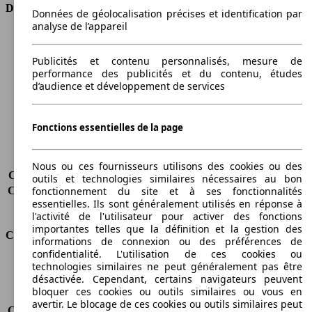
Dimensions
Données de géolocalisation précises et identification par
analyse de l’appareil
Longueur
4075 mm
Hauteur
1600 mm
Publicités et contenu personnalisés, mesure de
Largeur
1765 mm
performance des publicités et du contenu, études
Empattement
2615 mm
d’audience et développement de services
Poids maximum
1730 kg
Charge maximale
536 kg
Fonctions essentielles de la page
Portes
5
Sièges
5
Charge sur toit
-
Nous ou ces fournisseurs utilisons des cookies ou des
Capacité de remorquage (sans freins)
-
outils et technologies similaires nécessaires au bon
fonctionnement du site et à ses fonctionnalités
Capacité de remorquage (avec freins)
1100 kg
essentielles. Ils sont généralement utilisés en réponse à
Volume du coffre
440 - 1486 l
l'activité de l'utilisateur pour activer des fonctions
importantes telles que la définition et la gestion des
Consommation
informations de connexion ou des préférences de
confidentialité. L'utilisation de ces cookies ou
Émissions de CO2*
150 g/km (komb.)
technologies similaires ne peut généralement pas être
désactivée. Cependant, certains navigateurs peuvent
Consommation (ville)
8.3 l/100km
bloquer ces cookies ou outils similaires ou vous en
Consommation (route)
5.5 l/100km
avertir. Le blocage de ces cookies ou outils similaires peut
Consommation (combinée)*
6.5 l/100km