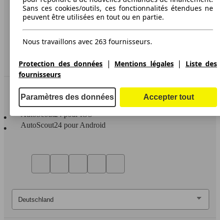
Sans ces cookies/outils, ces fonctionnalités étendues ne
Media
peuvent être utilisées en tout ou en partie.
Déclaration d'accessibilité
Nous travaillons avec 263 fournisseurs.
Service
Espace Pro
|
|
Protection des données
Mentions légales
Liste des
fournisseurs
Contact
Paramètres des données
Accepter tout
AutoScout24 pour iOS
AutoScout24 pour Android