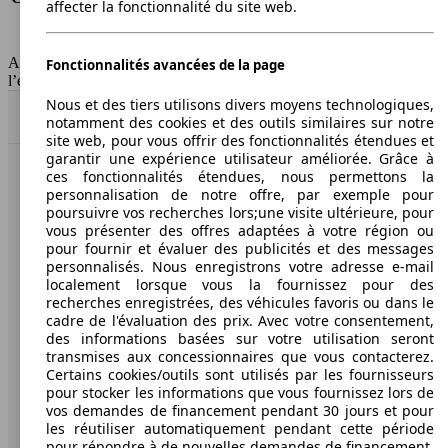
affecter la fonctionnalité du site web.
Classe d'émissions
Euro 6b
Capacité du réservoir
50 l
AutoScout24 Belgium SA décline toute responsabilité concernant
Fonctionnalités avancées de la page
l’exactitude des informations fournies
Nous et des tiers utilisons divers moyens technologiques,
Haut
notamment des cookies et des outils similaires sur notre
site web, pour vous offrir des fonctionnalités étendues et
garantir une expérience utilisateur améliorée. Grâce à
ces fonctionnalités étendues, nous permettons la
AutoScout24: la plus grande plateforme en ligne de
personnalisation de notre offre, par exemple pour
voitures en Europe.
poursuivre vos recherches lors;une visite ultérieure, pour
vous présenter des offres adaptées à votre région ou
pour fournir et évaluer des publicités et des messages
AutoScout24
personnalisés. Nous enregistrons votre adresse e-mail
localement lorsque vous la fournissez pour des
A propos d'AutoScout24
recherches enregistrées, des véhicules favoris ou dans le
cadre de l'évaluation des prix. Avec votre consentement,
Presse
des informations basées sur votre utilisation seront
transmises aux concessionnaires que vous contacterez.
Conditions d'utilisation
Certains cookies/outils sont utilisés par les fournisseurs
pour stocker les informations que vous fournissez lors de
Informations légales
vos demandes de financement pendant 30 jours et pour
les réutiliser automatiquement pendant cette période
Protection des données
pour répondre à de nouvelles demandes de financement.