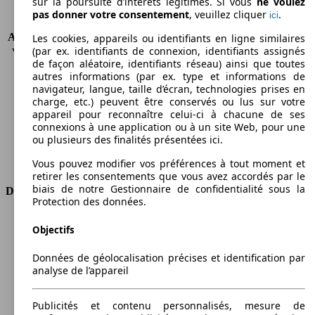
sur la poursuite d’intérêts légitimes. Si vous
ne voulez
pas donner votre consentement
, veuillez cliquer
.
ici
KW (CH)
75 kW (102 PS)
Accélération (0-100 km/h)
10.2s
Les cookies, appareils ou identifiants en ligne similaires
(par ex. identifiants de connexion, identifiants assignés
Vitesse maximale (km/h)
195 km/h
de façon aléatoire, identifiants réseau) ainsi que toutes
Nombre de vitesses
7
autres informations (par ex. type et informations de
Couple
190 nm
navigateur, langue, taille d’écran, technologies prises en
Cylindrée
1499 ccm
charge, etc.) peuvent être conservés ou lus sur votre
appareil pour reconnaître celui-ci à chacune de ses
Carburant
Essence
connexions à une application ou à un site Web, pour une
Cylindres
3
ou plusieurs des finalités présentées ici.
Transmission
Boîte automatique
Type de traction
Traction
Vous pouvez modifier vos préférences à tout moment et
retirer les consentements que vous avez accordés par le
biais de notre Gestionnaire de confidentialité sous la
Dimensions
Protection des données.
Longueur
3821 mm
Objectifs
Hauteur
1414 mm
Largeur
1727 mm
Données de géolocalisation précises et identification par
Empattement
2495 mm
analyse de l’appareil
Poids maximum
1600 kg
Charge maximale
385 kg
Publicités et contenu personnalisés, mesure de
Portes
3