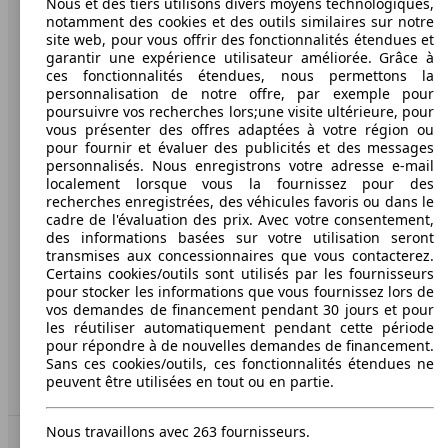
Nous et des tiers utilisons divers moyens technologiques,
voitures en Europe.
notamment des cookies et des outils similaires sur notre
site web, pour vous offrir des fonctionnalités étendues et
garantir une expérience utilisateur améliorée. Grâce à
AutoScout24
ces fonctionnalités étendues, nous permettons la
personnalisation de notre offre, par exemple pour
A propos d'AutoScout24
poursuivre vos recherches lors;une visite ultérieure, pour
vous présenter des offres adaptées à votre région ou
Presse
pour fournir et évaluer des publicités et des messages
personnalisés. Nous enregistrons votre adresse e-mail
Conditions d'utilisation
localement lorsque vous la fournissez pour des
recherches enregistrées, des véhicules favoris ou dans le
Informations légales
cadre de l'évaluation des prix. Avec votre consentement,
des informations basées sur votre utilisation seront
Protection des données
transmises aux concessionnaires que vous contacterez.
Certains cookies/outils sont utilisés par les fournisseurs
Media
pour stocker les informations que vous fournissez lors de
vos demandes de financement pendant 30 jours et pour
Déclaration d'accessibilité
les réutiliser automatiquement pendant cette période
pour répondre à de nouvelles demandes de financement.
Service
Sans ces cookies/outils, ces fonctionnalités étendues ne
peuvent être utilisées en tout ou en partie.
Espace Pro
Nous travaillons avec 263 fournisseurs.
Contact