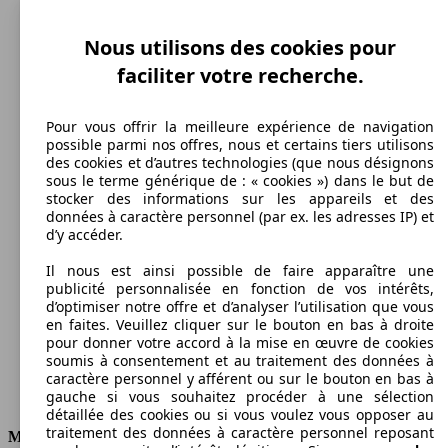
Vitesse maximale
Nous utilisons des cookies pour
faciliter votre recherche.
Essence
Carburant
Pour vous offrir la meilleure expérience de navigation
possible parmi nos offres, nous et certains tiers utilisons
des cookies et d’autres technologies (que nous désignons
sous le terme générique de : « cookies ») dans le but de
stocker des informations sur les appareils et des
données à caractère personnel (par ex. les adresses IP) et
109 g/km
d’y accéder.
Émissions de CO2 (combinées)*
Il nous est ainsi possible de faire apparaître une
publicité personnalisée en fonction de vos intérêts,
d’optimiser notre offre et d’analyser l’utilisation que vous
en faites. Veuillez cliquer sur le bouton en bas à droite
pour donner votre accord à la mise en œuvre de cookies
soumis à consentement et au traitement des données à
Ø 4.8 l/100km
caractère personnel y afférent ou sur le bouton en bas à
gauche si vous souhaitez procéder à une sélection
Consommation
détaillée des cookies ou si vous voulez vous opposer au
traitement des données à caractère personnel reposant
Moteur et Puissance