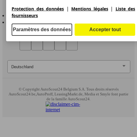
|
|
Protection des données
Mentions légales
Liste des
AutoScout24 pour iOS
fournisseurs
AutoScout24 pour Android
Paramètres des données
Accepter tout
© Copyright
AutoScout24 Belgium S.A. Tous droits réservés
AutoScout24.be,AutoProff, LeasingMarkt.de, Media et Smyle font partie
de la famille AutoScout24.