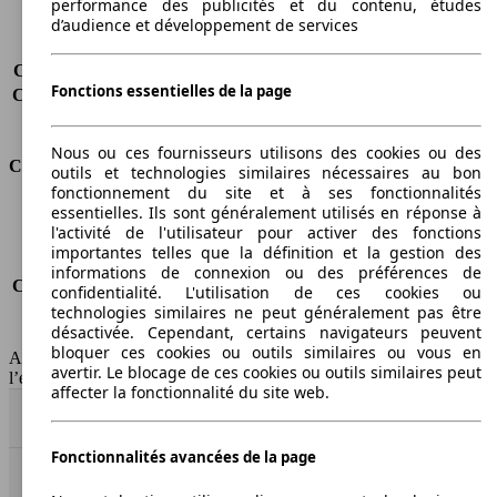
performance des publicités et du contenu, études
Sièges
4
d’audience et développement de services
Charge sur toit
-
Capacité de remorquage (sans freins)
-
Fonctions essentielles de la page
Capacité de remorquage (avec freins)
-
Volume du coffre
211 - 731 l
Nous ou ces fournisseurs utilisons des cookies ou des
Consommation
outils et technologies similaires nécessaires au bon
fonctionnement du site et à ses fonctionnalités
essentielles. Ils sont généralement utilisés en réponse à
Émissions de CO2*
109 g/km (komb.)
l'activité de l'utilisateur pour activer des fonctions
Consommation (ville)
5.7 l/100km
importantes telles que la définition et la gestion des
Consommation (route)
4.2 l/100km
informations de connexion ou des préférences de
Consommation (combinée)*
4.8 l/100km
confidentialité. L'utilisation de ces cookies ou
Classe d'émissions
Euro 6b
technologies similaires ne peut généralement pas être
désactivée. Cependant, certains navigateurs peuvent
Capacité du réservoir
40 l
bloquer ces cookies ou outils similaires ou vous en
AutoScout24 Belgium SA décline toute responsabilité concernant
avertir. Le blocage de ces cookies ou outils similaires peut
l’exactitude des informations fournies
affecter la fonctionnalité du site web.
Haut
Fonctionnalités avancées de la page
AutoScout24: la plus grande plateforme en ligne de