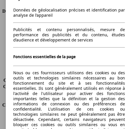
Données de géolocalisation précises et identification par
Dimensions
analyse de l’appareil
Longueur
4860 mm
Publicités et contenu personnalisés, mesure de
Hauteur
1720 mm
performance des publicités et du contenu, études
Largeur
1885 mm
d’audience et développement de services
Empattement
2825 mm
Poids maximum
2495 kg
Charge maximale
600 kg
Fonctions essentielles de la page
Portes
5
Sièges
5
Nous ou ces fournisseurs utilisons des cookies ou des
Charge sur toit
-
outils et technologies similaires nécessaires au bon
Capacité de remorquage (sans freins)
-
fonctionnement du site et à ses fonctionnalités
Capacité de remorquage (avec freins)
1585 kg
essentielles. Ils sont généralement utilisés en réponse à
Volume du coffre
402 - 1510 l
l'activité de l'utilisateur pour activer des fonctions
importantes telles que la définition et la gestion des
informations de connexion ou des préférences de
Consommation
confidentialité. L'utilisation de ces cookies ou
technologies similaires ne peut généralement pas être
Émissions de CO2*
210 g/km (komb.)
désactivée. Cependant, certains navigateurs peuvent
Consommation (ville)
10.1 l/100km
bloquer ces cookies ou outils similaires ou vous en