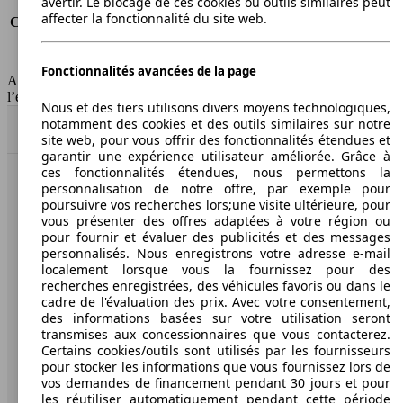
avertir. Le blocage de ces cookies ou outils similaires peut
Consommation (route)
6.8 l/100km
affecter la fonctionnalité du site web.
Consommation (combinée)*
8.0 l/100km
Classe d'émissions
Euro 5
Capacité du réservoir
82 l
Fonctionnalités avancées de la page
AutoScout24 Belgium SA décline toute responsabilité concernant
l’exactitude des informations fournies
Nous et des tiers utilisons divers moyens technologiques,
notamment des cookies et des outils similaires sur notre
Haut
site web, pour vous offrir des fonctionnalités étendues et
garantir une expérience utilisateur améliorée. Grâce à
ces fonctionnalités étendues, nous permettons la
personnalisation de notre offre, par exemple pour
AutoScout24: la plus grande plateforme en ligne de
poursuivre vos recherches lors;une visite ultérieure, pour
voitures en Europe.
vous présenter des offres adaptées à votre région ou
pour fournir et évaluer des publicités et des messages
AutoScout24
personnalisés. Nous enregistrons votre adresse e-mail
localement lorsque vous la fournissez pour des
recherches enregistrées, des véhicules favoris ou dans le
A propos d'AutoScout24
cadre de l'évaluation des prix. Avec votre consentement,
des informations basées sur votre utilisation seront
Presse
transmises aux concessionnaires que vous contacterez.
Certains cookies/outils sont utilisés par les fournisseurs
Conditions d'utilisation
pour stocker les informations que vous fournissez lors de
vos demandes de financement pendant 30 jours et pour
Informations légales
les réutiliser automatiquement pendant cette période