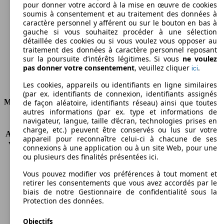
pour donner votre accord à la mise en œuvre de cookies
soumis à consentement et au traitement des données à
Émissions de CO2 (combinées)*
caractère personnel y afférent ou sur le bouton en bas à
gauche si vous souhaitez procéder à une sélection
détaillée des cookies ou si vous voulez vous opposer au
traitement des données à caractère personnel reposant
sur la poursuite d’intérêts légitimes. Si vous
ne voulez
Ø 8.0 l/100km
pas donner votre consentement
, veuillez cliquer
.
ici
Consommation
Les cookies, appareils ou identifiants en ligne similaires
(par ex. identifiants de connexion, identifiants assignés
Moteur et Puissance
de façon aléatoire, identifiants réseau) ainsi que toutes
autres informations (par ex. type et informations de
navigateur, langue, taille d’écran, technologies prises en
KW (CH)
140 kW (190 PS)
charge, etc.) peuvent être conservés ou lus sur votre
Accélération (0-100 km/h)
10.5s
appareil pour reconnaître celui-ci à chacune de ses
Vitesse maximale (km/h)
196 km/h
connexions à une application ou à un site Web, pour une
Nombre de vitesses
6
ou plusieurs des finalités présentées ici.
Couple
450 nm
Vous pouvez modifier vos préférences à tout moment et
Cylindrée
2488 ccm
retirer les consentements que vous avez accordés par le
Carburant
Diesel
biais de notre Gestionnaire de confidentialité sous la
Cylindres
4
Protection des données.
Transmission
Boîte automatique
Objectifs
Type de traction
4 roues tous terrains