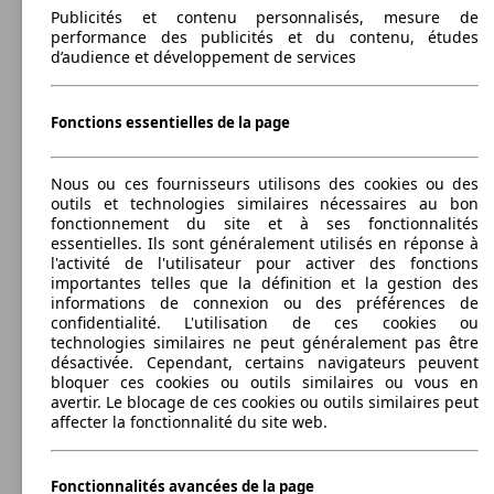
- 115 PS)
Publicités et contenu personnalisés, mesure de
performance des publicités et du contenu, études
SUV/4x4/Pick-Up
2018 - 2023
Volkswagen
T-CROSS
d’audience et développement de services
Diesel
Dim. (L/l/h) :
à partir de 4108 x 1760 x 1584 mm
Fonctions essentielles de la page
Puissance:
Model Version
70 - 110 KW (95 - 150 PS)
85 KW
T-Cross 1.0 TSI Life OPF DSG
Portes:
(115 PS)
Nous ou ces fournisseurs utilisons des cookies ou des
5
outils et technologies similaires nécessaires au bon
Sièges:
Leistung
Ver
fonctionnement du site et à ses fonctionnalités
5
essentielles. Ils sont généralement utilisés en réponse à
Coffre:
l'activité de l'utilisateur pour activer des fonctions
455 - 1281 litres
importantes telles que la définition et la gestion des
Capacité de remorquage:
informations de connexion ou des préférences de
0 - 1200 kg
confidentialité. L'utilisation de ces cookies ou
Afficher les variantes
70 KW
T-Cross 1.0 TSI OPF
technologies similaires ne peut généralement pas être
(95 PS)
désactivée. Cependant, certains navigateurs peuvent
bloquer ces cookies ou outils similaires ou vous en
70 KW
Ø 4.
avertir. Le blocage de ces cookies ou outils similaires peut
T-Cross 1.6 TDi SCR
(95 PS)
l/10
affecter la fonctionnalité du site web.
Fonctionnalités avancées de la page