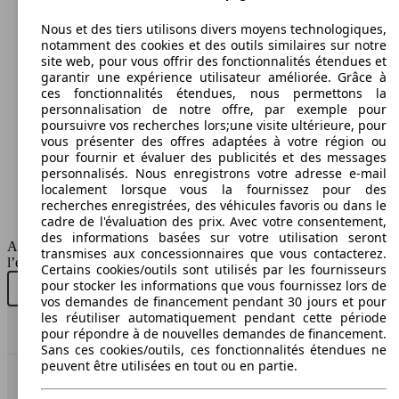
T-Cross 1.0 TSI R-Line Business Premium
85 KW
OPF
(115 PS)
Nous et des tiers utilisons divers moyens technologiques,
notamment des cookies et des outils similaires sur notre
70 KW
Ø 4.
site web, pour vous offrir des fonctionnalités étendues et
T-Cross 1.6 TDi SCR Life
(95 PS)
l/10
garantir une expérience utilisateur améliorée. Grâce à
ces fonctionnalités étendues, nous permettons la
personnalisation de notre offre, par exemple pour
poursuivre vos recherches lors;une visite ultérieure, pour
vous présenter des offres adaptées à votre région ou
T-Cross 1.0 TSI R-Line Business Premium
85 KW
pour fournir et évaluer des publicités et des messages
OPF DSG
(115 PS)
personnalisés. Nous enregistrons votre adresse e-mail
localement lorsque vous la fournissez pour des
70 KW
Ø 4.
recherches enregistrées, des véhicules favoris ou dans le
T-Cross 1.6 TDi SCR Life DSG
(95 PS)
l/10
cadre de l'évaluation des prix. Avec votre consentement,
des informations basées sur votre utilisation seront
AutoScout24 Belgium SA décline toute responsabilité concernant
SUV/4x4/Pick-Up
transmises aux concessionnaires que vous contacterez.
l’exactitude des informations fournies
Certains cookies/outils sont utilisés par les fournisseurs
pour stocker les informations que vous fournissez lors de
85 KW
Essence
Acheter neuf
Acheter d'occasion
T-Cross 1.0 TSI R-Line OPF
vos demandes de financement pendant 30 jours et pour
(115 PS)
les réutiliser automatiquement pendant cette période
Model Version
Haut
pour répondre à de nouvelles demandes de financement.
70 KW
Ø 4.
T-Cross 1.6 TDi SCR Style
Sans ces cookies/outils, ces fonctionnalités étendues ne
(95 PS)
l/10
peuvent être utilisées en tout ou en partie.
AutoScout24: la plus grande plateforme en ligne de
Leistung
Ver