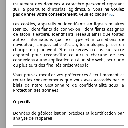
traitement des données à caractère personnel reposant
Capacité de remorquage:
sur la poursuite d’intérêts légitimes. Si vous
ne voulez
0 - 1100 kg
pas donner votre consentement
, veuillez cliquer
.
Afficher les variantes
ici
Les cookies, appareils ou identifiants en ligne similaires
(par ex. identifiants de connexion, identifiants assignés
70 - 85
de façon aléatoire, identifiants réseau) ainsi que toutes
T-Cross 1.0 TSI Life Business OPF
KW (95
autres informations (par ex. type et informations de
- 115 PS)
navigateur, langue, taille d’écran, technologies prises en
charge, etc.) peuvent être conservés ou lus sur votre
appareil pour reconnaître celui-ci à chacune de ses
connexions à une application ou à un site Web, pour une
ou plusieurs des finalités présentées ici.
Vous pouvez modifier vos préférences à tout moment et
85 KW
T-Cross 1.0 TSI Life Business OPF DSG
retirer les consentements que vous avez accordés par le
(115 PS)
biais de notre Gestionnaire de confidentialité sous la
Protection des données.
Objectifs
Données de géolocalisation précises et identification par
analyse de l’appareil
70 - 85
T-Cross 1.0 TSI Life OPF
KW (95