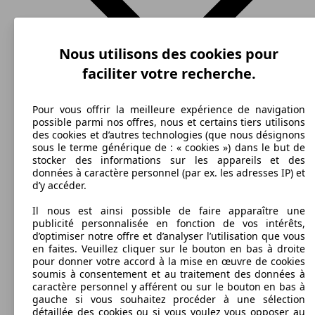
Nous utilisons des cookies pour
faciliter votre recherche.
Pour vous offrir la meilleure expérience de navigation
possible parmi nos offres, nous et certains tiers utilisons
des cookies et d’autres technologies (que nous désignons
sous le terme générique de : « cookies ») dans le but de
stocker des informations sur les appareils et des
SUV/4x4/Pick-Up
2019 - 2020
Volkswagen
T-CROSS DIESEL
données à caractère personnel (par ex. les adresses IP) et
d’y accéder.
Essence
Dim. (L/l/h) :
Il nous est ainsi possible de faire apparaître une
à partir de 4108 x 1760 x 1584 mm
publicité personnalisée en fonction de vos intérêts,
Puissance:
Model Version
d’optimiser notre offre et d’analyser l’utilisation que vous
70 KW (95 PS)
en faites. Veuillez cliquer sur le bouton en bas à droite
Portes:
pour donner votre accord à la mise en œuvre de cookies
5
soumis à consentement et au traitement des données à
Sièges:
Leistung
Ver
caractère personnel y afférent ou sur le bouton en bas à
5
gauche si vous souhaitez procéder à une sélection
Coffre:
détaillée des cookies ou si vous voulez vous opposer au
455 - 1281 litres