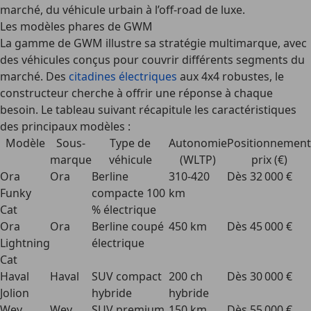
marché, du véhicule urbain à l’off-road de luxe.
Les modèles phares de GWM
La gamme de GWM illustre sa stratégie multimarque, avec
des véhicules conçus pour couvrir différents segments du
marché. Des
citadines électriques
aux 4x4 robustes, le
constructeur cherche à offrir une réponse à chaque
besoin. Le tableau suivant récapitule les caractéristiques
des principaux modèles :
Modèle
Sous-
Type de
Autonomie
Positionnement
marque
véhicule
(WLTP)
prix (€)
Ora
Ora
Berline
310-420
Dès 32 000 €
Funky
compacte 100
km
Cat
% électrique
Ora
Ora
Berline coupé
450 km
Dès 45 000 €
Lightning
électrique
Cat
Haval
Haval
SUV compact
200 ch
Dès 30 000 €
Jolion
hybride
hybride
Wey
Wey
SUV premium
150 km
Dès 55 000 €