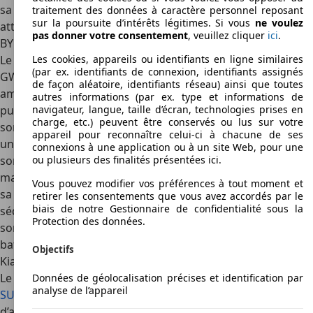
sa longue expérience sur le marché rassure les acheteurs
traitement des données à caractère personnel reposant
sur la poursuite d’intérêts légitimes. Si vous
ne voulez
attachés aux valeurs sûres.
pas donner votre consentement
, veuillez cliquer
ici
.
BYD Atto 3 : le concurrent chinois en pleine expansion
Les cookies, appareils ou identifiants en ligne similaires
Le
BYD Atto 3
représente l’une des menaces directes pour
(par ex. identifiants de connexion, identifiants assignés
GWM, car il est issu d’un autre constructeur chinois très
de façon aléatoire, identifiants réseau) ainsi que toutes
ambitieux. Accessible et bien équipé, il illustre la montée en
autres informations (par ex. type et informations de
navigateur, langue, taille d’écran, technologies prises en
puissance des nouvelles marques asiatiques.
charge, etc.) peuvent être conservés ou lus sur votre
son prix compétitif et ses équipements de série en font
appareil pour reconnaître celui-ci à chacune de ses
une alternative attractive;
connexions à une application ou à un site Web, pour une
ou plusieurs des finalités présentées ici.
son autonomie d’environ 420 km couvre les besoins de la
majorité des conducteurs;
Vous pouvez modifier vos préférences à tout moment et
sa croissance rapide en Europe témoigne de sa capacité à
retirer les consentements que vous avez accordés par le
biais de notre Gestionnaire de confidentialité sous la
séduire rapidement;
Protection des données.
son appartenance à un groupe leader mondial de la
batterie renforce sa crédibilité.
Objectifs
Kia EV6 : le SUV électrique premium accessible
Le
Kia EV6
illustre l’avant-garde coréenne en matière de
Données de géolocalisation précises et identification par
analyse de l’appareil
SUV électriques
. Sa combinaison de design futuriste,
d’autonomie élevée et de prix compétitif en fait une