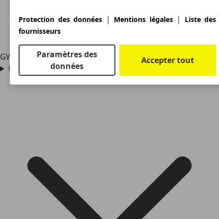
|
|
Protection des données
Mentions légales
Liste des
fournisseurs
Paramètres des
GWM, ou Great Wall Motor, a été créé en 1984 en Chine.
Accepter tout
données
Quelles sont les sous-marques de GWM ?