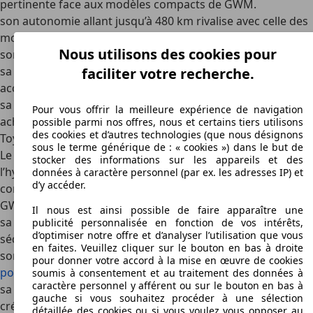
pertinente face aux modèles compacts de GWM.
son autonomie allant jusqu’à 480 km rivalise avec celle des
modèles Ora;
Nous utilisons des cookies pour
son habitacle polyvalent séduit les familles urbaines;
sa diffusion déjà importante en Europe la rend plus
faciliter votre recherche.
accessible;
sa réputation de fiabilité contribue à rassurer les
Pour vous offrir la meilleure expérience de navigation
acheteurs hésitants.
possible parmi nos offres, nous et certains tiers utilisons
des cookies et d’autres technologies (que nous désignons
Toyota RAV4 Hybrid : la référence japonaise de l’hybride
sous le terme générique de : « cookies ») dans le but de
Le Toyota RAV4 Hybrid illustre la maîtrise japonaise de
stocker des informations sur les appareils et des
l’hybridation. Ce modèle, leader mondial de sa catégorie,
données à caractère personnel (par ex. les adresses IP) et
d’y accéder.
constitue une alternative crédible aux SUV Haval et Tank de
GWM.
Il nous est ainsi possible de faire apparaître une
sa réputation de fiabilité et sa consommation maîtrisée
publicité personnalisée en fonction de vos intérêts,
d’optimiser notre offre et d’analyser l’utilisation que vous
séduisent un large public;
en faites. Veuillez cliquer sur le bouton en bas à droite
son habitabilité et son confort en font un
SUV familial
pour donner votre accord à la mise en œuvre de cookies
polyvalent
;
soumis à consentement et au traitement des données à
caractère personnel y afférent ou sur le bouton en bas à
sa forte notoriété mondiale lui confère un avantage de
gauche si vous souhaitez procéder à une sélection
crédibilité;
détaillée des cookies ou si vous voulez vous opposer au