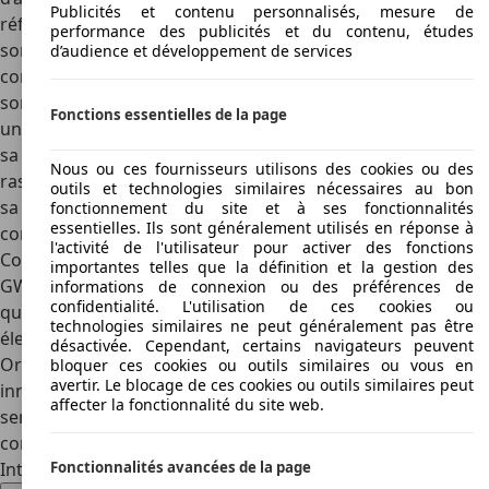
Publicités et contenu personnalisés, mesure de
référence incontournable pour les acheteurs européens.
performance des publicités et du contenu, études
son autonomie pouvant dépasser 500 km la rend
d’audience et développement de services
compétitive face aux modèles GWM;
son design futuriste et ses performances sportives attirent
Fonctions essentielles de la page
une clientèle jeune et dynamique;
sa notoriété déjà bien installée en Europe la rend plus
Nous ou ces fournisseurs utilisons des cookies ou des
rassurante pour les acheteurs;
outils et technologies similaires nécessaires au bon
sa plateforme E-GMP et sa recharge ultra-rapide lui
fonctionnement du site et à ses fonctionnalités
essentielles. Ils sont généralement utilisés en réponse à
confèrent un avantage technologique.
l'activité de l'utilisateur pour activer des fonctions
Conclusion
importantes telles que la définition et la gestion des
GWM illustre la nouvelle vague de constructeurs chinois
informations de connexion ou des préférences de
confidentialité. L'utilisation de ces cookies ou
qui ambitionnent de s’imposer en Europe grâce à une offre
technologies similaires ne peut généralement pas être
électrique variée et compétitive. Avec ses sous-marques
désactivée. Cependant, certains navigateurs peuvent
Ora, Haval, Wey et Tank, le groupe combine accessibilité,
bloquer ces cookies ou outils similaires ou vous en
avertir. Le blocage de ces cookies ou outils similaires peut
innovation et montée en gamme. Ses prochaines années
affecter la fonctionnalité du site web.
seront décisives pour confirmer sa crédibilité face à des
concurrents européens, coréens et japonais bien établis.
Fonctionnalités avancées de la page
Intéressé par l'Great Wall