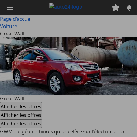
Passer
au
contenu
Page d'accueil
principal
Voiture
Great Wall
Great Wall
Afficher les offres
Afficher les offres
Afficher les offres
GWM : le géant chinois qui accélère sur l’électrification