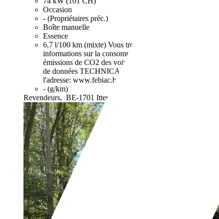
74 kW (101 CH)
Occasion
- (Propriétaires préc.)
Boîte manuelle
Essence
6,7 l/100 km (mixte)
Vous trouverez de plus amples
informations sur la consommation de carburant et les
émissions de CO2 des voitures neuves dans la banque
de données TECHNICAR sur le site de la FEBIAC à
l'adresse: www.febiac.be.
- (g/km)
Revendeurs,
BE-1701 Itterbeek