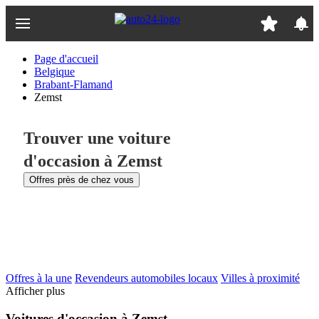
Passer
au
contenu
principal
Page d'accueil
Belgique
Brabant-Flamand
Zemst
Trouver une voiture
d'occasion à Zemst
Offres près de chez vous
Offres à la une
Revendeurs automobiles locaux
Villes à proximité
Afficher plus
Voitures d'occasion à Zemst