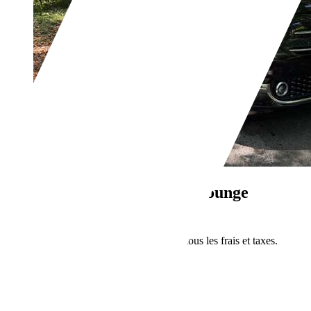
Fiat 500
500 1.2i ECO Lounge
Lounge
€ 8 990,-
Prix public final incluant tous les frais et taxes.
43 000 km
06/2018
51 kW (69 CH)
Occasion
- (Propriétaires préc.)