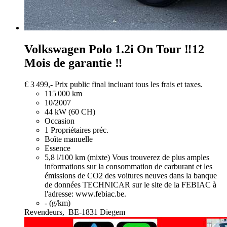
Volkswagen Polo
1.2i On Tour ‼️12
Mois de garantie ‼️
€ 3 499,-
Prix public final incluant tous les frais et taxes.
115 000 km
10/2007
44 kW (60 CH)
Occasion
1 Propriétaires préc.
Boîte manuelle
Essence
5,8 l/100 km (mixte)
Vous trouverez de plus amples
informations sur la consommation de carburant et les
émissions de CO2 des voitures neuves dans la banque
de données TECHNICAR sur le site de la FEBIAC à
l'adresse: www.febiac.be.
- (g/km)
Revendeurs,
BE-1831 Diegem