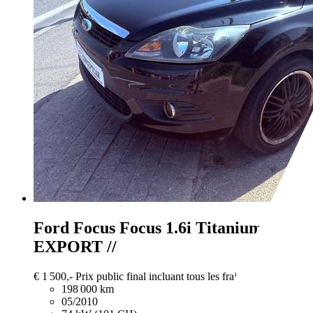
Ford Focus
Focus 1.6i Titanium //
EXPORT //
€ 1 500,-
Prix public final incluant tous les frais et taxes.
198 000 km
05/2010