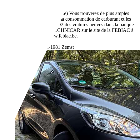
Boîte manuelle
Essence
4,3 l/100 km (mixte)
Vous trouverez de plus amples
informations sur la consommation de carburant et les
émissions de CO2 des voitures neuves dans la banque
de données TECHNICAR sur le site de la FEBIAC à
l'adresse: www.febiac.be.
- (g/km)
Revendeurs,
BE-1981 Zemst