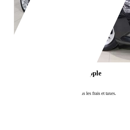
Skoda Fabia
Fabia 1.0i Apple
Carplay/Android Auto
€ 9 950,-
Prix public final incluant tous les frais et taxes.
53 016 km
02/2019
55 kW (75 CH)
Occasion
2 Propriétaires préc.
Boîte manuelle
Essence