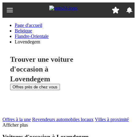
Passer
au
contenu
principal
Page d'accueil
Belgique
Flandre-Orientale
Lovendegem
Trouver une voiture
d'occasion à
Lovendegem
Offres près de chez vous
Offres à la une
Revendeurs automobiles locaux
Villes à proximité
Afficher plus
Voitures d'occasion à Lovendegem