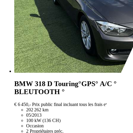
BMW 318
D Touring°GPS° A/C °
BLEUTOOTH °
€ 6 450,-
Prix public final incluant tous les frais et taxes.
202 262 km
05/2013
100 kW (136 CH)
Occasion
2 Propriétaires préc.