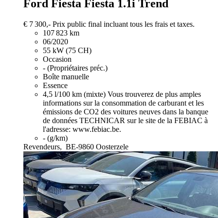
Ford Fiesta
Fiesta 1.1i Trend
€ 7 300,-
Prix public final incluant tous les frais et taxes.
107 823 km
06/2020
55 kW (75 CH)
Occasion
- (Propriétaires préc.)
Boîte manuelle
Essence
4,5 l/100 km (mixte)
Vous trouverez de plus amples
informations sur la consommation de carburant et les
émissions de CO2 des voitures neuves dans la banque
de données TECHNICAR sur le site de la FEBIAC à
l'adresse: www.febiac.be.
- (g/km)
Revendeurs,
BE-9860 Oosterzele