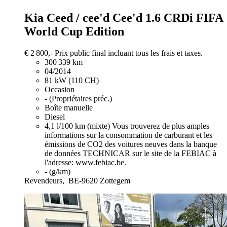
Kia Ceed / cee'd
Cee'd 1.6 CRDi FIFA
World Cup Edition
€ 2 800,-
Prix public final incluant tous les frais et taxes.
300 339 km
04/2014
81 kW (110 CH)
Occasion
- (Propriétaires préc.)
Boîte manuelle
Diesel
4,1 l/100 km (mixte)
Vous trouverez de plus amples
informations sur la consommation de carburant et les
émissions de CO2 des voitures neuves dans la banque
de données TECHNICAR sur le site de la FEBIAC à
l'adresse: www.febiac.be.
- (g/km)
Revendeurs,
BE-9620 Zottegem