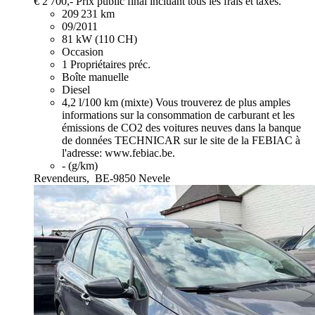
€ 2 700,-
Prix public final incluant tous les frais et taxes.
209 231 km
09/2011
81 kW (110 CH)
Occasion
1 Propriétaires préc.
Boîte manuelle
Diesel
4,2 l/100 km (mixte)
Vous trouverez de plus amples
informations sur la consommation de carburant et les
émissions de CO2 des voitures neuves dans la banque
de données TECHNICAR sur le site de la FEBIAC à
l'adresse: www.febiac.be.
- (g/km)
Revendeurs,
BE-9850 Nevele