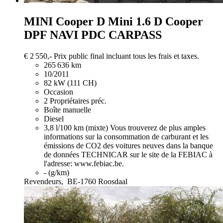
MINI Cooper D
Mini 1.6 D Cooper
DPF NAVI PDC CARPASS
€ 2 550,-
Prix public final incluant tous les frais et taxes.
265 636 km
10/2011
82 kW (111 CH)
Occasion
2 Propriétaires préc.
Boîte manuelle
Diesel
3,8 l/100 km (mixte)
Vous trouverez de plus amples
informations sur la consommation de carburant et les
émissions de CO2 des voitures neuves dans la banque
de données TECHNICAR sur le site de la FEBIAC à
l'adresse: www.febiac.be.
- (g/km)
Revendeurs,
BE-1760 Roosdaal