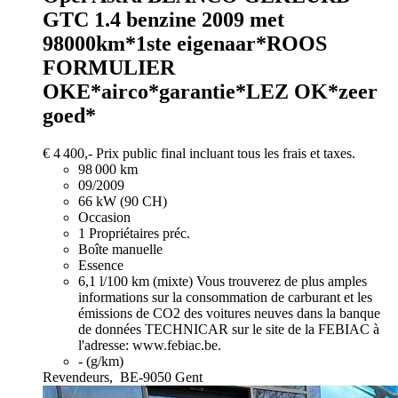
GTC 1.4 benzine 2009 met
98000km*1ste eigenaar*ROOS
FORMULIER
OKE*airco*garantie*LEZ OK*zeer
goed*
€ 4 400,-
Prix public final incluant tous les frais et taxes.
98 000 km
09/2009
66 kW (90 CH)
Occasion
1 Propriétaires préc.
Boîte manuelle
Essence
6,1 l/100 km (mixte)
Vous trouverez de plus amples
informations sur la consommation de carburant et les
émissions de CO2 des voitures neuves dans la banque
de données TECHNICAR sur le site de la FEBIAC à
l'adresse: www.febiac.be.
- (g/km)
Revendeurs,
BE-9050 Gent