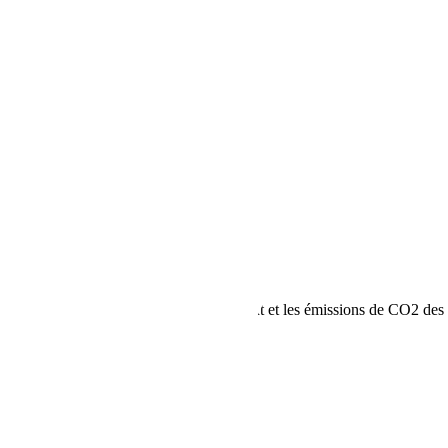
DÉMARRE PAS !!!
rmations sur la consommation de carburant et les émissions de CO2 d