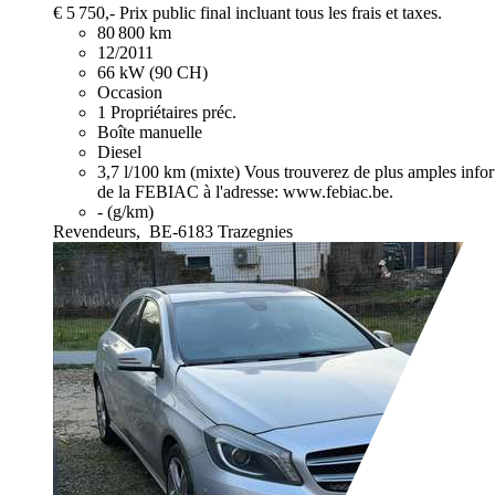
€ 5 750,-
Prix public final incluant tous les frais et taxes.
80 800 km
12/2011
66 kW (90 CH)
Occasion
1 Propriétaires préc.
Boîte manuelle
Diesel
3,7 l/100 km (mixte)
Vous trouverez de plus amples info
de la FEBIAC à l'adresse: www.febiac.be.
- (g/km)
Revendeurs,
BE-6183 Trazegnies