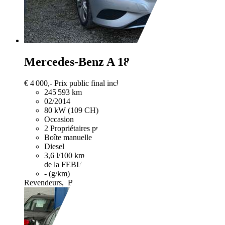
Mercedes-Benz A 180
A 180 CDI NE 
€ 4 000,-
Prix public final incluant tous les frais et taxes.
245 593 km
02/2014
80 kW (109 CH)
Occasion
2 Propriétaires préc.
Boîte manuelle
Diesel
3,6 l/100 km (mixte)
Vous trouverez de plus amples info
de la FEBIAC à l'adresse: www.febiac.be.
- (g/km)
Revendeurs,
BE-6280 Gerpinnes