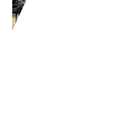
BMW 318
d
€ 1 999,-
Prix public final incluant tous les frais et taxes.
383 725 km
09/2008
100 kW (136 CH)
Occasion
4 Propriétaires préc.
Boîte manuelle
Diesel