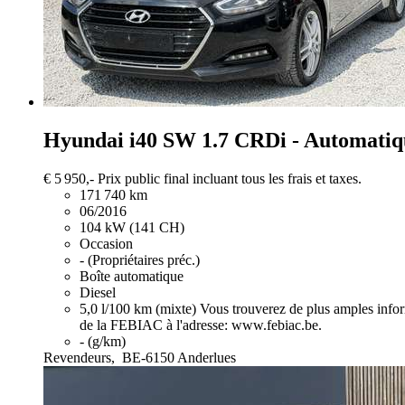
Hyundai i40
SW 1.7 CRDi - Automatiqu
€ 5 950,-
Prix public final incluant tous les frais et taxes.
171 740 km
06/2016
104 kW (141 CH)
Occasion
- (Propriétaires préc.)
Boîte automatique
Diesel
5,0 l/100 km (mixte)
Vous trouverez de plus amples info
de la FEBIAC à l'adresse: www.febiac.be.
- (g/km)
Revendeurs,
BE-6150 Anderlues