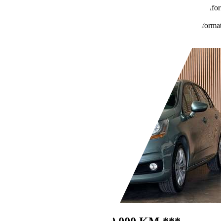
4,5 l/100 km (mixte)
Vous trouverez de plus amples info
de la FEBIAC à l'adresse: www.febiac.be.
123 g/km (mixte)
Vous trouverez de plus amples informa
la FEBIAC à l'adresse: www.febiac.be.
Revendeurs,
BE-6040 Jumet