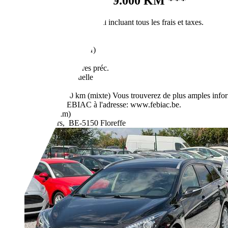
Citroen C4
*** 39.000 KM ***
€ 6 950,-
Prix public final incluant tous les frais et taxes.
39 000 km
03/2014
70 kW (95 CH)
Occasion
1 Propriétaires préc.
Boîte manuelle
Essence
6,1 l/100 km (mixte)
Vous trouverez de plus amples info
de la FEBIAC à l'adresse: www.febiac.be.
- (g/km)
Revendeurs,
BE-5150 Floreffe