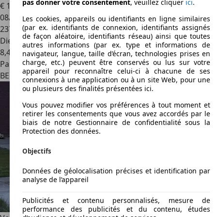
pas donner votre consentement
, veuillez cliquer
ici
.
€ 19 950
08/2019
Les cookies, appareils ou identifiants en ligne similaires
(par ex. identifiants de connexion, identifiants assignés
237 510 km
de façon aléatoire, identifiants réseau) ainsi que toutes
Diesel
autres informations (par ex. type et informations de
8,4 l/100 km (mixte)
navigateur, langue, taille d’écran, technologies prises en
charge, etc.) peuvent être conservés ou lus sur votre
Particulier
appareil pour reconnaître celui-ci à chacune de ses
BE 1342
Ottignies-louvain-la-neuve
connexions à une application ou à un site Web, pour une
ou plusieurs des finalités présentées ici.
Vous pouvez modifier vos préférences à tout moment et
retirer les consentements que vous avez accordés par le
biais de notre Gestionnaire de confidentialité sous la
Protection des données.
Objectifs
Données de géolocalisation précises et identification par
analyse de l’appareil
Publicités et contenu personnalisés, mesure de
performance des publicités et du contenu, études