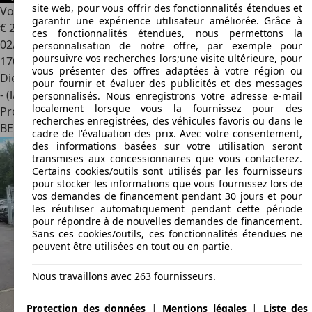
site web, pour vous offrir des fonctionnalités étendues et
Volkswagen Amarok
3.0 V6 Highline - TOP CONDITION
garantir une expérience utilisateur améliorée. Grâce à
€ 23 990
ces fonctionnalités étendues, nous permettons la
02/2018
personnalisation de notre offre, par exemple pour
poursuivre vos recherches lors;une visite ultérieure, pour
170 235 km
vous présenter des offres adaptées à votre région ou
Diesel
pour fournir et évaluer des publicités et des messages
- (l/100 km)
personnalisés. Nous enregistrons votre adresse e-mail
localement lorsque vous la fournissez pour des
Professionnel
recherches enregistrées, des véhicules favoris ou dans le
BE 7000
Mons
cadre de l'évaluation des prix. Avec votre consentement,
des informations basées sur votre utilisation seront
transmises aux concessionnaires que vous contacterez.
Certains cookies/outils sont utilisés par les fournisseurs
pour stocker les informations que vous fournissez lors de
vos demandes de financement pendant 30 jours et pour
les réutiliser automatiquement pendant cette période
pour répondre à de nouvelles demandes de financement.
Sans ces cookies/outils, ces fonctionnalités étendues ne
peuvent être utilisées en tout ou en partie.
Nous travaillons avec 263 fournisseurs.
|
|
Protection des données
Mentions légales
Liste des