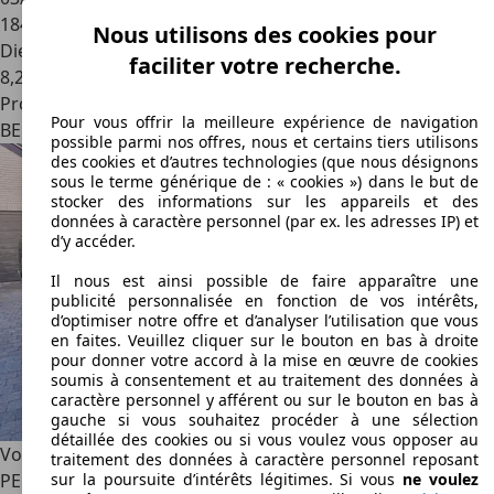
184 000 km
Nous utilisons des cookies pour
Diesel
faciliter votre recherche.
8,2 l/100 km (mixte)
Professionnel
Pour vous offrir la meilleure expérience de navigation
BE 1082
Ternat
possible parmi nos offres, nous et certains tiers utilisons
des cookies et d’autres technologies (que nous désignons
sous le terme générique de : « cookies ») dans le but de
stocker des informations sur les appareils et des
données à caractère personnel (par ex. les adresses IP) et
d’y accéder.
Il nous est ainsi possible de faire apparaître une
publicité personnalisée en fonction de vos intérêts,
d’optimiser notre offre et d’analyser l’utilisation que vous
en faites. Veuillez cliquer sur le bouton en bas à droite
pour donner votre accord à la mise en œuvre de cookies
soumis à consentement et au traitement des données à
caractère personnel y afférent ou sur le bouton en bas à
gauche si vous souhaitez procéder à une sélection
détaillée des cookies ou si vous voulez vous opposer au
Volkswagen Amarok
DC 3.0 TDI 258 BVA8 4MOTION 4X4
traitement des données à caractère personnel reposant
PERMANENT AVENTURA
sur la poursuite d’intérêts légitimes. Si vous
ne voulez