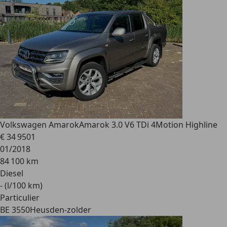
Volkswagen Amarok
Amarok 3.0 V6 TDi 4Motion Highline
€ 34 950
1
01/2018
84 100 km
Diesel
- (l/100 km)
Particulier
BE 3550
Heusden-zolder