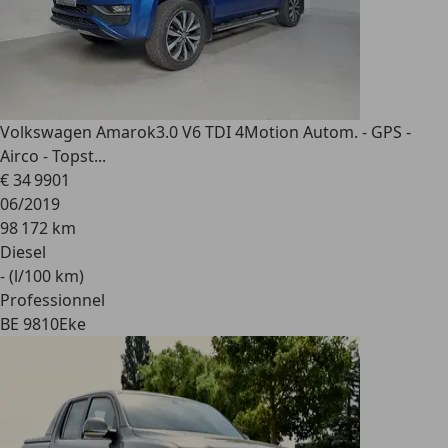
Volkswagen Amarok
3.0 V6 TDI 4Motion Autom. - GPS -
Airco - Topst...
€ 34 990
1
06/2019
98 172 km
Diesel
- (l/100 km)
Professionnel
BE 9810
Eke