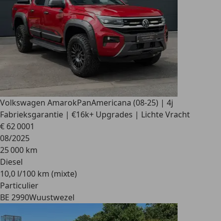
Volkswagen Amarok
PanAmericana (08-25) | 4j
Fabrieksgarantie | €16k+ Upgrades | Lichte Vracht
€ 62 000
1
08/2025
25 000 km
Diesel
10,0 l/100 km (mixte)
Particulier
BE 2990
Wuustwezel