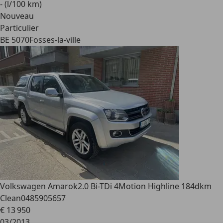
- (l/100 km)
Nouveau
Particulier
BE 5070
Fosses-la-ville
Volkswagen Amarok
2.0 Bi-TDi 4Motion Highline 184dkm
Clean0485905657
€ 13 950
03/2013