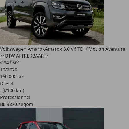
Volkswagen Amarok
Amarok 3.0 V6 TDi 4Motion Aventura
**BTW AFTREKBAAR**
€ 34 950
1
10/2020
160 000 km
Diesel
- (l/100 km)
Professionnel
BE 8870
Izegem