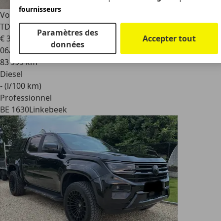
fournisseurs
Volkswagen Amarok
Amarok/3.0 V6
TDi/1.Owner/Suspension Pneumatique/4Motion/Aventura
Paramètres des
Accepter tout
€ 33 275
1
données
06/2020
83 999 km
Diesel
- (l/100 km)
Professionnel
BE 1630
Linkebeek