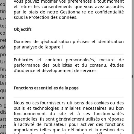
Vous pouvez modifier vos préférences à tout moment
conçus pour se déployer rapidement, sachant que le
et retirer les consentements que vous avez accordés
timing de leur mise en œuvre est un critère essentiel pour
par le biais de notre Gestionnaire de confidentialité
sous la Protection des données.
la sécurité et la survie des occupants. Grâce aux
technologies innovantes développées par les
Objectifs
constructeurs et à l’extrême précision des capteurs de
retournement, les protections contre le retournement se
Données de géolocalisation précises et identification
déploient en quelques fractions de secondes, et
par analyse de l’appareil
préservent la vie des occupants.
Publicités et contenu personnalisés, mesure de
Une
protection optimale en cas de retournement
: A la
performance des publicités et du contenu, études
faveur de la qualité et de la résistance des matériaux de
d’audience et développement de services
fabrication, ainsi que de la conception du mécanisme et de
la réactivité du système, les arceaux de sécurité offrent
Fonctions essentielles de la page
qualité et efficacité dans la protection offerte aux
occupants
en cas de retournement de la voiture. Par un
Nous ou ces fournisseurs utilisons des cookies ou des
signal du capteur, des ressorts sont actionnés via un
outils et technologies similaires nécessaires au bon
dispositif pyrotechnique extrêmement rapide et les
fonctionnement du site et à ses fonctionnalités
arceaux se hissent au-dessus des appuie-têtes. Ils
essentielles. Ils sont généralement utilisés en réponse
à l'activité de l'utilisateur pour activer des fonctions
atteignent leur hauteur maximale et se verrouillent en
importantes telles que la définition et la gestion des
quelques fractions de seconde.