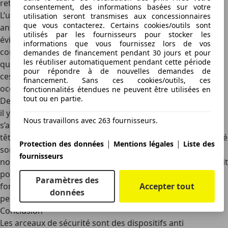
retournement des cabriolets
consentement, des informations basées sur votre
L’utilisation d’un
véhicule équipé d’un système
utilisation seront transmises aux concessionnaires
que vous contacterez. Certains cookies/outils sont
antiretournement
requiert certaines précautions, pour
utilisés par les fournisseurs pour stocker les
éviter tout risque. Par exemple, nous conseillons de faire
informations que vous fournissez lors de vos
contrôler les arceaux de sécurité par un professionnel
demandes de financement pendant 30 jours et pour
les réutiliser automatiquement pendant cette période
qualifié. En effet, un dysfonctionnement peut empêcher
pour répondre à de nouvelles demandes de
ces solutions de se déployer dans le bon timing,
financement. Sans ces cookies/outils, ces
occasionnant ainsi des blessures graves ou mortelles.
fonctionnalités étendues ne peuvent être utilisées en
tout ou en partie.
De même, lors du déclenchement d’un arceau de sécurité,
il y a un risque de blessure. Pour prévenir ce risque, il faut
Nous travaillons avec 263 fournisseurs.
s’assurer que l’espace de manœuvre derrière les appuie-
têtes soit toujours dégagé. Lorsque les arceaux de sécurité
|
|
Protection des données
Mentions légales
Liste des
sont bloqués, ils peuvent également ne pas fonctionner
fournisseurs
normalement. Nous recommandons qu’aucun objet ne soit
posé sur les caches des arceaux. Le défaut de
Paramètres des
fonctionnement de l’arceau de sécurité peut entraîner la
Accepter tout
données
perte de l’
assurance auto
en cas de sinistre.
Conclusion
Les arceaux de sécurité sont des dispositifs anti