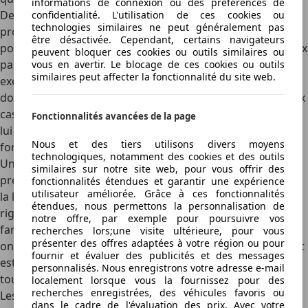
informations de connexion ou des préférences de
Des
structures particulièrement robustes
pour une
confidentialité. L'utilisation de ces cookies ou
technologies similaires ne peut généralement pas
protection accrue : De plus en plus de cabriolets
être désactivée. Cependant, certains navigateurs
possèdent de robustes arceaux métalliques qui offrent aux
peuvent bloquer ces cookies ou outils similaires ou
passagers arrière un espace de survie conséquent. Par
vous en avertir. Le blocage de ces cookies ou outils
similaires peut affecter la fonctionnalité du site web.
exemple, la
nouvelle Beetle Cabriolet de Volkswagen
se
dote d’une protection antiretournement composé de deux
cassettes séparées conçues avec six points de fixation qui
Fonctionnalités avancées de la page
lui confèrent une excellente capacité d’absorption des
Nous et des tiers utilisons divers moyens
forces en cas de culbute.
technologiques, notamment des cookies et des outils
Une
alliance entre esthétique et fonctionnalité
: Les
similaires sur notre site web, pour vous offrir des
premiers modèles d’arceaux de sécurité couvraient toute
fonctionnalités étendues et garantir une expérience
utilisateur améliorée. Grâce à ces fonctionnalités
la largeur des décapotables, en plus d’une conception
étendues, nous permettons la personnalisation de
rigide qui nuisait à l’esthétique de la voiture. Ces designs
notre offre, par exemple pour poursuivre vos
fantaisistes sont maintenant révolus. Les constructeurs
recherches lors;une visite ultérieure, pour vous
présenter des offres adaptées à votre région ou pour
ont développé des techniques d’installation qui combinent
fournir et évaluer des publicités et des messages
esthétique, élégance et fonctionnalité, pour des arceaux
personnalisés. Nous enregistrons votre adresse e-mail
toujours plus réactifs et performants.
localement lorsque vous la fournissez pour des
recherches enregistrées, des véhicules favoris ou
Les précautions à prendre avec les dispositifs anti
dans le cadre de l'évaluation des prix. Avec votre