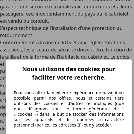
garantir une sécurité maximale aux conducteurs et à leurs
passagers
, ceci indépendamment du pays où le cabriolet
est vendu ou conduit.
L’aspect technique de l’installation d’une protection au
retournement
Conformément à la norme ROS et aux réglementations
associées,
les arceaux de sécurité doivent être fonction de
la taille et de la forme de l’habitacle
du cabriolet. Le poids
et le type
moteur
qui équipe le véhicule sont aussi des
Nous utilisons des cookies pour
paramètres qui influencent l’installation d’une protection
faciliter votre recherche.
antiretournement.
En pratique, ces normes exigent que la longueur et la
largeur des arceaux de sécurité soient conséquentes pour
Pour vous offrir la meilleure expérience de navigation
possible parmi nos offres, nous et certains tiers
créer un espace de sécurité suffisant au-dessus des têtes
utilisons des cookies et d’autres technologies (que
des occupants de la voiture. En même temps, il est
nous désignons sous le terme générique de :
opportun que les arceaux de sécurité puissent
s’intégrer
« cookies ») dans le but de stocker des informations
sur les appareils et des données à caractère
harmonieusement au design du cabriolet
, pour un rendu
personnel (par ex. les adresses IP) et d’y accéder.
discret et élégant.