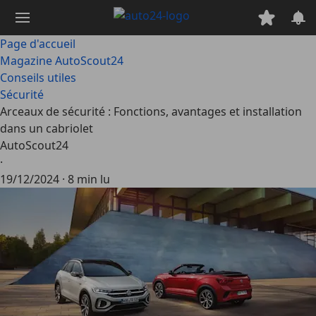
Passer
au
contenu
Page d'accueil
principal
Magazine AutoScout24
Conseils utiles
Sécurité
Arceaux de sécurité : Fonctions, avantages et installation
dans un cabriolet
AutoScout24
·
19/12/2024
·
8 min lu