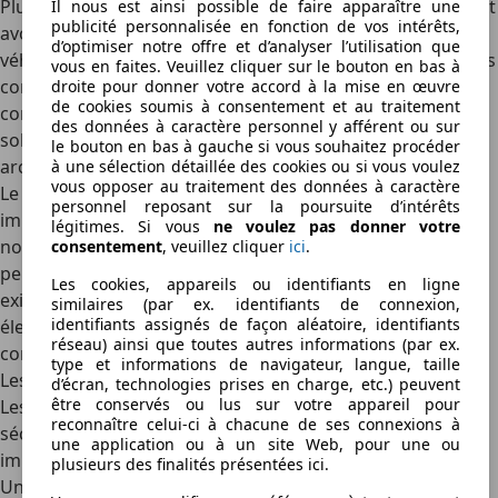
Plus important, par leur conception, ces dispositifs doivent
Il nous est ainsi possible de faire apparaître une
publicité personnalisée en fonction de vos intérêts,
avoir la résistance nécessaire pour supporter le poids du
d’optimiser notre offre et d’analyser l’utilisation que
véhicule lorsque celui-ci est renversé. Pour cette raison, les
vous en faites. Veuillez cliquer sur le bouton en bas à
constructeurs sont appelés à privilégier les matériaux
droite pour donner votre accord à la mise en œuvre
de cookies soumis à consentement et au traitement
comme
l’acier renforcé ou les alliages légers
dont la
des données à caractère personnel y afférent ou sur
solidité et la résistance font l’unanimité. Par exemple, les
le bouton en bas à gauche si vous souhaitez procéder
arceaux de la
Volvo C70
répondent à ces exigences.
à une sélection détaillée des cookies ou si vous voulez
vous opposer au traitement des données à caractère
Le mécanisme de déploiement est une autre modalité
personnel reposant sur la poursuite d’intérêts
importante liée à l’installation des arceaux de sécurité. Les
légitimes. Si vous
ne voulez pas donner votre
normes prévoient que ce mécanisme soit fiable et réactif,
consentement
, veuillez cliquer
ici
.
peu importe les conditions. Pour se conformer à cette
Les cookies, appareils ou identifiants en ligne
exigence, les constructeurs misent sur les systèmes
similaires (par ex. identifiants de connexion,
identifiants assignés de façon aléatoire, identifiants
électroniques avancés qui peuvent
détecter d’avance les
réseau) ainsi que toutes autres informations (par ex.
conditions d’un retournement imminent
du cabriolet.
type et informations de navigateur, langue, taille
Les avantages des arceaux de sécurité
d’écran, technologies prises en charge, etc.) peuvent
être conservés ou lus sur votre appareil pour
Les
dispositifs anti retournement
que sont les arceaux de
reconnaître celui-ci à chacune de ses connexions à
sécurité offrent de nombreux avantages. En voici les plus
une application ou à un site Web, pour une ou
importants :
plusieurs des finalités présentées ici.
Un
déploiement rapide
: Les arceaux de sécurité sont