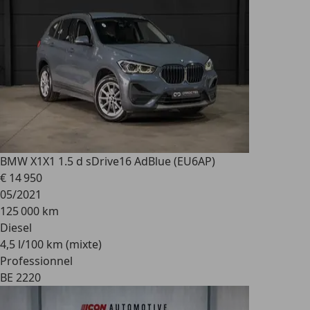
BMW X1
X1 1.5 d sDrive16 AdBlue (EU6AP)
€ 14 950
05/2021
125 000 km
Diesel
4,5 l/100 km (mixte)
Professionnel
BE 2220