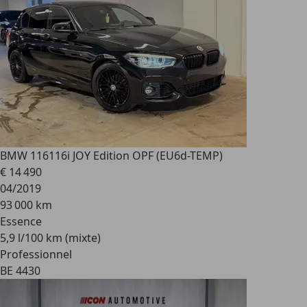
BMW 116
116i JOY Edition OPF (EU6d-TEMP)
€ 14 490
04/2019
93 000 km
Essence
5,9 l/100 km (mixte)
Professionnel
BE 4430