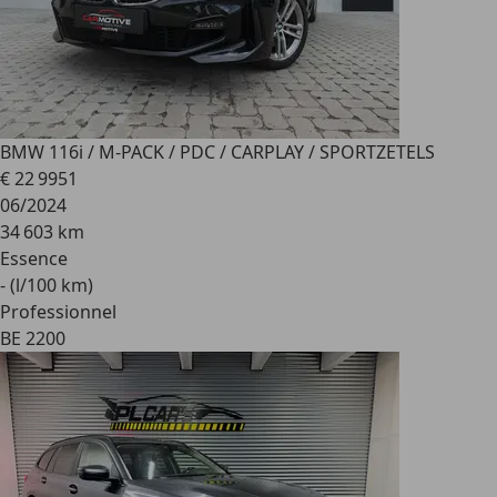
BMW 116
i / M-PACK / PDC / CARPLAY / SPORTZETELS
€ 22 995
1
06/2024
34 603 km
Essence
- (l/100 km)
Professionnel
BE 2200