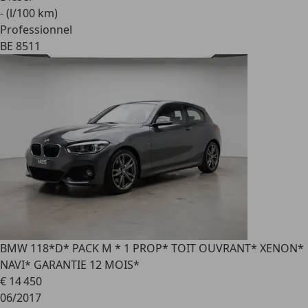
- (l/100 km)
Professionnel
BE 8511
BMW 118
*D* PACK M * 1 PROP* TOIT OUVRANT* XENON*
NAVI* GARANTIE 12 MOIS*
€ 14 450
06/2017