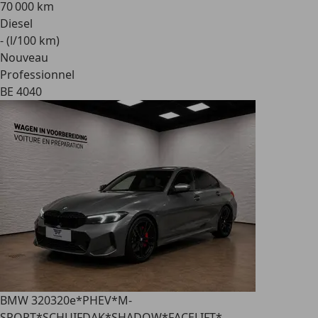
70 000 km
Diesel
- (l/100 km)
Nouveau
Professionnel
BE 4040
BMW 320
320e*PHEV*M-
SPORT*SCHUIFDAK*SHADOW*FACELIFT*