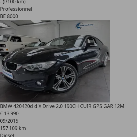
- (l/100 km)
Professionnel
BE 8000
BMW 420
420d d X Drive 2.0 190CH CUIR GPS GAR 12M
€ 13 990
09/2015
157 109 km
Diesel