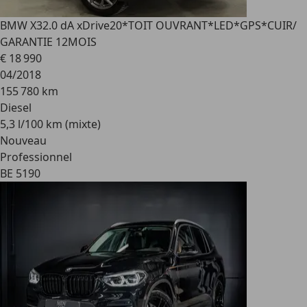
BMW X3
2.0 dA xDrive20*TOIT OUVRANT*LED*GPS*CUIR/
GARANTIE 12MOIS
€ 18 990
04/2018
155 780 km
Diesel
5,3 l/100 km (mixte)
Nouveau
Professionnel
BE 5190