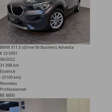
BMW X1
1.5 sDrive18i Business Advanta
€ 22 500
1
06/2022
31 398 km
Essence
- (l/100 km)
Nouveau
Professionnel
BE 8800