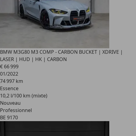
BMW M3
G80 M3 COMP - CARBON BUCKET | XDRIVE |
LASER | HUD | HK | CARBON
€ 66 999
01/2022
74 997 km
Essence
10,2 l/100 km (mixte)
Nouveau
Professionnel
BE 9170