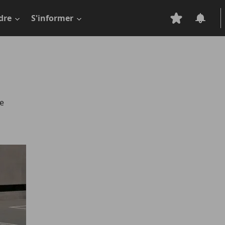
dre
S'informer
ne