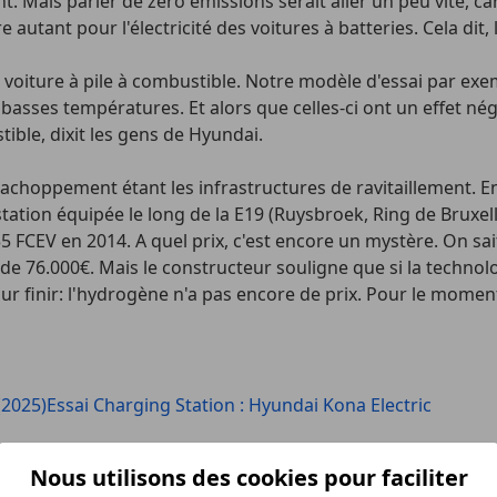
t. Mais parler de zéro émissions serait aller un peu vite, c
 autant pour l'électricité des voitures à batteries. Cela dit,
iture à pile à combustible. Notre modèle d'essai par exempl
asses températures. Et alors que celles-ci ont un effet néga
ible, dixit les gens de Hyundai.
 d'achoppement étant les infrastructures de ravitaillement.
on équipée le long de la E19 (Ruysbroek, Ring de Bruxelles)
5 FCEV en 2014. A quel prix, c'est encore un mystère. On sai
76.000€. Mais le constructeur souligne que si la technolog
r finir: l'hydrogène n'a pas encore de prix. Pour le moment 
(2025)
Essai Charging Station : Hyundai Kona Electric
Nous utilisons des cookies pour faciliter