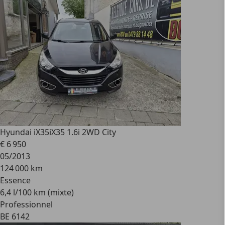
Hyundai iX35
iX35 1.6i 2WD City
€ 6 950
05/2013
124 000 km
Essence
6,4 l/100 km (mixte)
Professionnel
BE 6142