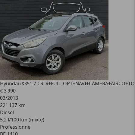
Hyundai iX35
1.7 CRDi+FULL OPT+NAVI+CAMERA+AIRCO+T
€ 3 990
03/2013
221 137 km
Diesel
5,2 l/100 km (mixte)
Professionnel
BE 1410