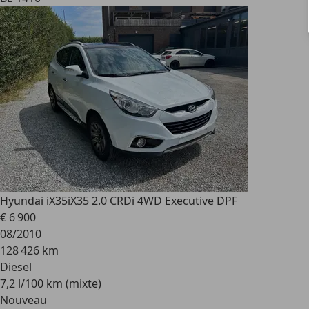
Hyundai iX35
iX35 2.0 CRDi 4WD Executive DPF
€ 6 900
08/2010
128 426 km
Diesel
7,2 l/100 km (mixte)
Nouveau