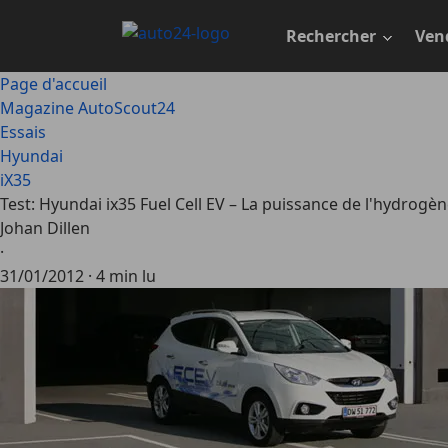
Passer
au
Rechercher
Ven
contenu
principal
Page d'accueil
Magazine AutoScout24
Essais
Hyundai
iX35
Test: Hyundai ix35 Fuel Cell EV – La puissance de l'hydrogè
Johan Dillen
·
31/01/2012
·
4 min lu