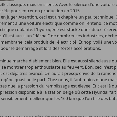
5 classique, mais en silence. Avec le silence d'une voiture é
 prête pour entrer en production en 2015.
 juger. Attention, ceci est un chapitre un peu technique. Co
irement à une voiture électrique comme on l'entend, ce mot
lectrique roulante. L'hydrogène est stocké dans deux réservo
 qu'il est aussi un "déchet" de nombreuses industries, déche
membrane, cela produit de l'électricité. Et hop, voilà une vo
ue pour le démarrage et lors des fortes accélérations.
imique marche diablement bien. Elle est aussi silencieuse qu'
 se montrer trop enthousiaste au feu vert. Bon, ceci n'est 
 est déjà très avancé. On aurait presqu'envie de la ramener
drogène quasi nulle part. Chez nous, il faut moins d'une mai
ctes que la pression du remplissage est élevée. Et c'est là q
sion disponible à la station belge où cette Hyundai fait le
à sensiblement meilleur que les 160 km que l'on tire des bat