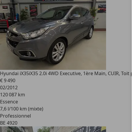
Hyundai iX35
iX35 2.0i 4WD Executive, 1ère Main, CUIR, Toit
€ 9 490
02/2012
120 087 km
Essence
7,6 l/100 km (mixte)
Professionnel
BE 4920