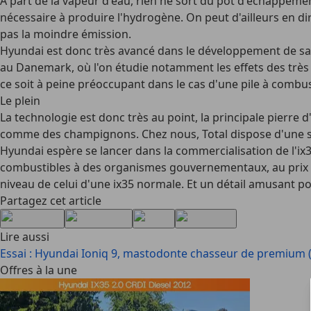
A part de la vapeur d'eau, rien ne sort du pot d'échappemen
nécessaire à produire l'hydrogène. On peut d'ailleurs en dire
pas la moindre émission.
Hyundai est donc très avancé dans le développement de sa vo
au Danemark, où l'on étudie notamment les effets des très b
ce soit à peine préoccupant dans le cas d'une pile à combust
Le plein
La technologie est donc très au point, la principale pierre
comme des champignons. Chez nous, Total dispose d'une stati
Hyundai espère se lancer dans la commercialisation de l'ix3
combustibles à des organismes gouvernementaux, au prix de 
niveau de celui d'une ix35 normale. Et un détail amusant pou
Partagez cet article
Lire aussi
Essai : Hyundai Ioniq 9, mastodonte chasseur de premium 
Offres à la une