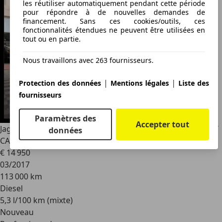
les réutiliser automatiquement pendant cette période
pour répondre à de nouvelles demandes de
financement. Sans ces cookies/outils, ces
fonctionnalités étendues ne peuvent être utilisées en
tout ou en partie.
Nous travaillons avec 263 fournisseurs.
|
|
Protection des données
Mentions légales
Liste des
fournisseurs
Paramètres des
Accepter tout
Jaguar F-Pace
2.0 D AWD R-SPORT / PANORAMA / CAMERA /
données
CARPLAY FULL OPTIONS !!
€ 14 950
03/2017
113 000 km
Diesel
5,3 l/100 km (mixte)
Nouveau