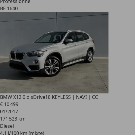
Professionnel
BE 1640
BMW X1
2.0 d sDrive18 KEYLESS | NAVI | CC
€ 10 499
01/2017
171 523 km
Diesel
4,1 l/100 km (mixte)