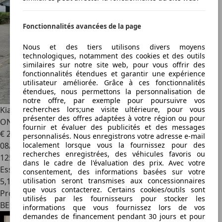
Fonctionnalités avancées de la page
Nous et des tiers utilisons divers moyens
technologiques, notamment des cookies et des outils
similaires sur notre site web, pour vous offrir des
fonctionnalités étendues et garantir une expérience
utilisateur améliorée. Grâce à ces fonctionnalités
étendues, nous permettons la personnalisation de
notre offre, par exemple pour poursuivre vos
recherches lors;une visite ultérieure, pour vous
Kia Picanto
1.0i 12v 1E EIGENAAR / AIRCO / DEALER
présenter des offres adaptées à votre région ou pour
ONDERHOUDEN
fournir et évaluer des publicités et des messages
€ 2 800
personnalisés. Nous enregistrons votre adresse e-mail
localement lorsque vous la fournissez pour des
08/2009
recherches enregistrées, des véhicules favoris ou
125 000 km
dans le cadre de l'évaluation des prix. Avec votre
Essence
consentement, des informations basées sur votre
utilisation seront transmises aux concessionnaires
5,1 l/100 km (mixte)
que vous contacterez. Certains cookies/outils sont
Professionnel
utilisés par les fournisseurs pour stocker les
BE 1800
informations que vous fournissez lors de vos
demandes de financement pendant 30 jours et pour