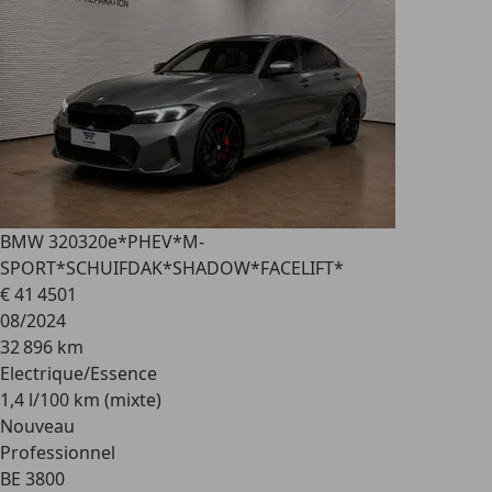
BMW 320
320e*PHEV*M-
SPORT*SCHUIFDAK*SHADOW*FACELIFT*
€ 41 450
1
08/2024
32 896 km
Electrique/Essence
1,4 l/100 km (mixte)
Nouveau
Professionnel
BE 3800