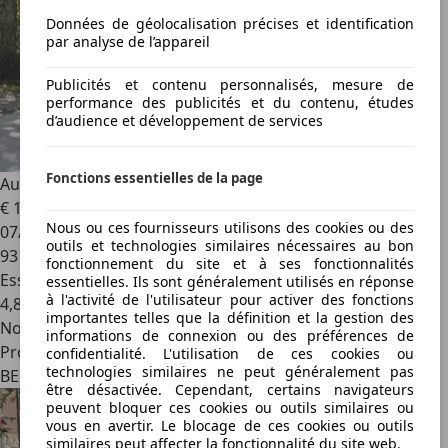
Données de géolocalisation précises et identification
par analyse de l’appareil
Publicités et contenu personnalisés, mesure de
performance des publicités et du contenu, études
d’audience et développement de services
Fonctions essentielles de la page
Audi A3
A3 Sportback 30 TFSI Attraction
€ 16 900
Nous ou ces fournisseurs utilisons des cookies ou des
07/2021
outils et technologies similaires nécessaires au bon
93 490 km
fonctionnement du site et à ses fonctionnalités
Essence
essentielles. Ils sont généralement utilisés en réponse
à l'activité de l'utilisateur pour activer des fonctions
4,8 l/100 km (mixte)
importantes telles que la définition et la gestion des
Nouveau
informations de connexion ou des préférences de
Professionnel
confidentialité. L'utilisation de ces cookies ou
technologies similaires ne peut généralement pas
BE 8870
être désactivée. Cependant, certains navigateurs
peuvent bloquer ces cookies ou outils similaires ou
vous en avertir. Le blocage de ces cookies ou outils
similaires peut affecter la fonctionnalité du site web.