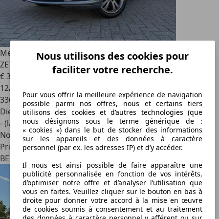
Mercedes-Benz C 200
ENKEL VERKOOP AAN HANDELAAR -
Nous utilisons des cookies pour
ZETELVERWARMING / NAVIGATIE / BLUETOOTH
faciliter votre recherche.
€ 3 950
12/2010
Pour vous offrir la meilleure expérience de navigation
336 343 km
possible parmi nos offres, nous et certains tiers
Diesel
utilisons des cookies et d’autres technologies (que
nous désignons sous le terme générique de :
- (l/100 km)
« cookies ») dans le but de stocker des informations
Nouveau
sur les appareils et des données à caractère
Professionnel
personnel (par ex. les adresses IP) et d’y accéder.
BE 8970
Il nous est ainsi possible de faire apparaître une
publicité personnalisée en fonction de vos intérêts,
d’optimiser notre offre et d’analyser l’utilisation que
vous en faites. Veuillez cliquer sur le bouton en bas à
droite pour donner votre accord à la mise en œuvre
de cookies soumis à consentement et au traitement
des données à caractère personnel y afférent ou sur