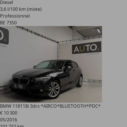
Diesel
3,6 l/100 km (mixte)
Professionnel
BE 7350
BMW 118
118i 3drs *AIRCO*BLUETOOTH*PDC*
€ 10 300
05/2016
101 742 km