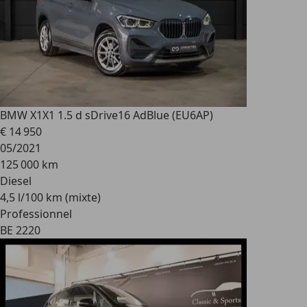
BMW X1
X1 1.5 d sDrive16 AdBlue (EU6AP)
€ 14 950
05/2021
125 000 km
Diesel
4,5 l/100 km (mixte)
Professionnel
BE 2220