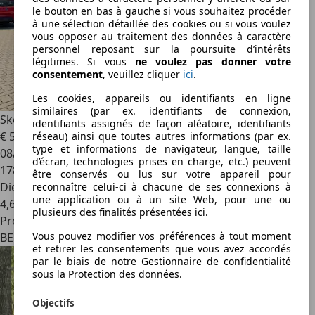
le bouton en bas à gauche si vous souhaitez procéder
à une sélection détaillée des cookies ou si vous voulez
vous opposer au traitement des données à caractère
personnel reposant sur la poursuite d’intérêts
légitimes. Si vous
ne voulez pas donner votre
consentement
, veuillez cliquer
ici
.
Les cookies, appareils ou identifiants en ligne
similaires (par ex. identifiants de connexion,
Skoda Superb
Superb SW 1.6 CR TDi Active - Full Option
identifiants assignés de façon aléatoire, identifiants
€ 5 900
réseau) ainsi que toutes autres informations (par ex.
type et informations de navigateur, langue, taille
08/2015
d’écran, technologies prises en charge, etc.) peuvent
178 000 km
être conservés ou lus sur votre appareil pour
Diesel
reconnaître celui-ci à chacune de ses connexions à
une application ou à un site Web, pour une ou
4,6 l/100 km (mixte)
plusieurs des finalités présentées ici.
Professionnel
Vous pouvez modifier vos préférences à tout moment
BE 3650
et retirer les consentements que vous avez accordés
par le biais de notre Gestionnaire de confidentialité
sous la Protection des données.
Objectifs