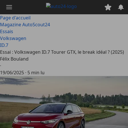
Passer
au
contenu
Page d'accueil
principal
Magazine AutoScout24
Essais
Volkswagen
ID.7
Essai : Volkswagen ID.7 Tourer GTX, le break idéal ? (2025)
Félix Bouland
·
19/06/2025
·
5 min lu