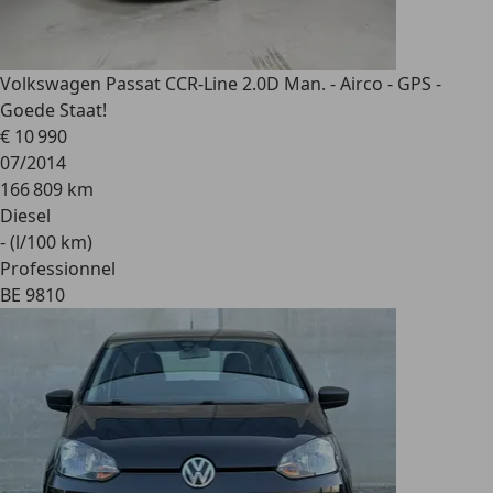
Volkswagen Passat CC
R-Line 2.0D Man. - Airco - GPS -
Goede Staat!
€ 10 990
07/2014
166 809 km
Diesel
- (l/100 km)
Professionnel
BE 9810