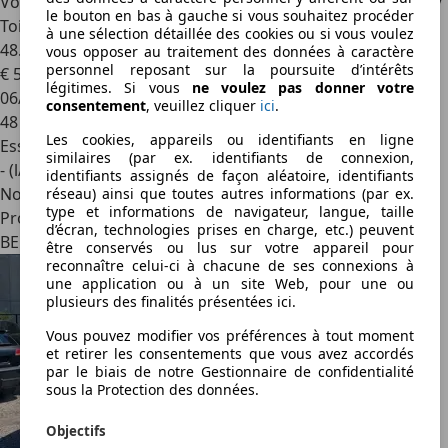
Volkswagen Golf
1.6i FSI 16V 116CV / Sportline / Clim Auto /
le bouton en bas à gauche si vous souhaitez procéder
Toit Ouvrant / Sieges Sport / 1er Propriétaire / UNIQUE
à une sélection détaillée des cookies ou si vous voulez
48.575KM CARPASS /
vous opposer au traitement des données à caractère
personnel reposant sur la poursuite d’intérêts
€ 5 900
légitimes. Si vous
ne voulez pas donner votre
06/2005
consentement
, veuillez cliquer
ici
.
48 000 km
Les cookies, appareils ou identifiants en ligne
Essence
similaires (par ex. identifiants de connexion,
- (l/100 km)
identifiants assignés de façon aléatoire, identifiants
Nouveau
réseau) ainsi que toutes autres informations (par ex.
type et informations de navigateur, langue, taille
Professionnel
d’écran, technologies prises en charge, etc.) peuvent
BE 6238
être conservés ou lus sur votre appareil pour
reconnaître celui-ci à chacune de ses connexions à
une application ou à un site Web, pour une ou
plusieurs des finalités présentées ici.
Vous pouvez modifier vos préférences à tout moment
et retirer les consentements que vous avez accordés
par le biais de notre Gestionnaire de confidentialité
sous la Protection des données.
Objectifs