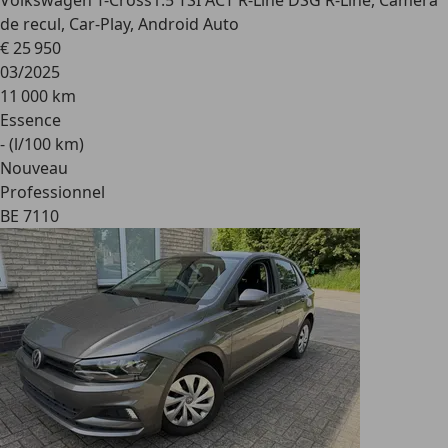
Volkswagen T-Cross
1.5 TSI ACT R-Line DSG R-Line, Camera
de recul, Car-Play, Android Auto
€ 25 950
03/2025
11 000 km
Essence
- (l/100 km)
Nouveau
Professionnel
BE 7110