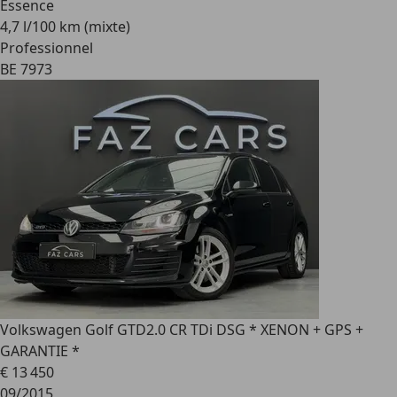
Essence
4,7 l/100 km (mixte)
Professionnel
BE 7973
Volkswagen Golf GTD
2.0 CR TDi DSG * XENON + GPS +
GARANTIE *
€ 13 450
09/2015