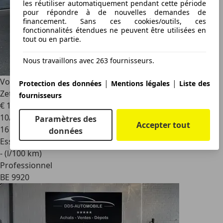
les réutiliser automatiquement pendant cette période
pour répondre à de nouvelles demandes de
financement. Sans ces cookies/outils, ces
fonctionnalités étendues ne peuvent être utilisées en
tout ou en partie.
Nous travaillons avec 263 fournisseurs.
Volkswagen T-Cross
1.0 TSI GOAL AppConnect Cruise Pdc
|
|
Protection des données
Mentions légales
Liste des
Zetelverwarming Led
fournisseurs
€ 18 950
1
10/2025
Paramètres des
Accepter tout
16 470 km
données
Essence
- (l/100 km)
Professionnel
BE 9920