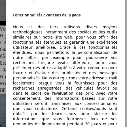
Fonctionnalités avancées de la page
Nous et des tiers utilisons divers moyens
Volkswagen Tiguan Allspace
2.0 TSI 190 pk DSG - 4Motion -
technologiques, notamment des cookies et des outils
Highline
similaires sur notre site web, pour vous offrir des
fonctionnalités étendues et garantir une expérience
€ 21 995
utilisateur améliorée. Grâce à ces fonctionnalités
08/2018
étendues, nous permettons la personnalisation de
65 816 km
notre offre, par exemple pour poursuivre vos
recherches lors;une visite ultérieure, pour vous
Essence
présenter des offres adaptées à votre région ou pour
- (l/100 km)
fournir et évaluer des publicités et des messages
Nouveau
personnalisés. Nous enregistrons votre adresse e-mail
localement lorsque vous la fournissez pour des
Professionnel
recherches enregistrées, des véhicules favoris ou
BE 8000
dans le cadre de l'évaluation des prix. Avec votre
consentement, des informations basées sur votre
utilisation seront transmises aux concessionnaires
que vous contacterez. Certains cookies/outils sont
utilisés par les fournisseurs pour stocker les
informations que vous fournissez lors de vos
demandes de financement pendant 30 jours et pour