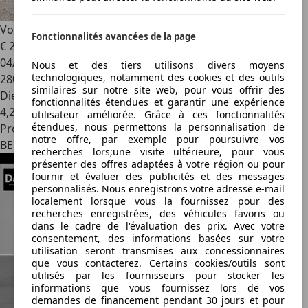
Volkswagen Polo
Polo 1.6 CR TDi DPF
Fonctionnalités avancées de la page
€ 2 299
04/2010
Nous et des tiers utilisons divers moyens
technologiques, notamment des cookies et des outils
280 515 km
similaires sur notre site web, pour vous offrir des
Diesel
fonctionnalités étendues et garantir une expérience
4,2 l/100 km (mixte)
utilisateur améliorée. Grâce à ces fonctionnalités
étendues, nous permettons la personnalisation de
Professionnel
notre offre, par exemple pour poursuivre vos
BE 1910
recherches lors;une visite ultérieure, pour vous
présenter des offres adaptées à votre région ou pour
fournir et évaluer des publicités et des messages
personnalisés. Nous enregistrons votre adresse e-mail
localement lorsque vous la fournissez pour des
recherches enregistrées, des véhicules favoris ou
dans le cadre de l'évaluation des prix. Avec votre
consentement, des informations basées sur votre
utilisation seront transmises aux concessionnaires
que vous contacterez. Certains cookies/outils sont
utilisés par les fournisseurs pour stocker les
informations que vous fournissez lors de vos
demandes de financement pendant 30 jours et pour