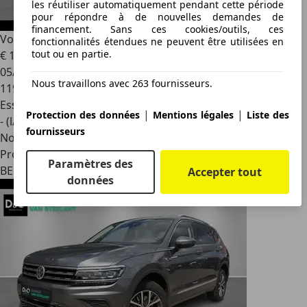
les réutiliser automatiquement pendant cette période
pour répondre à de nouvelles demandes de
financement. Sans ces cookies/outils, ces
Volkswagen Beetle
Cabrio - CUP - 1.2 tsi 105 pk -
fonctionnalités étendues ne peuvent être utilisées en
tout ou en partie.
€ 11 990
05/2014
Nous travaillons avec 263 fournisseurs.
119 561 km
Essence
|
|
Protection des données
Mentions légales
Liste des
- (l/100 km)
fournisseurs
Nouveau
Professionnel
Paramètres des
BE 8000
Accepter tout
données