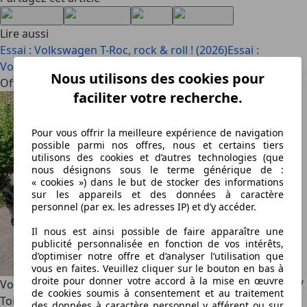
Lire aussi
Essai : Volkswagen T-Roc, rock & roll ! (2026)
Essai :
Volkswagen ID.7 Tourer GTX, le break idéal ? (2025)
Nous utilisons des cookies pour
Offres à la une
faciliter votre recherche.
Pour vous offrir la meilleure expérience de navigation
possible parmi nos offres, nous et certains tiers
utilisons des cookies et d’autres technologies (que
nous désignons sous le terme générique de :
« cookies ») dans le but de stocker des informations
sur les appareils et des données à caractère
personnel (par ex. les adresses IP) et d’y accéder.
Il nous est ainsi possible de faire apparaître une
publicité personnalisée en fonction de vos intérêts,
d’optimiser notre offre et d’analyser l’utilisation que
vous en faites. Veuillez cliquer sur le bouton en bas à
droite pour donner votre accord à la mise en œuvre
Volkswagen Golf
1.6i FSI 16V 116CV / Sportline / Clim Auto /
de cookies soumis à consentement et au traitement
Toit Ouvrant / Sieges Sport / 1er Propriétaire / UNIQUE
des données à caractère personnel y afférent ou sur