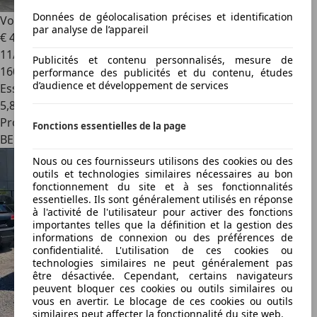
Données de géolocalisation précises et identification
Volkswagen Polo
***Volkswagen Polo Garantie 12 mois ✅
par analyse de l’appareil
€ 4 000
11/2008
Publicités et contenu personnalisés, mesure de
160 000 km
performance des publicités et du contenu, études
d’audience et développement de services
Essence
5,8 l/100 km (mixte)
Professionnel
Fonctions essentielles de la page
BE 4000
Nous ou ces fournisseurs utilisons des cookies ou des
outils et technologies similaires nécessaires au bon
fonctionnement du site et à ses fonctionnalités
essentielles. Ils sont généralement utilisés en réponse
à l'activité de l'utilisateur pour activer des fonctions
importantes telles que la définition et la gestion des
informations de connexion ou des préférences de
confidentialité. L'utilisation de ces cookies ou
technologies similaires ne peut généralement pas
être désactivée. Cependant, certains navigateurs
peuvent bloquer ces cookies ou outils similaires ou
vous en avertir. Le blocage de ces cookies ou outils
similaires peut affecter la fonctionnalité du site web.