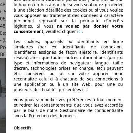
48.575KM CARPASS /
le bouton en bas à gauche si vous souhaitez procéder
à une sélection détaillée des cookies ou si vous voulez
€ 5 900
vous opposer au traitement des données à caractère
06/2005
personnel reposant sur la poursuite d’intérêts
48 000 km
légitimes. Si vous
ne voulez pas donner votre
consentement
, veuillez cliquer
ici
.
Essence
- (l/100 km)
Les cookies, appareils ou identifiants en ligne
Professionnel
similaires (par ex. identifiants de connexion,
identifiants assignés de façon aléatoire, identifiants
BE 6238
réseau) ainsi que toutes autres informations (par ex.
type et informations de navigateur, langue, taille
d’écran, technologies prises en charge, etc.) peuvent
être conservés ou lus sur votre appareil pour
reconnaître celui-ci à chacune de ses connexions à
une application ou à un site Web, pour une ou
plusieurs des finalités présentées ici.
Vous pouvez modifier vos préférences à tout moment
et retirer les consentements que vous avez accordés
par le biais de notre Gestionnaire de confidentialité
sous la Protection des données.
Objectifs