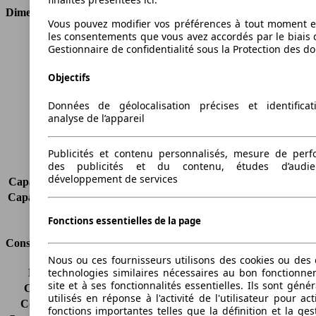
Dimensions
Vous pouvez modifier vos préférences à tout moment et
les consentements que vous avez accordés par le biais 
Longueur
4424 mm
Gestionnaire de confidentialité sous la Protection des d
Hauteur
1494 mm
Largeur
1804 mm
Objectifs
Empattement
2699 mm
Poids maximum
1920 kg
Données de géolocalisation précises et identifica
analyse de l’appareil
Charge maximale
525 kg
Portes
5
Sièges
5
Publicités et contenu personnalisés, mesure de per
des publicités et du contenu, études d’audi
Charge sur toit
-
développement de services
Capacité de remorquage (sans freins)
-
Capacité de remorquage (avec freins)
1200 kg
Volume du coffre
421 - 1235 l
Fonctions essentielles de la page
Consommation
Nous ou ces fournisseurs utilisons des cookies ou des o
technologies similaires nécessaires au bon fonctionn
Émissions de CO2*
133 g/km (komb.)
site et à ses fonctionnalités essentielles. Ils sont gén
Consommation (ville)
7.6 l/100km
utilisés en réponse à l'activité de l'utilisateur pour ac
Consommation (route)
4.6 l/100km
fonctions importantes telles que la définition et la ges