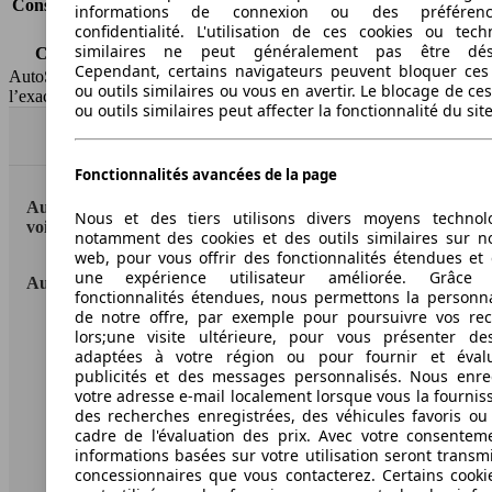
Consommation (combinée)*
5.7 l/100km
informations de connexion ou des préféren
Classe d'émissions
Euro 6b
confidentialité. L'utilisation de ces cookies ou tech
similaires ne peut généralement pas être désa
Capacité du réservoir
50 l
Cependant, certains navigateurs peuvent bloquer ces
AutoScout24 Belgium SA décline toute responsabilité concernant
ou outils similaires ou vous en avertir. Le blocage de ce
l’exactitude des informations fournies
ou outils similaires peut affecter la fonctionnalité du sit
Haut
Fonctionnalités avancées de la page
AutoScout24: la plus grande plateforme en ligne de
Nous et des tiers utilisons divers moyens technol
voitures en Europe.
notamment des cookies et des outils similaires sur no
web, pour vous offrir des fonctionnalités étendues et 
une expérience utilisateur améliorée. Grâc
AutoScout24
fonctionnalités étendues, nous permettons la personna
de notre offre, par exemple pour poursuivre vos re
A propos d'AutoScout24
lors;une visite ultérieure, pour vous présenter de
adaptées à votre région ou pour fournir et éval
Presse
publicités et des messages personnalisés. Nous enre
votre adresse e-mail localement lorsque vous la fournis
Conditions d'utilisation
des recherches enregistrées, des véhicules favoris ou
cadre de l'évaluation des prix. Avec votre consentem
Informations légales
informations basées sur votre utilisation seront transm
concessionnaires que vous contacterez. Certains cookie
Protection des données