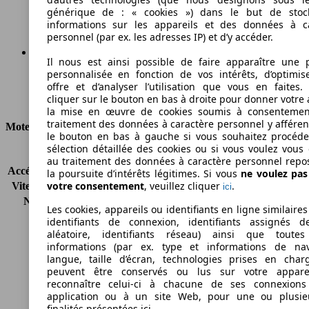
Émissions de CO2 (combinées)*
générique de : « cookies ») dans le but de stoc
informations sur les appareils et des données à c
personnel (par ex. les adresses IP) et d’y accéder.
Il nous est ainsi possible de faire apparaître une p
personnalisée en fonction de vos intérêts, d’optimis
Ø 5.7 l/100km
offre et d’analyser l’utilisation que vous en faites. 
cliquer sur le bouton en bas à droite pour donner votre 
Consommation
la mise en œuvre de cookies soumis à consentemen
traitement des données à caractère personnel y afféren
Moteur et Puissance
le bouton en bas à gauche si vous souhaitez procéd
sélection détaillée des cookies ou si vous voulez vous
KW (CH)
90 kW (122 PS)
au traitement des données à caractère personnel repo
Accélération (0-100 km/h)
9.0s
la poursuite d’intérêts légitimes. Si vous
ne voulez pa
votre consentement
, veuillez cliquer
.
Vitesse maximale (km/h)
200 km/h
ici
Nombre de vitesses
6
Les cookies, appareils ou identifiants en ligne similaires
Couple
200 nm
identifiants de connexion, identifiants assignés 
Cylindrée
1595 ccm
aléatoire, identifiants réseau) ainsi que toutes
informations (par ex. type et informations de nav
Carburant
Essence
langue, taille d’écran, technologies prises en charg
Cylindres
4
peuvent être conservés ou lus sur votre appare
Transmission
Boîte manuelle
reconnaître celui-ci à chacune de ses connexion
Type de traction
Traction
application ou à un site Web, pour une ou plusie
finalités présentées ici.