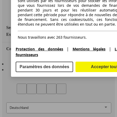
sont utilisés par les fournisseurs pour stocker les info
que vous fournissez lors de vos demandes de fina
Media
pendant 30 jours et pour les réutiliser automati
pendant cette période pour répondre à de nouvelles 
Déclaration d'accessibilité
de financement. Sans ces cookies/outils, ces fonctio
étendues ne peuvent être utilisées en tout ou en partie.
Service
Espace Pro
Nous travaillons avec 263 fournisseurs.
|
|
Protection des données
Mentions légales
L
Contact
fournisseurs
AutoScout24 pour iOS
Paramètres des données
Accepter tou
AutoScout24 pour Android