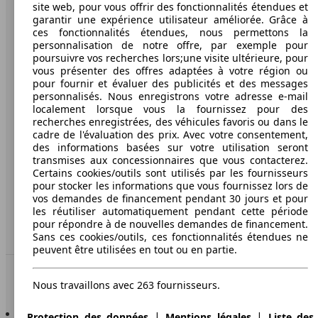
AutoScout24
site web, pour vous offrir des fonctionnalités étendues et
garantir une expérience utilisateur améliorée. Grâce à
ces fonctionnalités étendues, nous permettons la
A propos d'AutoScout24
personnalisation de notre offre, par exemple pour
poursuivre vos recherches lors;une visite ultérieure, pour
Presse
vous présenter des offres adaptées à votre région ou
pour fournir et évaluer des publicités et des messages
Conditions d'utilisation
personnalisés. Nous enregistrons votre adresse e-mail
localement lorsque vous la fournissez pour des
Informations légales
recherches enregistrées, des véhicules favoris ou dans le
cadre de l'évaluation des prix. Avec votre consentement,
Protection des données
des informations basées sur votre utilisation seront
transmises aux concessionnaires que vous contacterez.
Media
Certains cookies/outils sont utilisés par les fournisseurs
Déclaration d'accessibilité
pour stocker les informations que vous fournissez lors de
vos demandes de financement pendant 30 jours et pour
les réutiliser automatiquement pendant cette période
Service
pour répondre à de nouvelles demandes de financement.
Espace Pro
Sans ces cookies/outils, ces fonctionnalités étendues ne
peuvent être utilisées en tout ou en partie.
Contact
Nous travaillons avec 263 fournisseurs.
AutoScout24 pour iOS
|
|
Protection des données
Mentions légales
Liste des