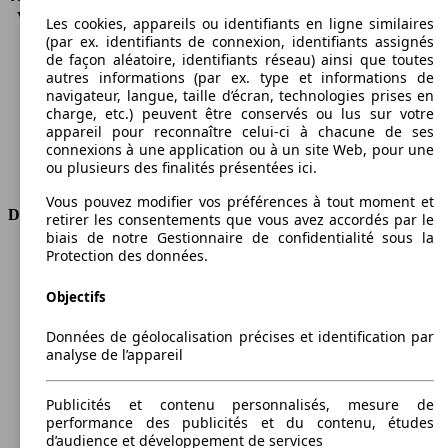
Vitesse maximale (km/h)
200 km/h
Les cookies, appareils ou identifiants en ligne similaires
Nombre de vitesses
7
(par ex. identifiants de connexion, identifiants assignés
de façon aléatoire, identifiants réseau) ainsi que toutes
Couple
200 nm
autres informations (par ex. type et informations de
Cylindrée
1332 ccm
navigateur, langue, taille d’écran, technologies prises en
Carburant
Essence
charge, etc.) peuvent être conservés ou lus sur votre
Cylindres
4
appareil pour reconnaître celui-ci à chacune de ses
connexions à une application ou à un site Web, pour une
Transmission
Boîte automatique
ou plusieurs des finalités présentées ici.
Type de traction
Traction
Vous pouvez modifier vos préférences à tout moment et
Dimensions
retirer les consentements que vous avez accordés par le
biais de notre Gestionnaire de confidentialité sous la
Protection des données.
Longueur
4410 mm
Hauteur
1611 mm
Objectifs
Largeur
1834 mm
Empattement
2729 mm
Données de géolocalisation précises et identification par
Poids maximum
2010 kg
analyse de l’appareil
Charge maximale
530 kg
Portes
5
Publicités et contenu personnalisés, mesure de
Sièges
5
performance des publicités et du contenu, études
Charge sur toit
-
d’audience et développement de services