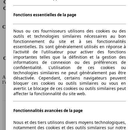
Capacité de remorquage (sans freins)
-
Capacité de remorquage (avec freins)
1600 kg
Volume du coffre
435 - 1430 l
Fonctions essentielles de la page
Consommation
Nous ou ces fournisseurs utilisons des cookies ou des
outils et technologies similaires nécessaires au bon
Émissions de CO2*
-
fonctionnement du site et à ses fonctionnalités
Consommation (ville)
-
essentielles. Ils sont généralement utilisés en réponse à
l'activité de l'utilisateur pour activer des fonctions
Consommation (route)
-
importantes telles que la définition et la gestion des
Consommation (combinée)*
-
informations de connexion ou des préférences de
Classe d'émissions
Euro 6d
confidentialité. L'utilisation de ces cookies ou
Capacité du réservoir
43 l
technologies similaires ne peut généralement pas être
AutoScout24 Belgium SA décline toute responsabilité concernant
désactivée. Cependant, certains navigateurs peuvent
l’exactitude des informations fournies
bloquer ces cookies ou outils similaires ou vous en
avertir. Le blocage de ces cookies ou outils similaires peut
Haut
affecter la fonctionnalité du site web.
Fonctionnalités avancées de la page
AutoScout24: la plus grande plateforme en ligne de
voitures en Europe.
Nous et des tiers utilisons divers moyens technologiques,
notamment des cookies et des outils similaires sur notre