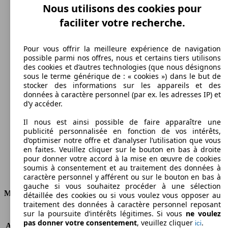
Nous utilisons des cookies pour
faciliter votre recherche.
Pour vous offrir la meilleure expérience de navigation
possible parmi nos offres, nous et certains tiers utilisons
des cookies et d’autres technologies (que nous désignons
sous le terme générique de : « cookies ») dans le but de
stocker des informations sur les appareils et des
200 km/h
données à caractère personnel (par ex. les adresses IP) et
d’y accéder.
Vitesse maximale
Il nous est ainsi possible de faire apparaître une
publicité personnalisée en fonction de vos intérêts,
d’optimiser notre offre et d’analyser l’utilisation que vous
en faites. Veuillez cliquer sur le bouton en bas à droite
Essence
pour donner votre accord à la mise en œuvre de cookies
soumis à consentement et au traitement des données à
Carburant
caractère personnel y afférent ou sur le bouton en bas à
gauche si vous souhaitez procéder à une sélection
Moteur et Puissance
détaillée des cookies ou si vous voulez vous opposer au
traitement des données à caractère personnel reposant
sur la poursuite d’intérêts légitimes. Si vous
ne voulez
KW (CH)
100 kW (136 PS)
pas donner votre consentement
, veuillez cliquer
.
ici
Accélération (0-100 km/h)
9.6s