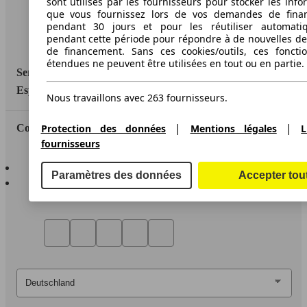
sont utilisés par les fournisseurs pour stocker les info
que vous fournissez lors de vos demandes de fina
Media
pendant 30 jours et pour les réutiliser automati
pendant cette période pour répondre à de nouvelles 
Déclaration d'accessibilité
de financement. Sans ces cookies/outils, ces fonctio
étendues ne peuvent être utilisées en tout ou en partie.
Service
Espace Pro
Nous travaillons avec 263 fournisseurs.
|
|
Protection des données
Mentions légales
L
Contact
fournisseurs
AutoScout24 pour iOS
Paramètres des données
Accepter tou
AutoScout24 pour Android