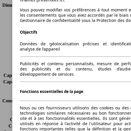
Dimensions
Vous pouvez modifier vos préférences à tout moment et
les consentements que vous avez accordés par le biais 
Longueur
4900 mm
Gestionnaire de confidentialité sous la Protection des d
Hauteur
1890 mm
Largeur
1875 mm
Objectifs
Empattement
2780 mm
Poids maximum
3030 kg
Données de géolocalisation précises et identifica
analyse de l’appareil
Charge maximale
765 kg
Portes
5
Sièges
7
Publicités et contenu personnalisés, mesure de per
des publicités et du contenu, études d’audi
Charge sur toit
-
développement de services
Capacité de remorquage (sans freins)
-
Capacité de remorquage (avec freins)
3500 kg
Volume du coffre
215 - 1790 l
Fonctions essentielles de la page
Consommation
Nous ou ces fournisseurs utilisons des cookies ou des o
technologies similaires nécessaires au bon fonctionn
Émissions de CO2*
245 g/km (komb.)
site et à ses fonctionnalités essentielles. Ils sont gén
Consommation (ville)
10.5 l/100km
utilisés en réponse à l'activité de l'utilisateur pour ac
Consommation (route)
8.6 l/100km
fonctions importantes telles que la définition et la ges