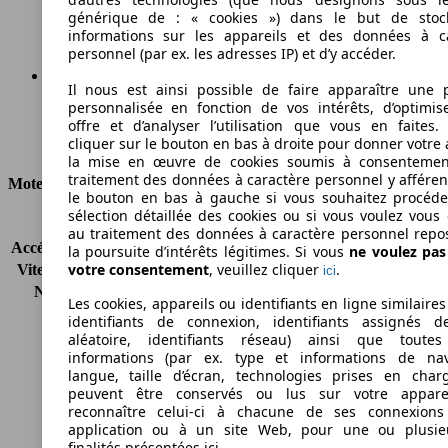
Émissions de CO2 (combinées)*
générique de : « cookies ») dans le but de stoc
informations sur les appareils et des données à c
personnel (par ex. les adresses IP) et d’y accéder.
Il nous est ainsi possible de faire apparaître une p
personnalisée en fonction de vos intérêts, d’optimis
Ø 9.3 l/100km
offre et d’analyser l’utilisation que vous en faites. 
cliquer sur le bouton en bas à droite pour donner votre 
Consommation
la mise en œuvre de cookies soumis à consentemen
traitement des données à caractère personnel y afféren
Moteur et Puissance
le bouton en bas à gauche si vous souhaitez procéd
sélection détaillée des cookies ou si vous voulez vous
KW (CH)
140 kW (190 PS)
au traitement des données à caractère personnel repo
Accélération (0-100 km/h)
11.1s
la poursuite d’intérêts légitimes. Si vous
ne voulez pa
votre consentement
, veuillez cliquer
.
Vitesse maximale (km/h)
180 km/h
ici
Nombre de vitesses
5
Les cookies, appareils ou identifiants en ligne similaires
Couple
441 nm
identifiants de connexion, identifiants assignés 
Cylindrée
3200 ccm
aléatoire, identifiants réseau) ainsi que toutes
informations (par ex. type et informations de nav
Carburant
Diesel
langue, taille d’écran, technologies prises en charg
Cylindres
4
peuvent être conservés ou lus sur votre appare
Transmission
Boîte automatique
reconnaître celui-ci à chacune de ses connexion
Type de traction
4 roues tous terrains
application ou à un site Web, pour une ou plusie
finalités présentées ici.