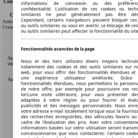
Consommation (combinée)*
9.3 l/100km
informations de connexion ou des préféren
Classe d'émissions
Euro 6b
confidentialité. L'utilisation de ces cookies ou tech
similaires ne peut généralement pas être désa
Capacité du réservoir
88 l
Cependant, certains navigateurs peuvent bloquer ces
AutoScout24 Belgium SA décline toute responsabilité concernant
ou outils similaires ou vous en avertir. Le blocage de ce
l’exactitude des informations fournies
ou outils similaires peut affecter la fonctionnalité du sit
Haut
Fonctionnalités avancées de la page
AutoScout24: la plus grande plateforme en ligne de
Nous et des tiers utilisons divers moyens technol
voitures en Europe.
notamment des cookies et des outils similaires sur no
web, pour vous offrir des fonctionnalités étendues et 
une expérience utilisateur améliorée. Grâc
AutoScout24
fonctionnalités étendues, nous permettons la personna
de notre offre, par exemple pour poursuivre vos re
A propos d'AutoScout24
lors;une visite ultérieure, pour vous présenter de
adaptées à votre région ou pour fournir et éval
Presse
publicités et des messages personnalisés. Nous enre
votre adresse e-mail localement lorsque vous la fournis
Conditions d'utilisation
des recherches enregistrées, des véhicules favoris ou
cadre de l'évaluation des prix. Avec votre consentem
Informations légales
informations basées sur votre utilisation seront transm
concessionnaires que vous contacterez. Certains cookie
Protection des données