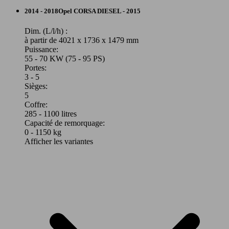
55 KW
Ø 4.
Berline
Corsa 1.2i Elegance S/S
2014 - 2018
Opel
CORSA DIESEL - 2015
(75 PS)
l/10
Essence
Dim. (L/l/h) :
à partir de 4021 x 1736 x 1479 mm
Puissance:
Model Version
55 - 70 KW (75 - 95 PS)
Portes:
3 - 5
55 KW
Ø 4.
Sièges:
Corsa 1.2i Elegance S/S (EU6.4AP)
Leistung
Ver
(75 PS)
l/10
5
Coffre:
285 - 1100 litres
Capacité de remorquage:
0 - 1150 kg
Afficher les variantes
55 KW
Ø 4.
Corsa 1.2i Elegance S/S (EU6AP)
66 KW
Ø 4.
(75 PS)
l/10
Corsa 1.0 Turbo Black Edition S/S (EU6.2)
(90 PS)
l/10