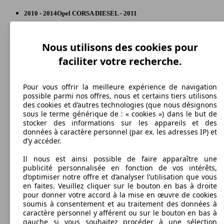
55 KW
Ø 3.
Corsa 1.3 CDTI Black Edition Start/Stop
(75 PS)
l/10
Berline
2010 - 2014
Opel
CORSA DIESEL - 2011
14 afficher plus de variantes
Essence
Dim. (L/l/h) :
à partir de 3999 x 1713 x 1488 mm
Nous utilisons des cookies pour
84 KW
Ø 4.
Puissance:
Model Version
Corsa 1.0 Turbo Enjoy Start/Stop
faciliter votre recherche.
(115 PS)
l/10
55 - 95 KW (75 - 130 PS)
Portes:
3 - 5
55 KW
Ø 3.
Corsa 1.3 CDTI Cosmo
Pour vous offrir la meilleure expérience de navigation
Sièges:
(75 PS)
l/10
Leistung
Ver
possible parmi nos offres, nous et certains tiers utilisons
5
des cookies et d’autres technologies (que nous désignons
Capacité de remorquage:
sous le terme générique de : « cookies ») dans le but de
0 - 1300 kg
stocker des informations sur les appareils et des
Afficher les variantes
66 KW
Ø 4.
données à caractère personnel (par ex. les adresses IP) et
Corsa 1.0 Turbo Enjoy Start/Stop (EU6.2)
(90 PS)
l/10
d’y accéder.
55 - 70
Il nous est ainsi possible de faire apparaître une
Ø 3.
Corsa 1.3 CDTI Cosmo Start/Stop
KW (75
publicité personnalisée en fonction de vos intérêts,
l/10
48 KW
Ø 5.
- 95 PS)
Corsa 1.0i Enjoy
d’optimiser notre offre et d’analyser l’utilisation que vous
(65 PS)
l/10
en faites. Veuillez cliquer sur le bouton en bas à droite
pour donner votre accord à la mise en œuvre de cookies
soumis à consentement et au traitement des données à
84 KW
Ø 4.
caractère personnel y afférent ou sur le bouton en bas à
Corsa 1.0 Turbo OPC-Line Start/Stop
(115 PS)
l/10
gauche si vous souhaitez procéder à une sélection