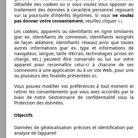
détaillée des cookies ou si vous voulez vous opposer au
70 KW
Ø 3.
traitement des données à caractère personnel reposant
Corsa 1.3 CDTI ECOTEC Black Edition Easy.
(95 PS)
l/10
sur la poursuite d’intérêts légitimes. Si vous
ne voulez
48 KW
Ø 5.
Corsa 1.0i Enjoy 150 Years
pas donner votre consentement
, veuillez cliquer
.
ici
(65 PS)
l/10
Les cookies, appareils ou identifiants en ligne similaires
(par ex. identifiants de connexion, identifiants assignés
Corsa 1.0 Turbo ecoFLEX Black Edition
66 KW
Ø 4.
de façon aléatoire, identifiants réseau) ainsi que toutes
St./St.
(90 PS)
l/10
autres informations (par ex. type et informations de
navigateur, langue, taille d’écran, technologies prises en
70 KW
Ø 3.
charge, etc.) peuvent être conservés ou lus sur votre
Corsa 1.3 CDTI ECOTEC Cosmo Easytronic
(95 PS)
l/10
appareil pour reconnaître celui-ci à chacune de ses
48 KW
Ø 5.
Corsa 1.0i Enjoy Active
connexions à une application ou à un site Web, pour une
(65 PS)
l/10
Berline
2010 - 2013
Opel
CORSA OPC - 2011
ou plusieurs des finalités présentées ici.
Diesel
Dim. (L/l/h) :
Vous pouvez modifier vos préférences à tout moment et
66 KW
Ø 4.
à partir de 3999 x 1713 x 1488 mm
Corsa 1.0 Turbo ecoFLEX Cosmo Start/Stop
retirer les consentements que vous avez accordés par le
(90 PS)
l/10
Puissance:
biais de notre Gestionnaire de confidentialité sous la
Model Version
154 KW (210 PS)
Protection des données.
70 KW
Ø 3.
Portes:
Corsa 1.3 CDTI ECOTEC Enjoy Easytronic
(95 PS)
l/10
3
48 KW
Ø 5.
Objectifs
Corsa 1.0i Essentia
Sièges:
(65 PS)
l/10
Leistung
Ver
5
Données de géolocalisation précises et identification par
Capacité de remorquage:
analyse de l’appareil
0 - 1000 kg
66 KW
Ø 4.