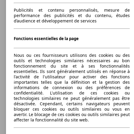
Corsa 1.0 Turbo ecoFLEX Enjoy Start/Stop
Afficher les variantes
(90 PS)
l/10
Publicités et contenu personnalisés, mesure de
performance des publicités et du contenu, études
70 KW
Ø 3.
Corsa 1.3 CDTI ECOTEC Essentia Easytronic
d’audience et développement de services
(95 PS)
l/10
48 KW
Ø 5.
Corsa 1.0i Ultimate Edition
55 - 70
(65 PS)
l/10
Ø 4.
Corsa 1.3 CDTi Black Edition DPF
KW (75
l/10
Fonctions essentielles de la page
- 95 PS)
66 KW
Ø 4.
Corsa 1.0 Turbo ecoFLEX OPC-Line St./St.
(90 PS)
l/10
Nous ou ces fournisseurs utilisons des cookies ou des
outils et technologies similaires nécessaires au bon
55 KW
Ø 3.
fonctionnement du site et à ses fonctionnalités
Corsa 1.3 CDTI Enjoy
(75 PS)
l/10
63 KW
Ø 5.
essentielles. Ils sont généralement utilisés en réponse à
Corsa 1.2i Black Edition
(85 PS)
l/10
l'activité de l'utilisateur pour activer des fonctions
70 KW
Ø 4.
Corsa 1.3 CDTi Cosmo DPF
importantes telles que la définition et la gestion des
(95 PS)
l/10
informations de connexion ou des préférences de
confidentialité. L'utilisation de ces cookies ou
51 KW
Ø 5.
Corsa 1.2i 120 Years (EU6.2)
technologies similaires ne peut généralement pas être
(70 PS)
l/10
désactivée. Cependant, certains navigateurs peuvent
55 - 70
bloquer ces cookies ou outils similaires ou vous en
Ø 3.
Corsa 1.3 CDTI Enjoy Start/Stop
KW (75
avertir. Le blocage de ces cookies ou outils similaires peut
l/10
63 KW
Ø 5.
- 95 PS)
affecter la fonctionnalité du site web.
Corsa 1.2i Cosmo
55 - 70
(85 PS)
l/10
Ø 4.
Corsa 1.3 CDTi Enjoy 150 Years DPF
KW (75
l/10
Berline
2007 - 2010
Opel
CORSA OPC
- 95 PS)