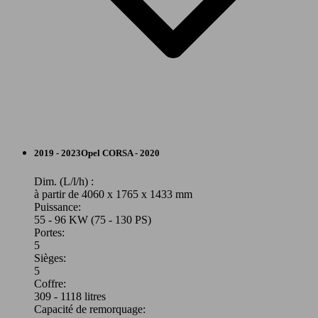
Berline
2019 - 2023
Opel
CORSA - 2020
Essence
Dim. (L/l/h) :
à partir de 4060 x 1765 x 1433 mm
Puissance:
Model Version
55 - 96 KW (75 - 130 PS)
Portes:
5
Sièges:
Leistung
Ver
5
Coffre:
309 - 1118 litres
Capacité de remorquage: