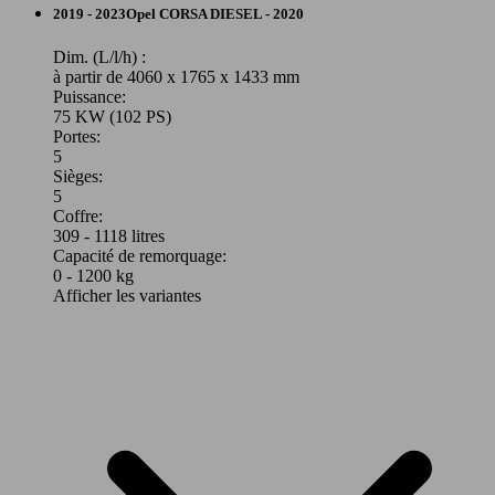
Berline
2019 - 2023
Opel
CORSA DIESEL - 2020
Essence
Dim. (L/l/h) :
à partir de 4060 x 1765 x 1433 mm
Puissance:
74 - 100
Model Version
75 KW (102 PS)
KW
Corsa 1.2 Turbo MHEV GS
Portes:
(100 -
5
136 PS)
Sièges:
Leistung
Ver
5
Coffre:
309 - 1118 litres
Capacité de remorquage:
0 - 1200 kg
Afficher les variantes
74 KW
Corsa 1.2 Turbo MHEV Hybrid
(100 PS)
74 KW
Ø 4.
Corsa 1.2 Turbo Blitz Limited Edition S/S
(100 PS)
l/10
74 KW
Corsa 1.2 Turbo S/S
(100 PS)