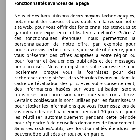
Fonctionnalités avancées de la page
51 KW
Ø 5.
Corsa 1.2i Black Edition
Essence
Dim. (L/l/h) :
(70 PS)
l/10
Nous et des tiers utilisons divers moyens technologiques,
à partir de 3999 x 1713 x 1488 mm
notamment des cookies et des outils similaires sur notre
Puissance:
Model Version
55 KW
Ø 3.
site web, pour vous offrir des fonctionnalités étendues et
141 KW (192 PS)
Corsa 1.3 CDTI Essentia
(75 PS)
l/10
garantir une expérience utilisateur améliorée. Grâce à
63 KW
Ø 5.
Portes:
Corsa 1.2i Cosmo Easytronic
55 - 70
ces fonctionnalités étendues, nous permettons la
(85 PS)
l/10
3
Ø 4.
Corsa 1.3 CDTi Enjoy Active DPF
KW (75
personnalisation de notre offre, par exemple pour
Sièges:
l/10
Leistung
Ver
- 95 PS)
poursuivre vos recherches lors;une visite ultérieure, pour
5
vous présenter des offres adaptées à votre région ou
51 KW
Ø 5.
Capacité de remorquage:
Corsa 1.2i Black Edition (EU6.2)
pour fournir et évaluer des publicités et des messages
(70 PS)
l/10
0 - 1000 kg
personnalisés. Nous enregistrons votre adresse e-mail
Afficher les variantes
55 - 70
localement lorsque vous la fournissez pour des
Ø 3.
Corsa 1.3 CDTI Essentia Start/Stop
KW (75
recherches enregistrées, des véhicules favoris ou dans le
l/10
63 KW
Ø 5.
- 95 PS)
cadre de l'évaluation des prix. Avec votre consentement,
Corsa 1.2i Enjoy
55 - 70
(85 PS)
l/10
des informations basées sur votre utilisation seront
Ø 4.
Corsa 1.3 CDTi Enjoy DPF
KW (75
transmises aux concessionnaires que vous contacterez.
l/10
154 KW
Ø 7.
- 95 PS)
Certains cookies/outils sont utilisés par les fournisseurs
Corsa OPC 1.6 Turbo Nürburgring
(210 PS)
l/10
51 KW
Ø 5.
pour stocker les informations que vous fournissez lors de
Corsa 1.2i Cosmo
(70 PS)
l/10
vos demandes de financement pendant 30 jours et pour
les réutiliser automatiquement pendant cette période
pour répondre à de nouvelles demandes de financement.
55 KW
Ø 3.
Corsa 1.3 CDTI OPC-Line
Sans ces cookies/outils, ces fonctionnalités étendues ne
(75 PS)
l/10
63 KW
Ø 5.
peuvent être utilisées en tout ou en partie.
Corsa 1.2i Enjoy 150 Years
(85 PS)
l/10
55 KW
Ø 4.