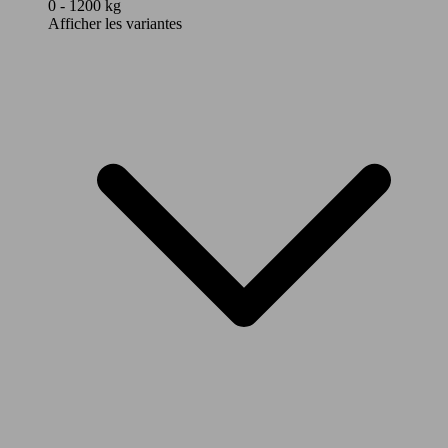
0 - 1200 kg
Afficher les variantes
74 KW
Corsa 1.2 Turbo Edition S/S
(100 PS)
74 - 96
KW
Corsa 1.2 Turbo GS S/S
(100 -
130 PS)
74 KW
Corsa 1.2 Turbo MHEV Edition
(100 PS)