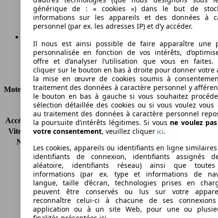
Émissions de CO2 (combinées)*
générique de : « cookies ») dans le but de stoc
informations sur les appareils et des données à c
personnel (par ex. les adresses IP) et d’y accéder.
Il nous est ainsi possible de faire apparaître une p
personnalisée en fonction de vos intérêts, d’optimis
Ø 4.3 l/100km
offre et d’analyser l’utilisation que vous en faites. 
cliquer sur le bouton en bas à droite pour donner votre 
Consommation
la mise en œuvre de cookies soumis à consentemen
traitement des données à caractère personnel y afféren
Moteur et Puissance
le bouton en bas à gauche si vous souhaitez procéd
sélection détaillée des cookies ou si vous voulez vous
KW (CH)
50 kW (69 PS)
au traitement des données à caractère personnel repo
Accélération (0-100 km/h)
15.1s
la poursuite d’intérêts légitimes. Si vous
ne voulez pa
votre consentement
, veuillez cliquer
.
Vitesse maximale (km/h)
166 km/h
ici
Nombre de vitesses
5
Les cookies, appareils ou identifiants en ligne similaires
Couple
160 nm
identifiants de connexion, identifiants assignés 
Cylindrée
1398 ccm
aléatoire, identifiants réseau) ainsi que toutes
informations (par ex. type et informations de nav
Carburant
Diesel
langue, taille d’écran, technologies prises en charg
Cylindres
4
peuvent être conservés ou lus sur votre appare
Transmission
Boîte manuelle
reconnaître celui-ci à chacune de ses connexion
Type de traction
Traction
application ou à un site Web, pour une ou plusie
finalités présentées ici.