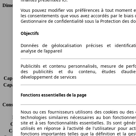
Dimensions
Vous pouvez modifier vos préférences à tout moment et
les consentements que vous avez accordés par le biais 
Longueur
4030 mm
Gestionnaire de confidentialité sous la Protection des d
Hauteur
1472 mm
Largeur
1720 mm
Objectifs
Empattement
2540 mm
Poids maximum
1620 kg
Données de géolocalisation précises et identifica
analyse de l’appareil
Charge maximale
369 kg
Portes
3
Sièges
5
Publicités et contenu personnalisés, mesure de per
des publicités et du contenu, études d’audi
Charge sur toit
-
développement de services
Capacité de remorquage (sans freins)
-
Capacité de remorquage (avec freins)
1150 kg
Volume du coffre
-
Fonctions essentielles de la page
Consommation
Nous ou ces fournisseurs utilisons des cookies ou des o
technologies similaires nécessaires au bon fonctionn
Émissions de CO2*
115 g/km (komb.)
site et à ses fonctionnalités essentielles. Ils sont gén
Consommation (ville)
5.5 l/100km
utilisés en réponse à l'activité de l'utilisateur pour ac
Consommation (route)
3.7 l/100km
fonctions importantes telles que la définition et la ges