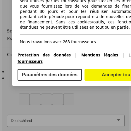
sont utilisés par les fournisseurs pour stocker les info
que vous fournissez lors de vos demandes de fina
Media
pendant 30 jours et pour les réutiliser automati
pendant cette période pour répondre à de nouvelles 
Déclaration d'accessibilité
de financement. Sans ces cookies/outils, ces fonctio
étendues ne peuvent être utilisées en tout ou en partie.
Service
Espace Pro
Nous travaillons avec 263 fournisseurs.
|
|
Protection des données
Mentions légales
L
Contact
fournisseurs
AutoScout24 pour iOS
Paramètres des données
Accepter tou
AutoScout24 pour Android