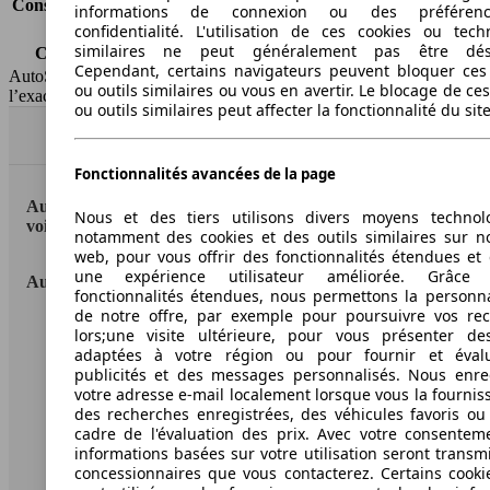
Consommation (combinée)*
4.3 l/100km
informations de connexion ou des préféren
Classe d'émissions
Euro 4
confidentialité. L'utilisation de ces cookies ou tech
similaires ne peut généralement pas être désa
Capacité du réservoir
50 l
Cependant, certains navigateurs peuvent bloquer ces
AutoScout24 Belgium SA décline toute responsabilité concernant
ou outils similaires ou vous en avertir. Le blocage de ce
l’exactitude des informations fournies
ou outils similaires peut affecter la fonctionnalité du sit
Haut
Fonctionnalités avancées de la page
AutoScout24: la plus grande plateforme en ligne de
Nous et des tiers utilisons divers moyens technol
voitures en Europe.
notamment des cookies et des outils similaires sur no
web, pour vous offrir des fonctionnalités étendues et 
une expérience utilisateur améliorée. Grâc
AutoScout24
fonctionnalités étendues, nous permettons la personna
de notre offre, par exemple pour poursuivre vos re
A propos d'AutoScout24
lors;une visite ultérieure, pour vous présenter de
adaptées à votre région ou pour fournir et éval
Presse
publicités et des messages personnalisés. Nous enre
votre adresse e-mail localement lorsque vous la fournis
Conditions d'utilisation
des recherches enregistrées, des véhicules favoris ou
cadre de l'évaluation des prix. Avec votre consentem
Informations légales
informations basées sur votre utilisation seront transm
concessionnaires que vous contacterez. Certains cookie
Protection des données