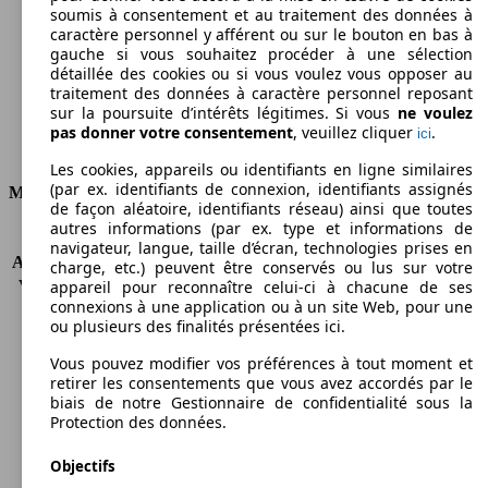
Émissions de CO2 (combinées)*
soumis à consentement et au traitement des données à
caractère personnel y afférent ou sur le bouton en bas à
gauche si vous souhaitez procéder à une sélection
détaillée des cookies ou si vous voulez vous opposer au
traitement des données à caractère personnel reposant
sur la poursuite d’intérêts légitimes. Si vous
ne voulez
Ø 16.7 l/100km
pas donner votre consentement
, veuillez cliquer
.
ici
Consommation
Les cookies, appareils ou identifiants en ligne similaires
(par ex. identifiants de connexion, identifiants assignés
Moteur et Puissance
de façon aléatoire, identifiants réseau) ainsi que toutes
autres informations (par ex. type et informations de
KW (CH)
213 kW (290 PS)
navigateur, langue, taille d’écran, technologies prises en
Accélération (0-100 km/h)
8.9s
charge, etc.) peuvent être conservés ou lus sur votre
appareil pour reconnaître celui-ci à chacune de ses
Vitesse maximale (km/h)
191 km/h
connexions à une application ou à un site Web, pour une
Nombre de vitesses
4
ou plusieurs des finalités présentées ici.
Couple
375 nm
Cylindrée
4160 ccm
Vous pouvez modifier vos préférences à tout moment et
retirer les consentements que vous avez accordés par le
Carburant
Diesel
biais de notre Gestionnaire de confidentialité sous la
Cylindres
6
Protection des données.
Transmission
Boîte automatique
Type de traction
4 roues tous terrains
Objectifs