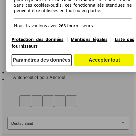
Sans ces cookies/outils, ces fonctionnalités étendues ne
Media
peuvent être utilisées en tout ou en partie.
Déclaration d'accessibilité
Nous travaillons avec 263 fournisseurs.
Service
Espace Pro
|
|
Protection des données
Mentions légales
Liste des
fournisseurs
Contact
Paramètres des données
Accepter tout
AutoScout24 pour iOS
AutoScout24 pour Android