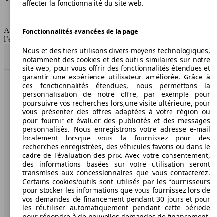
affecter la fonctionnalité du site web.
Classe d'émissions
Euro 4
Capacité du réservoir
84 l
AutoScout24 Belgium SA décline toute responsabilité concernant
Fonctionnalités avancées de la page
l’exactitude des informations fournies
Nous et des tiers utilisons divers moyens technologiques,
Haut
notamment des cookies et des outils similaires sur notre
site web, pour vous offrir des fonctionnalités étendues et
garantir une expérience utilisateur améliorée. Grâce à
ces fonctionnalités étendues, nous permettons la
AutoScout24: la plus grande plateforme en ligne de
personnalisation de notre offre, par exemple pour
voitures en Europe.
poursuivre vos recherches lors;une visite ultérieure, pour
vous présenter des offres adaptées à votre région ou
pour fournir et évaluer des publicités et des messages
AutoScout24
personnalisés. Nous enregistrons votre adresse e-mail
localement lorsque vous la fournissez pour des
A propos d'AutoScout24
recherches enregistrées, des véhicules favoris ou dans le
cadre de l'évaluation des prix. Avec votre consentement,
Presse
des informations basées sur votre utilisation seront
transmises aux concessionnaires que vous contacterez.
Conditions d'utilisation
Certains cookies/outils sont utilisés par les fournisseurs
pour stocker les informations que vous fournissez lors de
Informations légales
vos demandes de financement pendant 30 jours et pour
les réutiliser automatiquement pendant cette période
Protection des données
pour répondre à de nouvelles demandes de financement.