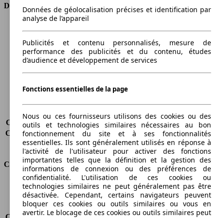
Dimensions
Données de géolocalisation précises et identification par
analyse de l’appareil
Longueur
4908 mm
Hauteur
1739 mm
Publicités et contenu personnalisés, mesure de
Largeur
1917 mm
performance des publicités et du contenu, études
Empattement
2870 mm
d’audience et développement de services
Poids maximum
2680 kg
Charge maximale
516 kg
Fonctions essentielles de la page
Portes
5
Sièges
5
Charge sur toit
-
Nous ou ces fournisseurs utilisons des cookies ou des
Capacité de remorquage (sans freins)
-
outils et technologies similaires nécessaires au bon
fonctionnement du site et à ses fonctionnalités
Capacité de remorquage (avec freins)
2495 kg
essentielles. Ils sont généralement utilisés en réponse à
Volume du coffre
-
l'activité de l'utilisateur pour activer des fonctions
importantes telles que la définition et la gestion des
Consommation
informations de connexion ou des préférences de
confidentialité. L'utilisation de ces cookies ou
Émissions de CO2*
398 g/km (komb.)
technologies similaires ne peut généralement pas être
désactivée. Cependant, certains navigateurs peuvent
Consommation (ville)
22.5 l/100km
bloquer ces cookies ou outils similaires ou vous en
Consommation (route)
13.4 l/100km
avertir. Le blocage de ces cookies ou outils similaires peut
Consommation (combinée)*
16.7 l/100km