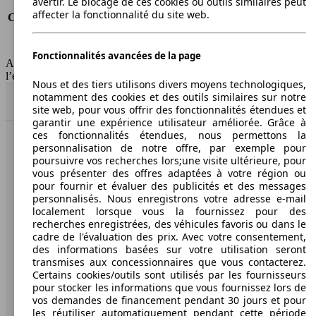
avertir. Le blocage de ces cookies ou outils similaires peut
Consommation (route)
9.0 l/100km
affecter la fonctionnalité du site web.
Consommation (combinée)*
11.5 l/100km
Classe d'émissions
Euro 4
Capacité du réservoir
80 l
Fonctionnalités avancées de la page
AutoScout24 Belgium SA décline toute responsabilité concernant
l’exactitude des informations fournies
Nous et des tiers utilisons divers moyens technologiques,
notamment des cookies et des outils similaires sur notre
Haut
site web, pour vous offrir des fonctionnalités étendues et
garantir une expérience utilisateur améliorée. Grâce à
ces fonctionnalités étendues, nous permettons la
personnalisation de notre offre, par exemple pour
AutoScout24: la plus grande plateforme en ligne de
poursuivre vos recherches lors;une visite ultérieure, pour
voitures en Europe.
vous présenter des offres adaptées à votre région ou
pour fournir et évaluer des publicités et des messages
AutoScout24
personnalisés. Nous enregistrons votre adresse e-mail
localement lorsque vous la fournissez pour des
recherches enregistrées, des véhicules favoris ou dans le
A propos d'AutoScout24
cadre de l'évaluation des prix. Avec votre consentement,
des informations basées sur votre utilisation seront
Presse
transmises aux concessionnaires que vous contacterez.
Certains cookies/outils sont utilisés par les fournisseurs
Conditions d'utilisation
pour stocker les informations que vous fournissez lors de
vos demandes de financement pendant 30 jours et pour
Informations légales
les réutiliser automatiquement pendant cette période