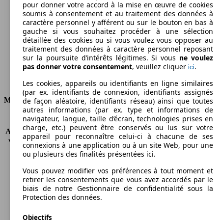
pour donner votre accord à la mise en œuvre de cookies
soumis à consentement et au traitement des données à
Émissions de CO2 (combinées)*
caractère personnel y afférent ou sur le bouton en bas à
gauche si vous souhaitez procéder à une sélection
détaillée des cookies ou si vous voulez vous opposer au
traitement des données à caractère personnel reposant
sur la poursuite d’intérêts légitimes. Si vous
ne voulez
Ø 11.5 l/100km
pas donner votre consentement
, veuillez cliquer
.
ici
Consommation
Les cookies, appareils ou identifiants en ligne similaires
(par ex. identifiants de connexion, identifiants assignés
Moteur et Puissance
de façon aléatoire, identifiants réseau) ainsi que toutes
autres informations (par ex. type et informations de
navigateur, langue, taille d’écran, technologies prises en
KW (CH)
150 kW (204 PS)
charge, etc.) peuvent être conservés ou lus sur votre
Accélération (0-100 km/h)
10.2s
appareil pour reconnaître celui-ci à chacune de ses
Vitesse maximale (km/h)
205 km/h
connexions à une application ou à un site Web, pour une
Nombre de vitesses
4
ou plusieurs des finalités présentées ici.
Couple
285 nm
Vous pouvez modifier vos préférences à tout moment et
Cylindrée
2946 ccm
retirer les consentements que vous avez accordés par le
Carburant
Diesel
biais de notre Gestionnaire de confidentialité sous la
Cylindres
6
Protection des données.
Transmission
Boîte automatique
Objectifs
Type de traction
Traction