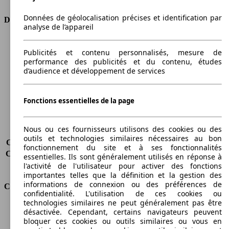
Données de géolocalisation précises et identification par
Dimensions
analyse de l’appareil
Longueur
4726 mm
Publicités et contenu personnalisés, mesure de
Hauteur
1752 mm
performance des publicités et du contenu, études
Largeur
1854 mm
d’audience et développement de services
Empattement
2823 mm
Poids maximum
2540 kg
Charge maximale
681 kg
Fonctions essentielles de la page
Portes
5
Sièges
6
Nous ou ces fournisseurs utilisons des cookies ou des
Charge sur toit
-
outils et technologies similaires nécessaires au bon
Capacité de remorquage (sans freins)
-
fonctionnement du site et à ses fonctionnalités
Capacité de remorquage (avec freins)
1900 kg
essentielles. Ils sont généralement utilisés en réponse à
Volume du coffre
-
l'activité de l'utilisateur pour activer des fonctions
importantes telles que la définition et la gestion des
informations de connexion ou des préférences de
Consommation
confidentialité. L'utilisation de ces cookies ou
technologies similaires ne peut généralement pas être
Émissions de CO2*
275 g/km (komb.)
désactivée. Cependant, certains navigateurs peuvent
Consommation (ville)
15.8 l/100km
bloquer ces cookies ou outils similaires ou vous en