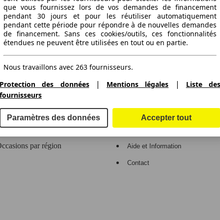
que vous fournissez lors de vos demandes de financement
ctitude des informations fournies
pendant 30 jours et pour les réutiliser automatiquement
pendant cette période pour répondre à de nouvelles demandes
de financement. Sans ces cookies/outils, ces fonctionnalités
étendues ne peuvent être utilisées en tout ou en partie.
gne de voitures en Europe.
Nous travaillons avec 263 fournisseurs.
|
|
Protection des données
Mentions légales
Liste de
e
Espace Pro
fournisseurs
Contact et aide
Connexion
Paramètres des données
Accepter tout
ccasions par marque
Inscription
ccasions par région
Aide et Information
Contact