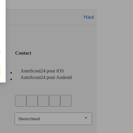
Haut
s
Contact
AutoScout24 pour iOS
AutoScout24 pour Android