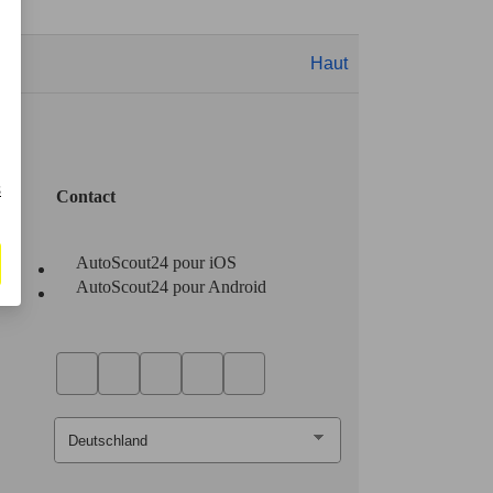
Haut
s
Contact
AutoScout24 pour iOS
AutoScout24 pour Android