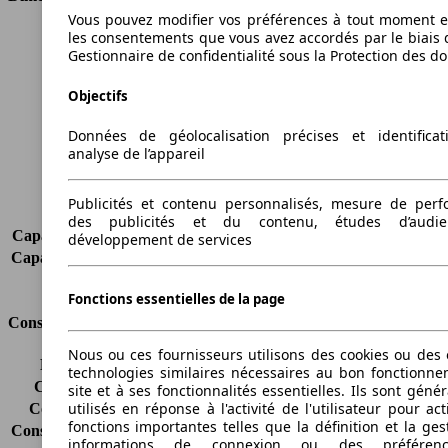
Vous pouvez modifier vos préférences à tout moment et
les consentements que vous avez accordés par le biais 
Longueur
3840 mm
Gestionnaire de confidentialité sous la Protection des d
Hauteur
1480 mm
Largeur
1660 mm
Objectifs
Empattement
2460 mm
Poids maximum
1370 kg
Données de géolocalisation précises et identifica
Charge maximale
510 kg
analyse de l’appareil
Portes
3
Sièges
5
Publicités et contenu personnalisés, mesure de per
Charge sur toit
-
des publicités et du contenu, études d’audi
Capacité de remorquage (sans freins)
-
développement de services
Capacité de remorquage (avec freins)
900 kg
Volume du coffre
-
Fonctions essentielles de la page
Consommation
Nous ou ces fournisseurs utilisons des cookies ou des o
Émissions de CO2*
136 g/km (komb.)
technologies similaires nécessaires au bon fonctionn
Consommation (ville)
7.3 l/100km
site et à ses fonctionnalités essentielles. Ils sont gén
utilisés en réponse à l'activité de l'utilisateur pour ac
Consommation (route)
4.8 l/100km
fonctions importantes telles que la définition et la ges
Consommation (combinée)*
5.7 l/100km
informations de connexion ou des préféren