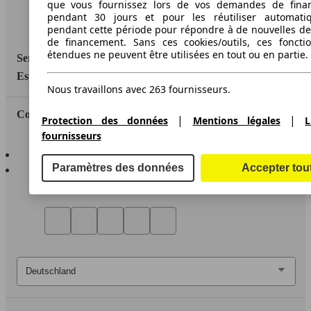
que vous fournissez lors de vos demandes de fina
Media
pendant 30 jours et pour les réutiliser automati
Déclaration d'accessibilité
pendant cette période pour répondre à de nouvelles 
de financement. Sans ces cookies/outils, ces fonctio
étendues ne peuvent être utilisées en tout ou en partie.
Service
Espace Pro
Nous travaillons avec 263 fournisseurs.
Contact
|
|
Protection des données
Mentions légales
L
fournisseurs
AutoScout24 pour iOS
AutoScout24 pour Android
Paramètres des données
Accepter tou