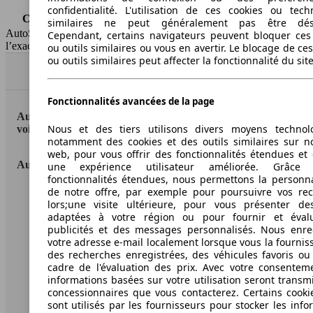
Classe d'émissions
Euro 4
confidentialité. L'utilisation de ces cookies ou tech
Capacité du réservoir
47 l
similaires ne peut généralement pas être désa
AutoScout24 Belgium SA décline toute responsabilité concernant
Cependant, certains navigateurs peuvent bloquer ces
l’exactitude des informations fournies
ou outils similaires ou vous en avertir. Le blocage de ce
ou outils similaires peut affecter la fonctionnalité du sit
Haut
Fonctionnalités avancées de la page
AutoScout24: la plus grande plateforme en ligne de
Nous et des tiers utilisons divers moyens technol
voitures en Europe.
notamment des cookies et des outils similaires sur no
web, pour vous offrir des fonctionnalités étendues et 
AutoScout24
une expérience utilisateur améliorée. Grâc
fonctionnalités étendues, nous permettons la personna
de notre offre, par exemple pour poursuivre vos re
A propos d'AutoScout24
lors;une visite ultérieure, pour vous présenter de
adaptées à votre région ou pour fournir et éval
Presse
publicités et des messages personnalisés. Nous enre
votre adresse e-mail localement lorsque vous la fournis
Conditions d'utilisation
des recherches enregistrées, des véhicules favoris ou
cadre de l'évaluation des prix. Avec votre consentem
Informations légales
informations basées sur votre utilisation seront transm
concessionnaires que vous contacterez. Certains cookie
Protection des données
sont utilisés par les fournisseurs pour stocker les info