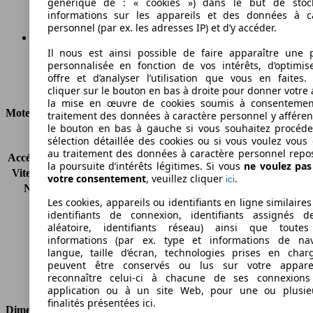
générique de : « cookies ») dans le but de stoc
informations sur les appareils et des données à c
personnel (par ex. les adresses IP) et d’y accéder.
Il nous est ainsi possible de faire apparaître une p
Ø 5.7 l/100km
personnalisée en fonction de vos intérêts, d’optimis
offre et d’analyser l’utilisation que vous en faites. 
Consommation
cliquer sur le bouton en bas à droite pour donner votre 
la mise en œuvre de cookies soumis à consentemen
Moteur et Puissance
traitement des données à caractère personnel y afféren
le bouton en bas à gauche si vous souhaitez procéd
sélection détaillée des cookies ou si vous voulez vous
KW (CH)
44 kW (60 PS)
au traitement des données à caractère personnel repo
Accélération (0-100 km/h)
14.3s
la poursuite d’intérêts légitimes. Si vous
ne voulez pa
Vitesse maximale (km/h)
155 km/h
votre consentement
, veuillez cliquer
.
ici
Nombre de vitesses
5
Les cookies, appareils ou identifiants en ligne similaires
Couple
102 nm
identifiants de connexion, identifiants assignés 
Cylindrée
1242 ccm
aléatoire, identifiants réseau) ainsi que toutes
Carburant
Diesel
informations (par ex. type et informations de nav
Cylindres
4
langue, taille d’écran, technologies prises en charg
peuvent être conservés ou lus sur votre appare
Transmission
Boîte manuelle
reconnaître celui-ci à chacune de ses connexion
Type de traction
Traction
application ou à un site Web, pour une ou plusie
finalités présentées ici.
Dimensions