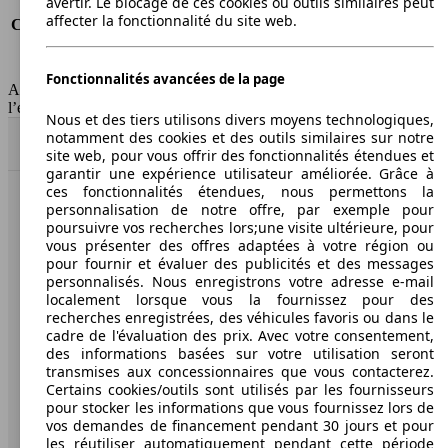
avertir. Le blocage de ces cookies ou outils similaires peut
Consommation (route)
4.6 l/100km
affecter la fonctionnalité du site web.
Consommation (combinée)*
5.1 l/100km
Classe d'émissions
Euro 5
Capacité du réservoir
65 l
Fonctionnalités avancées de la page
AutoScout24 Belgium SA décline toute responsabilité concernant
l’exactitude des informations fournies
Nous et des tiers utilisons divers moyens technologiques,
notamment des cookies et des outils similaires sur notre
Haut
site web, pour vous offrir des fonctionnalités étendues et
garantir une expérience utilisateur améliorée. Grâce à
ces fonctionnalités étendues, nous permettons la
personnalisation de notre offre, par exemple pour
AutoScout24: la plus grande plateforme en ligne de
poursuivre vos recherches lors;une visite ultérieure, pour
voitures en Europe.
vous présenter des offres adaptées à votre région ou
pour fournir et évaluer des publicités et des messages
AutoScout24
personnalisés. Nous enregistrons votre adresse e-mail
localement lorsque vous la fournissez pour des
recherches enregistrées, des véhicules favoris ou dans le
A propos d'AutoScout24
cadre de l'évaluation des prix. Avec votre consentement,
des informations basées sur votre utilisation seront
Presse
transmises aux concessionnaires que vous contacterez.
Certains cookies/outils sont utilisés par les fournisseurs
Conditions d'utilisation
pour stocker les informations que vous fournissez lors de
vos demandes de financement pendant 30 jours et pour
Informations légales
les réutiliser automatiquement pendant cette période