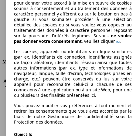
pour donner votre accord à la mise en œuvre de cookies
soumis à consentement et au traitement des données à
Émissions de CO2 (combinées)*
caractère personnel y afférent ou sur le bouton en bas à
gauche si vous souhaitez procéder à une sélection
détaillée des cookies ou si vous voulez vous opposer au
traitement des données à caractère personnel reposant
sur la poursuite d’intérêts légitimes. Si vous
ne voulez
Ø 5.1 l/100km
pas donner votre consentement
, veuillez cliquer
.
ici
Consommation
Les cookies, appareils ou identifiants en ligne similaires
(par ex. identifiants de connexion, identifiants assignés
Moteur et Puissance
de façon aléatoire, identifiants réseau) ainsi que toutes
autres informations (par ex. type et informations de
navigateur, langue, taille d’écran, technologies prises en
KW (CH)
96 kW (130 PS)
charge, etc.) peuvent être conservés ou lus sur votre
Accélération (0-100 km/h)
10.9s
appareil pour reconnaître celui-ci à chacune de ses
Vitesse maximale (km/h)
190 km/h
connexions à une application ou à un site Web, pour une
Nombre de vitesses
6
ou plusieurs des finalités présentées ici.
Couple
320 nm
Vous pouvez modifier vos préférences à tout moment et
Cylindrée
1598 ccm
retirer les consentements que vous avez accordés par le
Carburant
Diesel
biais de notre Gestionnaire de confidentialité sous la
Cylindres
4
Protection des données.
Transmission
Boîte manuelle
Objectifs
Type de traction
4 roues tous terrains