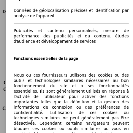
Données de géolocalisation précises et identification par
Dimensions
analyse de l’appareil
Longueur
4315 mm
Publicités et contenu personnalisés, mesure de
Hauteur
1615 mm
performance des publicités et du contenu, études
Largeur
1780 mm
d’audience et développement de services
Empattement
2630 mm
Poids maximum
2100 kg
Charge maximale
538 kg
Fonctions essentielles de la page
Portes
5
Sièges
5
Nous ou ces fournisseurs utilisons des cookies ou des
Charge sur toit
-
outils et technologies similaires nécessaires au bon
Capacité de remorquage (sans freins)
-
fonctionnement du site et à ses fonctionnalités
Capacité de remorquage (avec freins)
1400 kg
essentielles. Ils sont généralement utilisés en réponse à
Volume du coffre
-
l'activité de l'utilisateur pour activer des fonctions
importantes telles que la définition et la gestion des
informations de connexion ou des préférences de
Consommation
confidentialité. L'utilisation de ces cookies ou
technologies similaires ne peut généralement pas être
Émissions de CO2*
135 g/km (komb.)
désactivée. Cependant, certains navigateurs peuvent
Consommation (ville)
6.1 l/100km
bloquer ces cookies ou outils similaires ou vous en