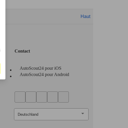
Haut
s
Contact
AutoScout24 pour iOS
AutoScout24 pour Android