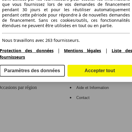
que vous fournissez lors de vos demandes de financement
ctitude des informations fournies
pendant 30 jours et pour les réutiliser automatiquement
pendant cette période pour répondre à de nouvelles demandes
de financement. Sans ces cookies/outils, ces fonctionnalités
étendues ne peuvent être utilisées en tout ou en partie.
gne de voitures en Europe.
Nous travaillons avec 263 fournisseurs.
|
|
Protection des données
Mentions légales
Liste de
e
Espace Pro
fournisseurs
Contact et aide
Connexion
Paramètres des données
Accepter tout
ccasions par marque
Inscription
ccasions par région
Aide et Information
Contact