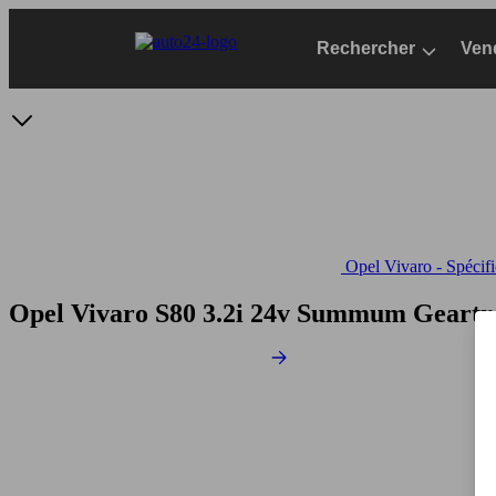
Passer
au
Rechercher
Ven
contenu
principal
Opel Vivaro - Spécifi
Opel Vivaro S80 3.2i 24v Summum Geartr