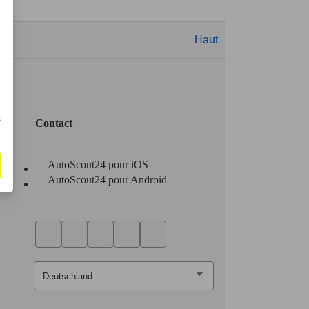
Haut
s
Contact
AutoScout24 pour iOS
AutoScout24 pour Android