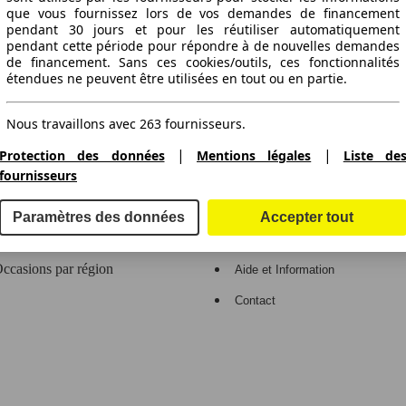
que vous fournissez lors de vos demandes de financement
ctitude des informations fournies
pendant 30 jours et pour les réutiliser automatiquement
pendant cette période pour répondre à de nouvelles demandes
de financement. Sans ces cookies/outils, ces fonctionnalités
étendues ne peuvent être utilisées en tout ou en partie.
gne de voitures en Europe.
Nous travaillons avec 263 fournisseurs.
|
|
Protection des données
Mentions légales
Liste de
e
Espace Pro
fournisseurs
Contact et aide
Connexion
Paramètres des données
Accepter tout
ccasions par marque
Inscription
ccasions par région
Aide et Information
Contact