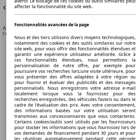
avertir. Le blocage de ces cookies ou outils similaires peut
Consommation (route)
6.9 l/100km
affecter la fonctionnalité du site web.
Consommation (combinée)*
8.4 l/100km
Classe d'émissions
Euro 3
Capacité du réservoir
80 l
Fonctionnalités avancées de la page
AutoScout24 Belgium SA décline toute responsabilité concernant
l’exactitude des informations fournies
Nous et des tiers utilisons divers moyens technologiques,
notamment des cookies et des outils similaires sur notre
Haut
site web, pour vous offrir des fonctionnalités étendues et
garantir une expérience utilisateur améliorée. Grâce à
ces fonctionnalités étendues, nous permettons la
personnalisation de notre offre, par exemple pour
AutoScout24: la plus grande plateforme en ligne de
poursuivre vos recherches lors;une visite ultérieure, pour
voitures en Europe.
vous présenter des offres adaptées à votre région ou
pour fournir et évaluer des publicités et des messages
AutoScout24
personnalisés. Nous enregistrons votre adresse e-mail
localement lorsque vous la fournissez pour des
recherches enregistrées, des véhicules favoris ou dans le
A propos d'AutoScout24
cadre de l'évaluation des prix. Avec votre consentement,
des informations basées sur votre utilisation seront
Presse
transmises aux concessionnaires que vous contacterez.
Certains cookies/outils sont utilisés par les fournisseurs
Conditions d'utilisation
pour stocker les informations que vous fournissez lors de
vos demandes de financement pendant 30 jours et pour
Informations légales
les réutiliser automatiquement pendant cette période