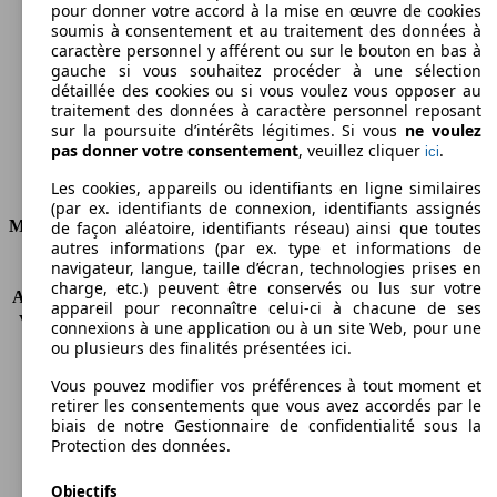
pour donner votre accord à la mise en œuvre de cookies
soumis à consentement et au traitement des données à
Émissions de CO2 (combinées)*
caractère personnel y afférent ou sur le bouton en bas à
gauche si vous souhaitez procéder à une sélection
détaillée des cookies ou si vous voulez vous opposer au
traitement des données à caractère personnel reposant
sur la poursuite d’intérêts légitimes. Si vous
ne voulez
Ø 8.4 l/100km
pas donner votre consentement
, veuillez cliquer
.
ici
Consommation
Les cookies, appareils ou identifiants en ligne similaires
(par ex. identifiants de connexion, identifiants assignés
Moteur et Puissance
de façon aléatoire, identifiants réseau) ainsi que toutes
autres informations (par ex. type et informations de
navigateur, langue, taille d’écran, technologies prises en
KW (CH)
103 kW (140 PS)
charge, etc.) peuvent être conservés ou lus sur votre
Accélération (0-100 km/h)
14.6s
appareil pour reconnaître celui-ci à chacune de ses
Vitesse maximale (km/h)
170 km/h
connexions à une application ou à un site Web, pour une
Nombre de vitesses
5
ou plusieurs des finalités présentées ici.
Couple
350 nm
Vous pouvez modifier vos préférences à tout moment et
Cylindrée
2497 ccm
retirer les consentements que vous avez accordés par le
Carburant
Diesel
biais de notre Gestionnaire de confidentialité sous la
Cylindres
4
Protection des données.
Transmission
Boîte automatique
Objectifs
Type de traction
4 roues tous terrains