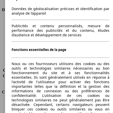
Données de géolocalisation précises et identification par
Dimensions
analyse de l’appareil
Longueur
4567 mm
Publicités et contenu personnalisés, mesure de
Hauteur
1730 mm
performance des publicités et du contenu, études
Largeur
1863 mm
d’audience et développement de services
Empattement
2710 mm
Poids maximum
2455 kg
Charge maximale
496 kg
Fonctions essentielles de la page
Portes
5
Sièges
5
Nous ou ces fournisseurs utilisons des cookies ou des
Charge sur toit
-
outils et technologies similaires nécessaires au bon
Capacité de remorquage (sans freins)
-
fonctionnement du site et à ses fonctionnalités
Capacité de remorquage (avec freins)
2800 kg
essentielles. Ils sont généralement utilisés en réponse à
Volume du coffre
-
l'activité de l'utilisateur pour activer des fonctions
importantes telles que la définition et la gestion des
informations de connexion ou des préférences de
Consommation
confidentialité. L'utilisation de ces cookies ou
technologies similaires ne peut généralement pas être
Émissions de CO2*
223 g/km (komb.)
désactivée. Cependant, certains navigateurs peuvent
Consommation (ville)
11.2 l/100km
bloquer ces cookies ou outils similaires ou vous en