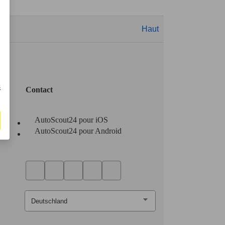
Haut
s
Contact
AutoScout24 pour iOS
AutoScout24 pour Android