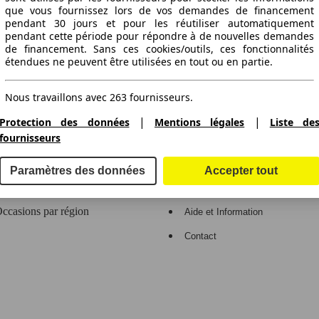
que vous fournissez lors de vos demandes de financement
ctitude des informations fournies
pendant 30 jours et pour les réutiliser automatiquement
pendant cette période pour répondre à de nouvelles demandes
de financement. Sans ces cookies/outils, ces fonctionnalités
étendues ne peuvent être utilisées en tout ou en partie.
gne de voitures en Europe.
Nous travaillons avec 263 fournisseurs.
|
|
Protection des données
Mentions légales
Liste de
e
Espace Pro
fournisseurs
Contact et aide
Connexion
Paramètres des données
Accepter tout
ccasions par marque
Inscription
ccasions par région
Aide et Information
Contact