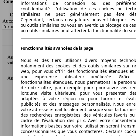
Consommation (combinée)*
5.8 l/100km
informations de connexion ou des préféren
Classe d'émissions
Euro 6b
confidentialité. L'utilisation de ces cookies ou tech
similaires ne peut généralement pas être désa
Capacité du réservoir
80 l
Cependant, certains navigateurs peuvent bloquer ces
AutoScout24 Belgium SA décline toute responsabilité concernant
ou outils similaires ou vous en avertir. Le blocage de ce
l’exactitude des informations fournies
ou outils similaires peut affecter la fonctionnalité du sit
Haut
Fonctionnalités avancées de la page
AutoScout24: la plus grande plateforme en ligne de
Nous et des tiers utilisons divers moyens technol
voitures en Europe.
notamment des cookies et des outils similaires sur no
web, pour vous offrir des fonctionnalités étendues et 
une expérience utilisateur améliorée. Grâc
AutoScout24
fonctionnalités étendues, nous permettons la personna
de notre offre, par exemple pour poursuivre vos re
A propos d'AutoScout24
lors;une visite ultérieure, pour vous présenter de
adaptées à votre région ou pour fournir et éval
Presse
publicités et des messages personnalisés. Nous enre
votre adresse e-mail localement lorsque vous la fournis
Conditions d'utilisation
des recherches enregistrées, des véhicules favoris ou
cadre de l'évaluation des prix. Avec votre consentem
Informations légales
informations basées sur votre utilisation seront transm
concessionnaires que vous contacterez. Certains cookie
Protection des données