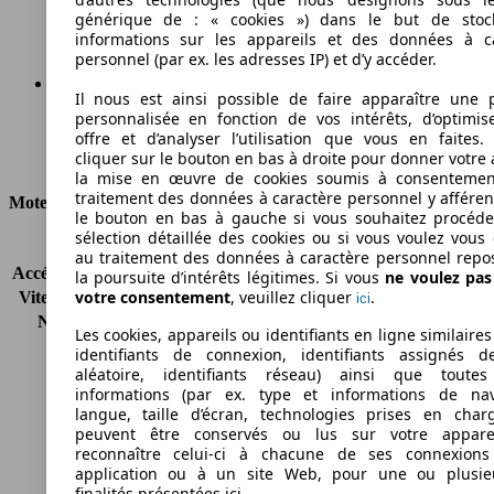
Émissions de CO2 (combinées)*
générique de : « cookies ») dans le but de stoc
informations sur les appareils et des données à c
personnel (par ex. les adresses IP) et d’y accéder.
Il nous est ainsi possible de faire apparaître une p
personnalisée en fonction de vos intérêts, d’optimis
Ø 5.8 l/100km
offre et d’analyser l’utilisation que vous en faites. 
cliquer sur le bouton en bas à droite pour donner votre 
Consommation
la mise en œuvre de cookies soumis à consentemen
traitement des données à caractère personnel y afféren
Moteur et Puissance
le bouton en bas à gauche si vous souhaitez procéd
sélection détaillée des cookies ou si vous voulez vous
KW (CH)
92 kW (125 PS)
au traitement des données à caractère personnel repo
Accélération (0-100 km/h)
-
la poursuite d’intérêts légitimes. Si vous
ne voulez pa
votre consentement
, veuillez cliquer
.
Vitesse maximale (km/h)
169 km/h
ici
Nombre de vitesses
6
Les cookies, appareils ou identifiants en ligne similaires
Couple
320 nm
identifiants de connexion, identifiants assignés 
Cylindrée
1598 ccm
aléatoire, identifiants réseau) ainsi que toutes
informations (par ex. type et informations de nav
Carburant
Diesel
langue, taille d’écran, technologies prises en charg
Cylindres
4
peuvent être conservés ou lus sur votre appare
Transmission
Boîte manuelle
reconnaître celui-ci à chacune de ses connexion
Type de traction
Traction
application ou à un site Web, pour une ou plusie
finalités présentées ici.