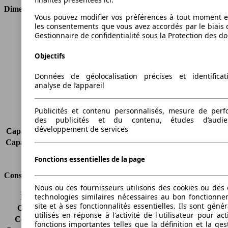
Dimensions
Vous pouvez modifier vos préférences à tout moment et
les consentements que vous avez accordés par le biais 
Longueur
4998 mm
Gestionnaire de confidentialité sous la Protection des d
Hauteur
1971 mm
Largeur
1956 mm
Objectifs
Empattement
3098 mm
Poids maximum
2998 kg
Données de géolocalisation précises et identifica
analyse de l’appareil
Charge maximale
967 kg
Portes
4
Sièges
9
Publicités et contenu personnalisés, mesure de per
des publicités et du contenu, études d’audi
Charge sur toit
-
développement de services
Capacité de remorquage (sans freins)
-
Capacité de remorquage (avec freins)
2000 kg
Volume du coffre
-
Fonctions essentielles de la page
Consommation
Nous ou ces fournisseurs utilisons des cookies ou des o
technologies similaires nécessaires au bon fonctionn
Émissions de CO2*
152 g/km (komb.)
site et à ses fonctionnalités essentielles. Ils sont gén
Consommation (ville)
6.8 l/100km
utilisés en réponse à l'activité de l'utilisateur pour ac
Consommation (route)
5.3 l/100km
fonctions importantes telles que la définition et la ges