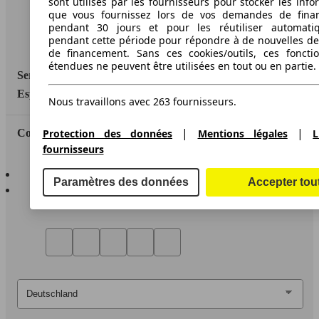
sont utilisés par les fournisseurs pour stocker les info
que vous fournissez lors de vos demandes de fina
Media
pendant 30 jours et pour les réutiliser automati
pendant cette période pour répondre à de nouvelles 
Déclaration d'accessibilité
de financement. Sans ces cookies/outils, ces fonctio
étendues ne peuvent être utilisées en tout ou en partie.
Service
Espace Pro
Nous travaillons avec 263 fournisseurs.
|
|
Protection des données
Mentions légales
L
Contact
fournisseurs
AutoScout24 pour iOS
Paramètres des données
Accepter tou
AutoScout24 pour Android