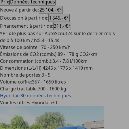
Prix
Données techniques
Neuve à partir de
:
25 104,- €*
D’occasion à partir de
:
1 545,- €*
Financement à partir de
:
311,- €*
*Prix le plus bas sur AutoScout24 sur le dernier mois
de 0 à 100 km / h
:
5.4 - 15.4s
Vitesse de pointe
:
170 - 250 km/h
Émissions de CO2 (comb.)
:
89 - 178 g CO2/km
Consommation (comb.)
:
3.4 - 7.8 l/100km
Dimensions (L/L/H)
:
4245 x 1775 x 1419 mm
Nombre de portes
:
3 - 5
Volume coffre
:
357 - 1650 litres
Charge tractable
:
700 - 1600 kg
Hyundai i30
données techniques
Voir les offres Hyundai i30