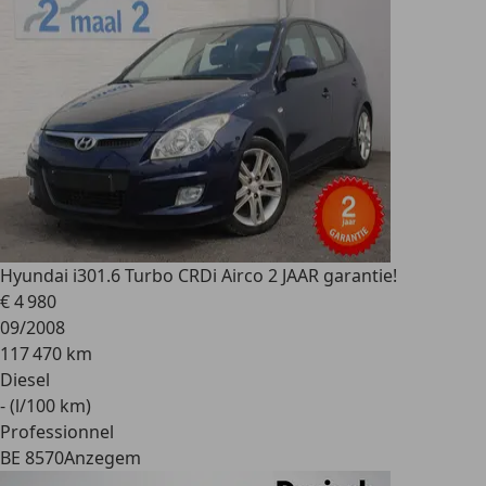
Hyundai i30
1.6 Turbo CRDi Airco 2 JAAR garantie!
€ 4 980
09/2008
117 470 km
Diesel
- (l/100 km)
Professionnel
BE 8570
Anzegem