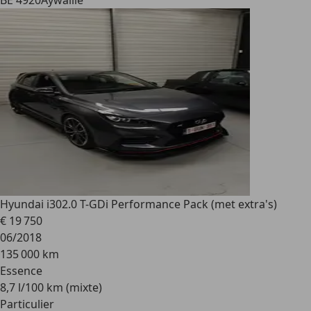
BE 4920
Aywaille
Hyundai i30
2.0 T-GDi Performance Pack (met extra's)
€ 19 750
06/2018
135 000 km
Essence
8,7 l/100 km (mixte)
Particulier