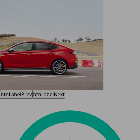
btnLabelPrev
btnLabelNext