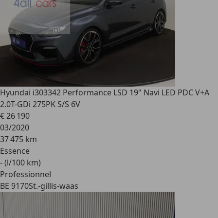
Hyundai i30
3342 Performance LSD 19" Navi LED PDC V+A
2.0T-GDi 275PK S/S 6V
€ 26 190
03/2020
37 475 km
Essence
- (l/100 km)
Professionnel
BE 9170
St.-gillis-waas