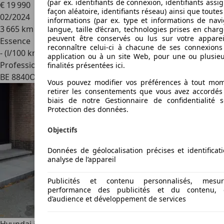
(par ex. identifiants de connexion, identifiants assi
€ 19 990
façon aléatoire, identifiants réseau) ainsi que toutes
02/2024
informations (par ex. type et informations de navi
3 665 km
langue, taille d’écran, technologies prises en charge
peuvent être conservés ou lus sur votre apparei
Essence
reconnaître celui-ci à chacune de ses connexion
- (l/100 km)
application ou à un site Web, pour une ou plusie
Professionnel
finalités présentées ici.
BE 8840
Oostnieuwkerke
Vous pouvez modifier vos préférences à tout mom
retirer les consentements que vous avez accordés
biais de notre Gestionnaire de confidentialité 
Protection des données.
Objectifs
Données de géolocalisation précises et identificat
analyse de l’appareil
Publicités et contenu personnalisés, mes
performance des publicités et du contenu, 
d’audience et développement de services