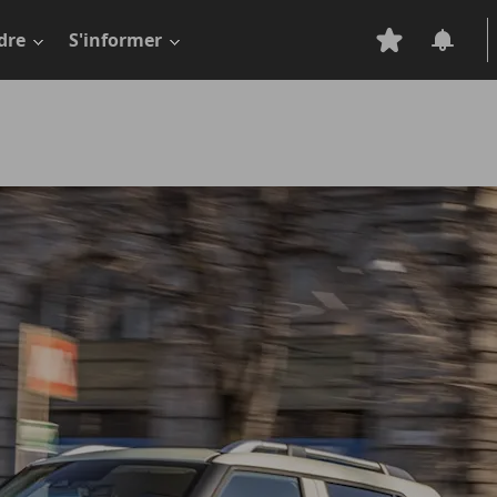
dre
S'informer