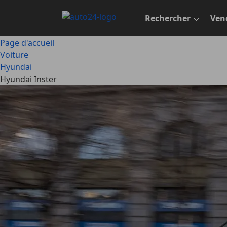
Passer
au
Rechercher
Ven
contenu
principal
Page d'accueil
Voiture
Hyundai
Hyundai Inster