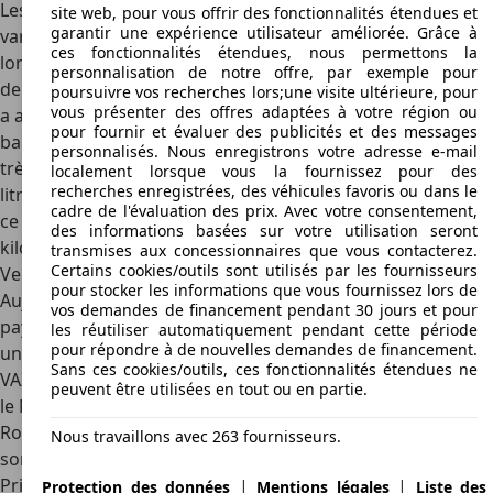
Les dimensions des différentes "générations" du Niva
site web, pour vous offrir des fonctionnalités étendues et
garantir une expérience utilisateur améliorée. Grâce à
varient un peu, mais le modèle fait environ
3,74 mètres de
ces fonctionnalités étendues, nous permettons la
long
, 1,68 mètre de large et 1,64 mètre de haut. Il dispose
personnalisation de notre offre, par exemple pour
de deux portes et quatre places (une version à cinq portes
poursuivre vos recherches lors;une visite ultérieure, pour
vous présenter des offres adaptées à votre région ou
a aussi été brièvement été proposée en Russie). Mais la
pour fournir et évaluer des publicités et des messages
banquette arrière est très exiguë et le coffre est également
personnalisés. Nous enregistrons votre adresse e-mail
très petit : de 265 à 585 litres. Le réservoir d'essence de 42
localement lorsque vous la fournissez pour des
recherches enregistrées, des véhicules favoris ou dans le
litres n'offre pas non plus une grande autonomie. Et avec
cadre de l'évaluation des prix. Avec votre consentement,
ce véhicule, vous ne pourrez tracter que maximum 600
des informations basées sur votre utilisation seront
kilos.
transmises aux concessionnaires que vous contacterez.
Certains cookies/outils sont utilisés par les fournisseurs
Versions
pour stocker les informations que vous fournissez lors de
Aujourd'hui, il existe deux types de Lada Niva dans son
vos demandes de financement pendant 30 jours et pour
pays : le
Legend
, cette ancienne version, et le
Niva Travel
,
les réutiliser automatiquement pendant cette période
pour répondre à de nouvelles demandes de financement.
un clone du Chevrolet Niva qui était connu sous le nom de
Sans ces cookies/outils, ces fonctionnalités étendues ne
VAZ-2123 et qui date des années 1990. Jusqu'à récemment,
peuvent être utilisées en tout ou en partie.
le Niva était encore disponible en Allemagne et au
Royaume-Uni, mais depuis la guerre en Ukraine, nous ne
Nous travaillons avec 263 fournisseurs.
sommes plus aussi friands de produits russes en Europe.
Prix du neuf et de l'occasion
|
|
Protection des données
Mentions légales
Liste des