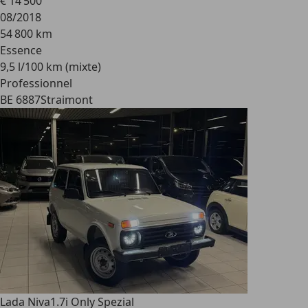
€ 14 500
08/2018
54 800 km
Essence
9,5 l/100 km (mixte)
Professionnel
BE 6887
Straimont
Lada Niva
1.7i Only Spezial