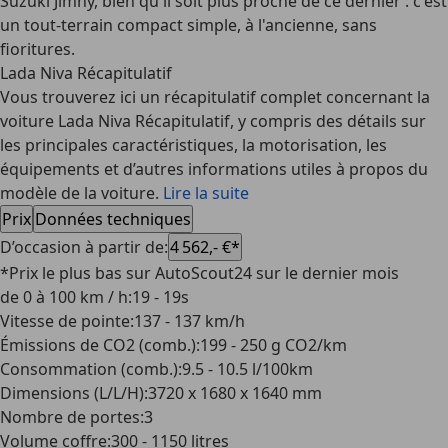
Suzuki Jimny, bien qu'il soit plus proche de ce dernier : c'est
un tout-terrain compact simple, à l'ancienne, sans
fioritures.
Lada Niva Récapitulatif
Vous trouverez ici un récapitulatif complet concernant la
voiture Lada Niva Récapitulatif, y compris des détails sur
les principales caractéristiques, la motorisation, les
équipements et d’autres informations utiles à propos du
modèle de la voiture.
Lire la suite
Prix
Données techniques
D’occasion à partir de
:
4 562,- €*
*Prix le plus bas sur AutoScout24 sur le dernier mois
de 0 à 100 km / h
:
19 - 19s
Vitesse de pointe
:
137 - 137 km/h
Émissions de CO2 (comb.)
:
199 - 250 g CO2/km
Consommation (comb.)
:
9.5 - 10.5 l/100km
Dimensions (L/L/H)
:
3720 x 1680 x 1640 mm
Nombre de portes
:
3
Volume coffre
:
300 - 1150 litres