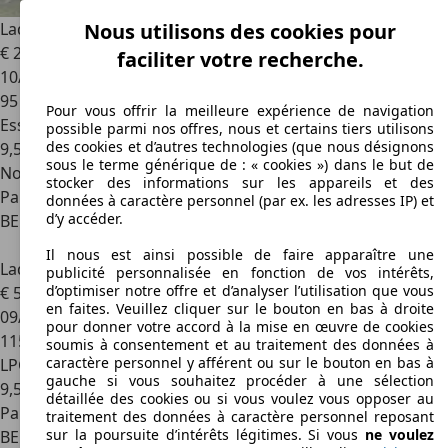
Lada Niva
1.7i Norma
Nous utilisons des cookies pour
€ 20 000
faciliter votre recherche.
10/2012
95 000 km
Pour vous offrir la meilleure expérience de navigation
Essence
possible parmi nos offres, nous et certains tiers utilisons
des cookies et d’autres technologies (que nous désignons
9,5 l/100 km (mixte)
sous le terme générique de : « cookies ») dans le but de
Nouveau
stocker des informations sur les appareils et des
Particulier
données à caractère personnel (par ex. les adresses IP) et
d’y accéder.
BE 2880
Bornem
Il nous est ainsi possible de faire apparaître une
Lada Niva
Niva 1.7i Norma LPG
publicité personnalisée en fonction de vos intérêts,
d’optimiser notre offre et d’analyser l’utilisation que vous
€ 5 000
en faites. Veuillez cliquer sur le bouton en bas à droite
09/2011
pour donner votre accord à la mise en œuvre de cookies
115 000 km
soumis à consentement et au traitement des données à
caractère personnel y afférent ou sur le bouton en bas à
LPG
gauche si vous souhaitez procéder à une sélection
9,5 l/100 km (mixte)
détaillée des cookies ou si vous voulez vous opposer au
Particulier
traitement des données à caractère personnel reposant
sur la poursuite d’intérêts légitimes. Si vous
ne voulez
BE 8500
Courtrai