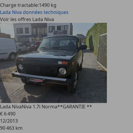
Charge tractable
:
1490 kg
Lada Niva
données techniques
Voir les offres Lada Niva
Lada Niva
Niva 1.7i Norma**GARANTIE **
€ 6 490
12/2013
90 463 km