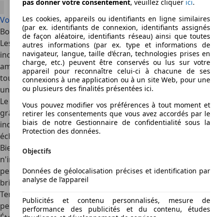
pas donner votre consentement
, veuillez cliquer
ici
.
Les cookies, appareils ou identifiants en ligne similaires
Voir toutes les offres Lada Niva
(par ex. identifiants de connexion, identifiants assignés
Bonnes raisons
de façon aléatoire, identifiants réseau) ainsi que toutes
Les
performances en tout terrain
du Niva sont
autres informations (par ex. type et informations de
navigateur, langue, taille d’écran, technologies prises en
incontestables, surtout si vous effectuez quelques
charge, etc.) peuvent être conservés ou lus sur votre
améliorations de base. Les quatre roues motrices sont
appareil pour reconnaître celui-ci à chacune de ses
toujours présentes, ainsi qu'un différentiel verrouillable et
connexions à une application ou à un site Web, pour une
ou plusieurs des finalités présentées ici.
une gamme de vitesses courtes.
Le modèle est plus confortable que vous ne l'imaginez
Vous pouvez modifier vos préférences à tout moment et
grâce à sa
carrosserie autoportante et sa suspension
retirer les consentements que vous avez accordés par le
biais de notre Gestionnaire de confidentialité sous la
indépendante
à l'avant, contrairement au châssis en
Protection des données.
échelle de ses rivaux.
Bien que le quatre cylindres atmosphérique
Objectifs
n'impressionne pas beaucoup en termes de
performances, la
technologie est simple
et donc facile à
Données de géolocalisation précises et identification par
analyse de l’appareil
bricoler. En fait, les derniers Niva sont homologués Euro 6d
Temp et peuvent donc être conduits à l'intérieur des LEZ
Publicités et contenu personnalisés, mesure de
pendant longtemps encore.
performance des publicités et du contenu, études