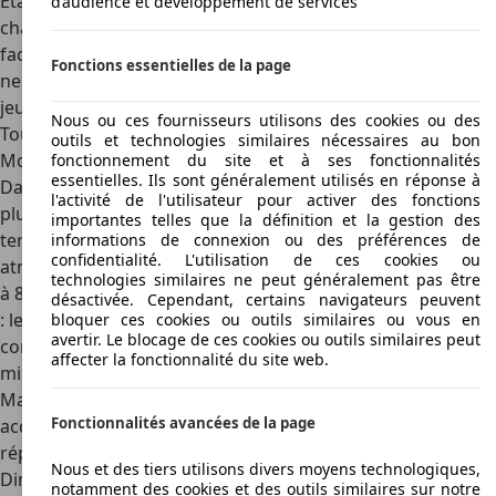
Étant donné que le modèle a été produit presque sans
d’audience et développement de services
changement pendant plus de 45 ans,
les pièces sont
facilement disponibles
et vous pouvez même remettre à
Fonctions essentielles de la page
neuf un Niva plus ancien avec des pièces d'un modèle plus
jeune.
Nous ou ces fournisseurs utilisons des cookies ou des
Toutes les données importantes de la Lada Niva
outils et technologies similaires nécessaires au bon
Moteurs
fonctionnement du site et à ses fonctionnalités
essentielles. Ils sont généralement utilisés en réponse à
Dans son pays d'origine, le Lada Niva a été équipé de
l'activité de l'utilisateur pour activer des fonctions
plusieurs moteurs différents, mais en Europe, le petit tout-
importantes telles que la définition et la gestion des
terrain a principalement été livré avec un
bloc
informations de connexion ou des préférences de
confidentialité. L'utilisation de ces cookies ou
atmosphérique quatre cylindres de 1,7 litre
, affichant de 73
technologies similaires ne peut généralement pas être
à 83 ch, et environ 130 Nm. Ce n'est pas une voiture rapide
désactivée. Cependant, certains navigateurs peuvent
: le sprint de 0 à 100 km/h prend plus de 15 secondes. Et la
bloquer ces cookies ou outils similaires ou vous en
avertir. Le blocage de ces cookies ou outils similaires peut
consommation et les émissions de CO2 sont également
affecter la fonctionnalité du site web.
misérables, ce qui a une influence négative sur les taxes.
Mais la technologie est simple et tout est facilement
Fonctionnalités avancées de la page
accessible sous le capot, ce qui facilite l'entretien et les
réparations.
Nous et des tiers utilisons divers moyens technologiques,
Dimensions
notamment des cookies et des outils similaires sur notre