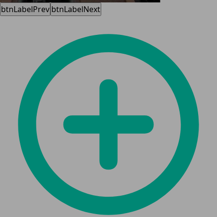
btnLabelPrev
btnLabelNext