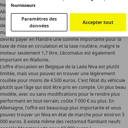
Neuf, le Lada Niva coûtait à peine
11 990 euros
en
fournisseurs
Allemagne lorsqu'il y était encore livré, ce qui en faisait de
loin le tout-terrain le moins cher du marché. Dans sa
Paramètres des
Accepter tout
dernière version, le modèle est homologué Euro 6d Temp,
données
mais avec des émissions de CO2 de 226 grammes, vous
devrez payer en Flandre une somme importante pour la
taxe de mise en circulation et la taxe routière, malgré le
moteur seulement 1,7 litre. L’écomalus est également
important en Wallonie.
L'offre d'occasion en Belgique de la Lada Niva est plutôt
limitée, mais vous pouvez en trouver une légèrement
rouillée pour moins de
4.500 euros
. C'est l’état du véhicule
plutôt que l'âge qui doit être pris en compte. Un plus beau
modèle, avec ou sans modifications pour le rendre plus
performant en tout-terrain, coûte 7 000 € ou plus. En
Allemagne, l'offre est beaucoup plus importante et vous
pouvez trouver un Niva en état de marche pour environ 3
000 euros. Il existe même des restomod flambant neufs