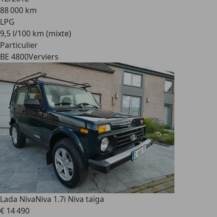
88 000 km
LPG
9,5 l/100 km (mixte)
Particulier
BE 4800
Verviers
Lada Niva
Niva 1.7i Niva taïga
€ 14 490