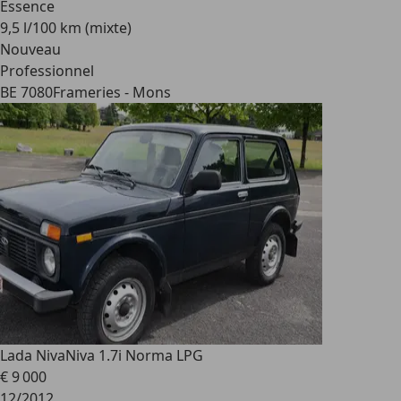
Essence
9,5 l/100 km (mixte)
Nouveau
Professionnel
BE 7080
Frameries - Mons
Lada Niva
Niva 1.7i Norma LPG
€ 9 000
12/2012