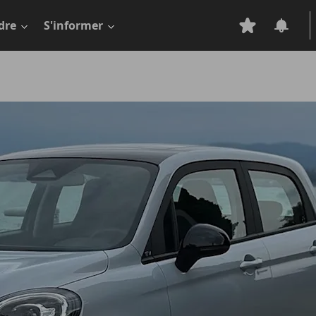
dre
S'informer