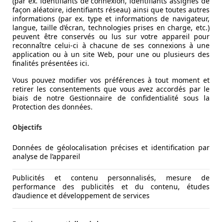
(par ex. identifiants de connexion, identifiants assignés de
façon aléatoire, identifiants réseau) ainsi que toutes autres
informations (par ex. type et informations de navigateur,
langue, taille d’écran, technologies prises en charge, etc.)
peuvent être conservés ou lus sur votre appareil pour
reconnaître celui-ci à chacune de ses connexions à une
application ou à un site Web, pour une ou plusieurs des
finalités présentées ici.
t 2018, le Cupra Ateca était seul maître à bord de la nouve
Vous pouvez modifier vos préférences à tout moment et
retirer les consentements que vous avez accordés par le
biais de notre Gestionnaire de confidentialité sous la
Protection des données.
Objectifs
Données de géolocalisation précises et identification par
analyse de l’appareil
Publicités et contenu personnalisés, mesure de
performance des publicités et du contenu, études
d’audience et développement de services