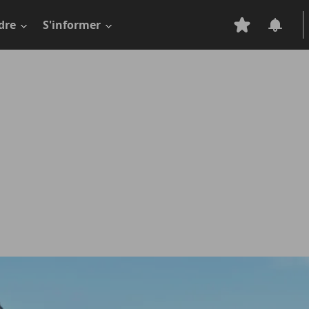
dre
S'informer