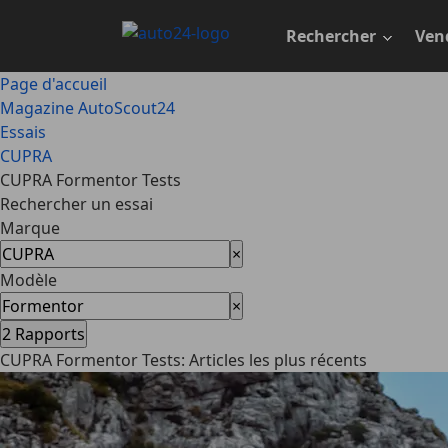
Passer
au
Rechercher
Ven
contenu
principal
Page d'accueil
Magazine AutoScout24
Essais
CUPRA
CUPRA Formentor Tests
Rechercher un essai
Marque
×
Modèle
×
2
Rapports
CUPRA Formentor Tests: Articles les plus récents