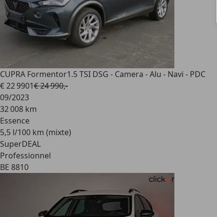
CUPRA Formentor
1.5 TSI DSG - Camera - Alu - Navi - PDC
€ 22 990
1
€ 24 990,-
09/2023
32 008 km
Essence
5,5 l/100 km (mixte)
SuperDEAL
Professionnel
BE 8810